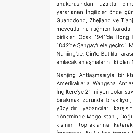
anakarasından uzakta ol
yararlanan İngilizler önce gü
Guangdong, Zhejiang ve Tianjin
mevcutlarına rağmen karada d
birlikleri Ocak 1941’de Hong
1842’de Şangay’ı ele geçirdi.
Nanjing’de, Çin’le Batılılar 
anılacak anlaşmaların ilki olan
Nanjing Antlaşması’yla birl
Amerikalılarla Wangsha Antlaş
İngiltere’ye 21 milyon dolar 
bırakmak zorunda bırakılıyor, 
yüzyıldır yabancılar karşı
döneminde Moğolistan’ı, Doğu 
kısmını topraklarına katara