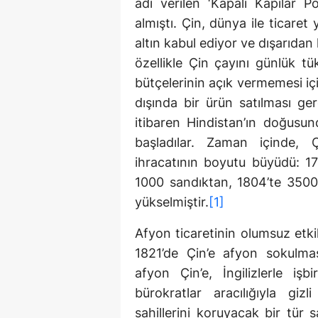
adı verilen ‘Kapalı Kapılar Po
almıştı. Çin, dünya ile ticar
altın kabul ediyor ve dışarıdan
özellikle Çin çayını günlük tük
bütçelerinin açık vermemesi içi
dışında bir ürün satılması ge
itibaren Hindistan’ın doğusu
başladılar. Zaman içinde, Çi
ihracatının boyutu büyüdü: 17
1000 sandıktan, 1804’te 3500
yükselmiştir.
[1]
Afyon ticaretinin olumsuz etk
1821’de Çin’e afyon sokulmas
afyon Çin’e, İngilizlerle iş
bürokratlar aracılığıyla gi
sahillerini koruyacak bir tür s