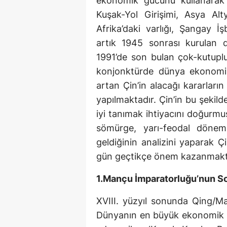
ekonomik gücünü kullanarak k
Kuşak-Yol Girişimi, Asya Alty
Afrika’daki varlığı, Şangay İş
artık 1945 sonrası kurulan 
1991’de son bulan çok-kutuplu
konjonktürde dünya ekonomisi
artan Çin’in alacağı kararların
yapılmaktadır. Çin’in bu şekild
iyi tanımak ihtiyacını doğurmuş
sömürge, yarı-feodal döne
geldiğinin analizini yaparak Çi
gün geçtikçe önem kazanmakt
1.Mançu İmparatorluğu’nun Son
XVIII. yüzyıl sonunda Qing/
Dünyanın en büyük ekonomik