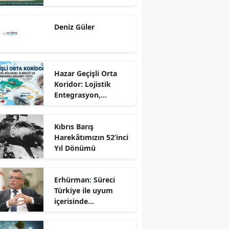
Dönüş Programı
Ekseninde
Deniz Güler
Sürdürülebilir
Kalkınma
Hazar Geçişli Orta
Koridor: Lojistik
Entegrasyon,
Bölgesel İş Birliği ve
Kuzey Koridoru
Kıbrıs Barış
Karşısında Rekabet
Harekâtımızın 52’inci
Gücü
Yıl Dönümü
Erhürman: Süreci
Türkiye ile uyum
içerisinde
yürütüyoruz?!