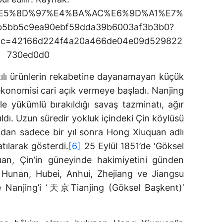
pic/%E5%8D%97%E4%BA%AC%E6%9D%A1%E7%
b5bb5c9ea90ebf59dda39b6003af3b3b0?
&pic=42166d224f4a20a466de04e09d529822
730ed0d0
atılı ürünlerin rekabetine dayanamayan küçük
konomisi cari açık vermeye başladı. Nanjing
e yükümlü bırakıldığı savaş tazminatı, ağır
ıldı. Uzun süredir yokluk içindeki Çin köylüsü
’ndan sadece bir yıl sonra Hong Xiuquan adlı
atılarak gösterdi.
[6]
25 Eylül 1851’de ‘Göksel
uan, Çin’in güneyinde hakimiyetini günden
de Hunan, Hubei, Anhui, Zhejiang ve Jiangsu
’te Nanjing’i ‘天京Tianjing (Göksel Başkent)’