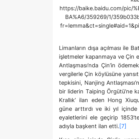
https://baike.baidu.com/
BA%A6/359269/1/359b033
fr=lemma&ct=single#aid=1
Limanların dışa açılması ile B
işletmeler kapanmaya ve Çin e
Antlaşması’nda Çin’in ödemekl
vergilerle Çin köylüsüne yansıt
tepkisini, Nanjing Antlaşması
bir liderin Taiping Örgütü’ne k
Krallık’ ilan eden Hong Xiuq
güne arttırdı ve iki yıl için
eyaletlerini ele geçirip 1853
adıyla başkent ilan etti.
[7]