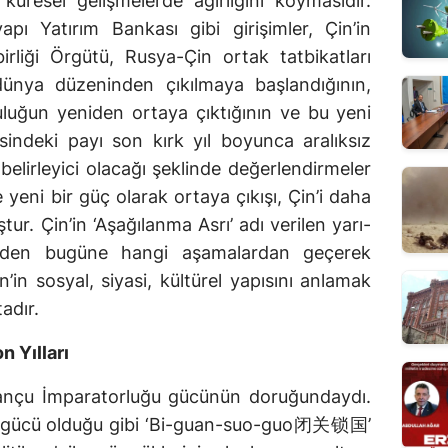
üresel gelişmelerde ağırlığını koymasıdır.
apı Yatırım Bankası gibi girişimler, Çin’in
birliği Örgütü, Rusya-Çin ortak tatbikatları
dünya düzeninden çıkılmaya başlandığının,
luğun yeniden ortaya çıktığının ve bu yeni
ndeki payı son kırk yıl boyunca aralıksız
 belirleyici olacağı şeklinde değerlendirmeler
e yeni bir güç olarak ortaya çıkışı, Çin’i daha
tur. Çin’in ‘Aşağılanma Asrı’ adı verilen yarı-
mden bugüne hangi aşamalardan geçerek
n’in sosyal, siyasi, kültürel yapısını anlamak
adır.
 Yılları
Mançu İmparatorluğu gücünün doruğundaydı.
 gücü olduğu gibi ‘Bi-guan-suo-guo闭关锁国’