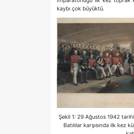
İmparatorluğu ilk kez toprak 
kaybı çok büyüktü.
Şekil 1: 29 Ağustos 1942 tarih
Batılılar karşısında ilk kez 
kab