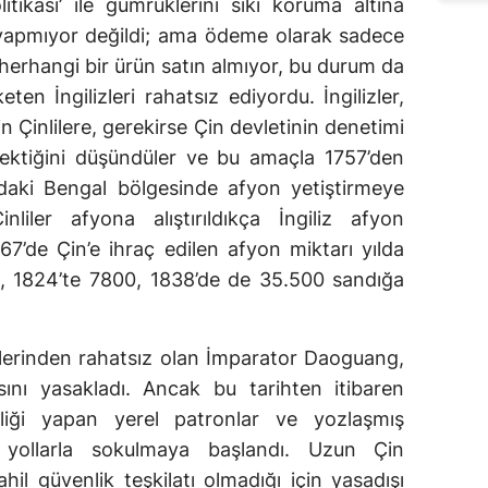
litikası’ ile gümrüklerini sıkı koruma altına
et yapmıyor değildi; ama ödeme olarak sadece
 herhangi bir ürün satın almıyor, bu durum da
eten İngilizleri rahatsız ediyordu. İngilizler,
n Çinlilere, gerekirse Çin devletinin denetimi
rektiğini düşündüler ve bu amaçla 1757’den
ndaki Bengal bölgesinde afyon yetiştirmeye
nliler afyona alıştırıldıkça İngiliz afyon
67’de Çin’e ihraç edilen afyon miktarı yılda
, 1824’te 7800, 1838’de de 35.500 sandığa
ilerinden rahatsız olan İmparator Daoguang,
ını yasakladı. Ancak bu tarihten itibaren
birliği yapan yerel patronlar ve yozlaşmış
zli yollarla sokulmaya başlandı. Uzun Çin
ahil güvenlik teşkilatı olmadığı için yasadışı