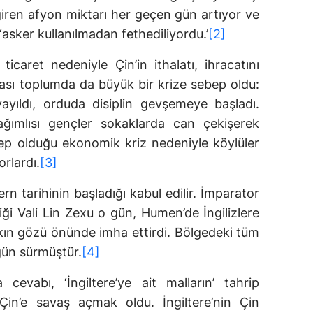
giren afyon miktarı her geçen gün artıyor ve
, ‘asker kullanılmadan fethediliyordu.’
[2]
icaret nedeniyle Çin’in ithalatı, ihracatını
ması toplumda da büyük bir krize sebep oldu:
ayıldı, orduda disiplin gevşemeye başladı.
ağımlısı gençler sokaklarda can çekişerek
ep olduğu ekonomik kriz nedeniyle köylüler
orlardı.
[3]
 tarihinin başladığı kabul edilir. İmparator
i Vali Lin Zexu o gün, Humen’de İngilizlere
lkın gözü önünde imha ettirdi. Bölgedeki tüm
gün sürmüştür.
[4]
cevabı, ‘İngiltere’ye ait malların’ tahrip
Çin’e savaş açmak oldu. İngiltere’nin Çin