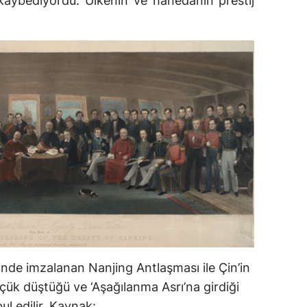
kaybediyordu. Ülkenin ve hanedanın prestij
inde imzalanan Nanjing Antlaşması ile Çin’in
küçük düştüğü ve ‘Aşağılanma Asrı’na girdiği
ul edilir. Kaynak: