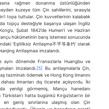
masına rağmen donanma üstünlüğünden
neyden kuzeye tüm Çin sahillerini, sırasıyla
’i topa tuttular. Çin kuvvetlerinin kalabalık
a topçu desteğiyle başarıya ulaşan İngiliz
 Kong’u, Şubat 1842’de Humen’i ve Haziran
 Mançu hükümetinin barış istemesi sonucunda
arasındaki ‘Eşitliksiz Antlaşma不平等条约’ olarak
 Nanjing Antlaşması imzalandı.
ikte aynı dönemde Fransızlarla Huangbu ve
maları imzalandı.
[5]
Bu antlaşmalarla Çin,
savaş tazminatı ödemek ve Hong Kong limanını
dahası limanları dış ticarete açılıyordu. İki
sında yenilgi görmemiş, Mançu hanedanı
Türkistan’ı hatta bugünkü Kırgızistan’ın bir
k en geniş sınırlarına ulaşmış olan Çin