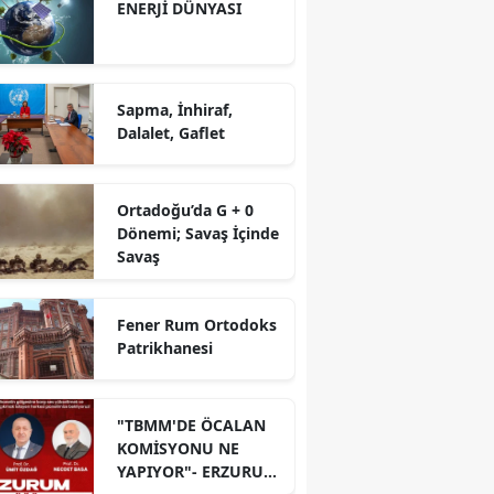
ENERJİ DÜNYASI
Sapma, İnhiraf,
Dalalet, Gaflet
Ortadoğu’da G + 0
Dönemi; Savaş İçinde
Savaş
Fener Rum Ortodoks
Patrikhanesi
"TBMM'DE ÖCALAN
KOMİSYONU NE
YAPIYOR"- ERZURUM