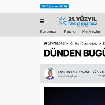
08 Ağustos 2026
Kurumsal
Kadro
Merkezler
21YYTE.ORG
Çin Halk Cumhuriyeti
D
DÜNDEN BUGÜ
Coşkun Faik Kavala
20 Aralık
YAY
Enstitü Başkanı