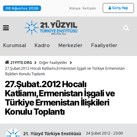
Giriş Yap
08 Ağustos 2026
Künye
İletişim
Stra
Kurumsal
Kadro
Merkezler
Faaliyetler
TV
21YYTE.ORG
Diğer Faaliyetler
27.Şubat.2012 Hocalı Katliamı,Ermenistan İşgali ve Türkiye Ermenistan
İlişkileri Konulu Toplantı
27.Şubat.2012 Hocalı
Katliamı,Ermenistan İşgali ve
Türkiye Ermenistan İlişkileri
Konulu Toplantı
21. Yüzyıl Türkiye Enstitüsü
24 Şubat 2012 - 23:00