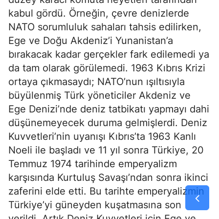
kabul gördü. Örneğin, çevre denizlerde 
NATO sorumluluk sahaları tahsis edilirken, 
Ege ve Doğu Akdeniz’i Yunanistan’a 
bırakacak kadar gerçekler fark edilemedi ya 
da tam olarak görülemedi. 1963 Kıbrıs Krizi 
ortaya çıkmasaydı; NATO’nun ışıltısıyla 
büyülenmiş Türk yöneticiler Akdeniz ve 
Ege Denizi’nde deniz tatbikatı yapmayı dahi 
düşünemeyecek duruma gelmişlerdi. Deniz 
Kuvvetleri’nin uyanışı Kıbrıs’ta 1963 Kanlı 
Noeli ile başladı ve 11 yıl sonra Türkiye, 20 
Temmuz 1974 tarihinde emperyalizm 
karşısında Kurtuluş Savaşı’ndan sonra ikinci 
zaferini elde etti. Bu tarihte emperyalizmin 
Türkiye’yi güneyden kuşatmasına son 
verildi. Artık Deniz Kuvvetleri için Ege ve 