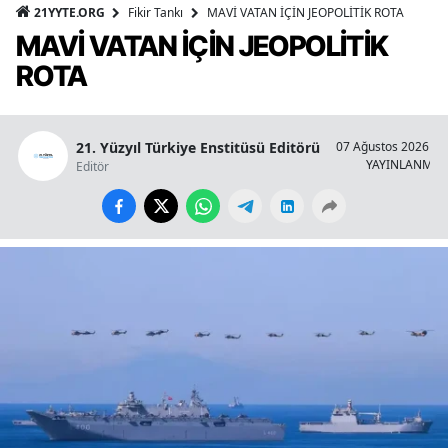
21YYTE.ORG
Fikir Tankı
MAVİ VATAN İÇİN JEOPOLİTİK ROTA
MAVİ VATAN İÇİN JEOPOLİTİK
ROTA
21. Yüzyıl Türkiye Enstitüsü Editörü
07 Ağustos 2026 - 1
YAYINLANMA
Editör