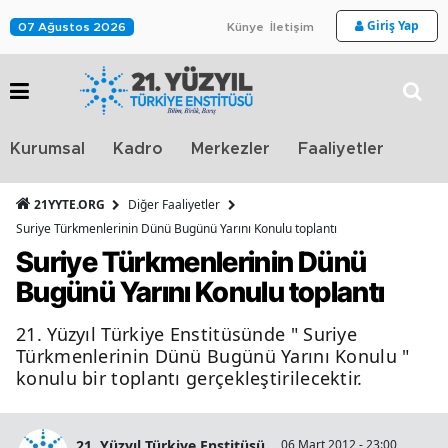
Giriş Yap
07 Ağustos 2026
Künye
İletişim
Stra
Kurumsal
Kadro
Merkezler
Faaliyetler
TV
21YYTE.ORG
Diğer Faaliyetler
Suriye Türkmenlerinin Dünü Bugünü Yarını Konulu toplantı
Suriye Türkmenlerinin Dünü
Bugünü Yarını Konulu toplantı
21. Yüzyıl Türkiye Enstitüsünde " Suriye
Türkmenlerinin Dünü Bugünü Yarını Konulu "
konulu bir toplantı gerçekleştirilecektir.
21. Yüzyıl Türkiye Enstitüsü
06 Mart 2012 - 23:00
1