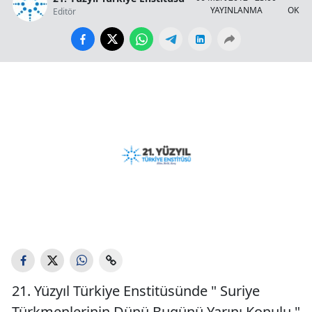
YAYINLANMA
OKUN
Editör
21. Yüzyıl Türkiye Enstitüsünde " Suriye
Türkmenlerinin Dünü Bugünü Yarını Konulu "