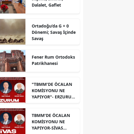
Dalalet, Gaflet
Ortadoğu’da G + 0
Dönemi; Savaş İçinde
Savaş
Fener Rum Ortodoks
Patrikhanesi
"TBMM'DE ÖCALAN
KOMİSYONU NE
YAPIYOR"- ERZURUM
PANELİ
TBMM'DE ÖCALAN
KOMİSYONU NE
YAPIYOR-SİVAS