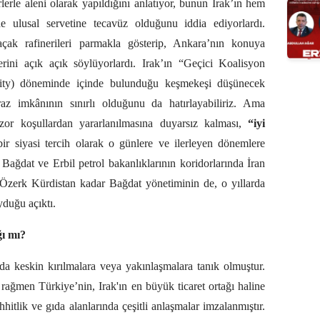
lerle aleni olarak yapıldığını anlatıyor, bunun Irak’ın hem
e ulusal servetine tecavüz olduğunu iddia ediyorlardı.
açak rafinerileri parmakla gösterip, Ankara’nın konuya
erini açık açık söylüyorlardı. Irak’ın “Geçici Koalisyon
hority) döneminde içinde bulunduğu keşmekeşi düşünecek
raz imkânının sınırlı olduğunu da hatırlayabiliriz. Ama
zor koşullardan yararlanılmasına duyarsız kalması,
“iyi
bir siyasi tercih olarak o günlere ve ilerleyen dönemlere
Bağdat ve Erbil petrol bakanlıklarının koridorlarında İran
 Özerk Kürdistan kadar Bağdat yönetiminin de, o yıllarda
yduğu açıktı.
ğı mı?
da da keskin kırılmalara veya yakınlaşmalara tanık olmuştur.
e rağmen Türkiye’nin, Irak'ın en büyük ticaret ortağı haline
hitlik ve gıda alanlarında çeşitli anlaşmalar imzalanmıştır.