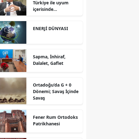
Türkiye ile uyum
içerisinde
yürütüyoruz?!
ENERJİ DÜNYASI
Sapma, İnhiraf,
Dalalet, Gaflet
Ortadoğu’da G + 0
Dönemi; Savaş İçinde
Savaş
Fener Rum Ortodoks
Patrikhanesi