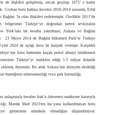
e de ilişkileri geliştirmiş, ancak geçmişi 1975’ e kadar
- Ceyhan boru hattına ilaveten 2010-2014 arasında, Erbil
ı Bağdat ‘la olan ilişkileri zedelemiştir. Özellikle 2013’de
an bölgesinin Türkiye’ye doğrudan petrol sevkiyatını
w York’taki bir hesaba yatırılması, Ankara ve Bağdat
.
23 Mayıs 2014 de Bağdat hükumeti Paris’te Türkiye
lül 2024 de açtığı dava ile karşılık vermişti. Karşılıklı
kiye’nin boru hattından kaçak petrol almayı sürdürmesi
mesinin Türkiye’yi mahkûm ettiği 1.5 milyar dolarlık
iz eklemiş durumda. Bu artık Ankara’nın deneyim eksikliği
çıkar mantığının umursamazlığı veya şark kurnazlığı.
eni anlaşmayla beraber Irak’a ödenmesi mahkeme kararıyla
ceği. Mantık Mart 2023'ten bu yana kullanılmayan boru
reye girmesinin mümkün olmadığını düşündürüyor.