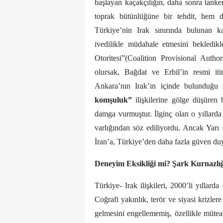
başlayan kaçakçılığın, daha sonra tanker
toprak bütünlüğüne bir tehdit, hem d
Türkiye’nin Irak sınırında bulunan k
ivedilikle müdahale etmesini bekledikl
Otoritesi”(Coalition Provisional Aut
olursak, Bağdat ve Erbil’in resmi iti
Ankara’nın Irak’ın içinde bulunduğu 
komşuluk”
ilişkilerine gölge düşüren 
damga vurmuştur. İlginç olan o yıllarda 
varlığından söz ediliyordu. Ancak Yarı
İran’a, Türkiye’den daha fazla güven du
Deneyim Eksikliği mi? Şark Kurnazlı
Türkiye- Irak ilişkileri, 2000’li yıllar
Coğrafi yakınlık, terör ve siyasi krizler
gelmesini engellememiş, özellikle müteah