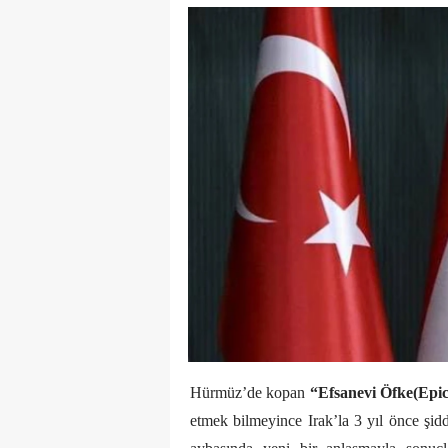
Hürmüz’de kopan
“Efsanevi Öfke(Epi
etmek bilmeyince Irak’la 3 yıl önce şi