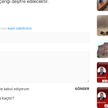
eriği deşifre edilecektir.
veya
kayıt olabilirsiniz
.
GÖNDER
e kabul ediyorum
 kaçtır?