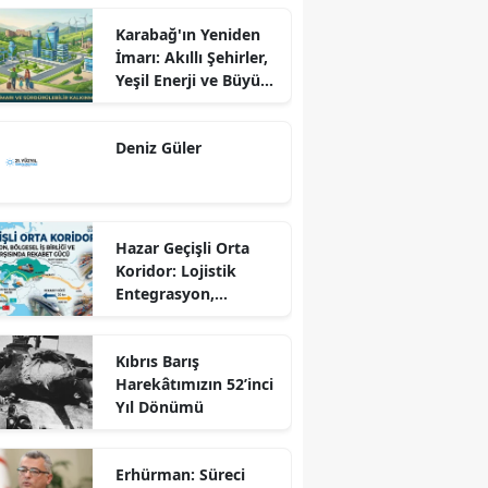
Karabağ'ın Yeniden
İmarı: Akıllı Şehirler,
Yeşil Enerji ve Büyük
Dönüş Programı
Ekseninde
Deniz Güler
Sürdürülebilir
Kalkınma
Hazar Geçişli Orta
Koridor: Lojistik
Entegrasyon,
Bölgesel İş Birliği ve
Kuzey Koridoru
Kıbrıs Barış
Karşısında Rekabet
Harekâtımızın 52’inci
Gücü
Yıl Dönümü
Erhürman: Süreci