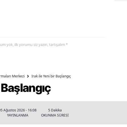
yorum yok, ilk yorumu siz yazın, tartışalım *
ırmaları Merkezi
Irak ile Yeni bir Başlangıç
ir Başlangıç
05 Ağustos 2026 - 16:08
5 Dakika
YAYINLANMA
OKUNMA SÜRESİ