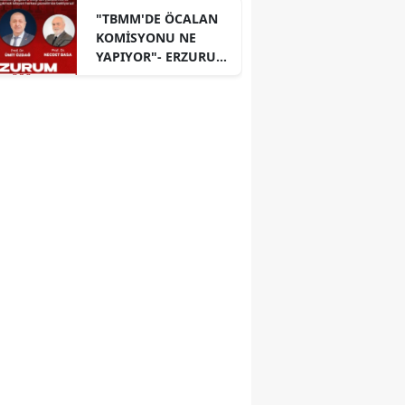
"TBMM'DE ÖCALAN
KOMİSYONU NE
YAPIYOR"- ERZURUM
PANELİ