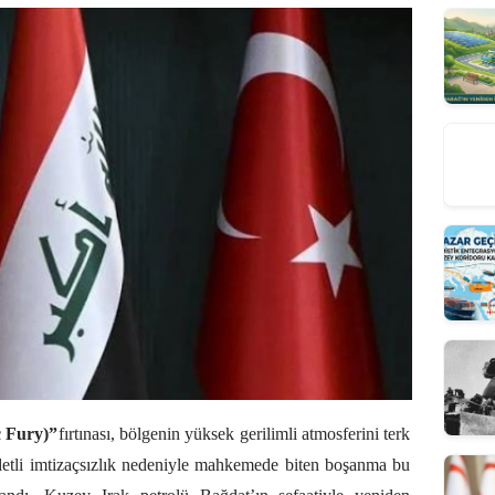
c Fury)”
fırtınası, bölgenin yüksek gerilimli atmosferini terk
ddetli imtizaçsızlık nedeniyle mahkemede biten boşanma bu