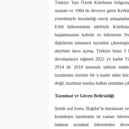
Türkiye Yarı Özerk Kürdistan bölgesiyl
uzanan ve 1984 de devreye giren Kerkük
yönetimiyle imzaladığı enerji anlaşmalar
Erbil hükumetinin talebiyle Kürdist
başlatmasının kabulü ve ödemenin Ne
ilişkilerini tamamen rayından çıkarmıştır
aleyhine dava açmış, Türkiye buna 3 Ey
davalaşmaya rağmen 2022 ye kadar Tür
2014 ile 2018 arasında tahkim mahke
tazminatın üzerine bir o kadar daha fa
değil, tazminat nasılsa halkın sırtından 
Tazminat ve Güven Belirsizliği
Şimdi asıl konu, Bağdat’la imzalanan y
kesinleşen tazminatın ne zaman ödene
hattının tazminat ödenmeden dev