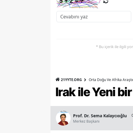
* Bu içerik ile ilgili 
21YYTE.ORG
Orta Doğu Ve Afrika Araşt
Irak ile Yeni b
Prof. Dr. Sema Kalaycıoğlu
Merkez Başkanı