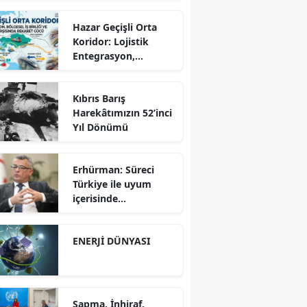
Hazar Geçişli Orta
Koridor: Lojistik
Entegrasyon,
Bölgesel İş Birliği ve
Kuzey Koridoru
Kıbrıs Barış
Karşısında Rekabet
Harekâtımızın 52’inci
Gücü
Yıl Dönümü
Erhürman: Süreci
Türkiye ile uyum
içerisinde
yürütüyoruz?!
ENERJİ DÜNYASI
Sapma, İnhiraf,