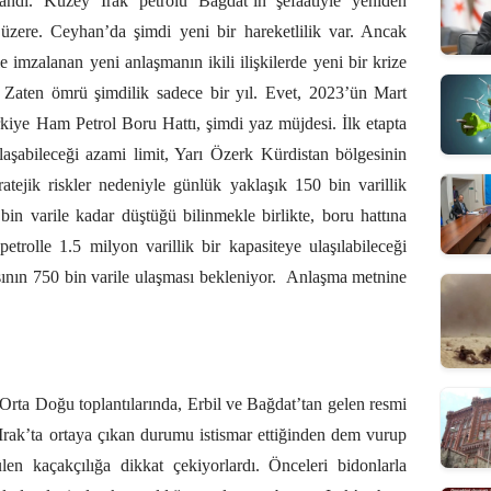
andı. Kuzey Irak petrolü Bağdat’ın şefaatiyle yeniden
zere. Ceyhan’da şimdi yeni bir hareketlilik var. Ancak
imzalanan yeni anlaşmanın ikili ilişkilerde yeni bir krize
Zaten ömrü şimdilik sadece bir yıl. Evet, 2023’ün Mart
rkiye Ham Petrol Boru Hattı, şimdi yaz müjdesi. İlk etapta
ulaşabileceği azami limit, Yarı Özerk Kürdistan bölgesinin
tratejik riskler nedeniyle günlük yaklaşık 150 bin varillik
in varile kadar düştüğü bilinmekle birlikte, boru hattına
petrolle 1.5 milyon varillik bir kapasiteye ulaşılabileceği
ının 750 bin varile ulaşması bekleniyor.
Anlaşma metnine
 Orta Doğu toplantılarında, Erbil ve Bağdat’tan gelen resmi
 Irak’ta ortaya çıkan durumu istismar ettiğinden dem vurup
ülen kaçakçılığa dikkat çekiyorlardı. Önceleri bidonlarla