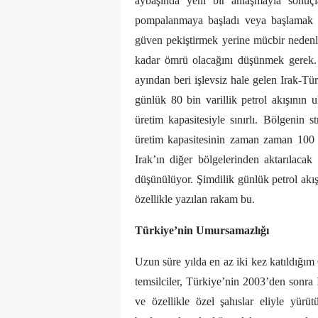
aybaşında yeni bir anlaşmayla sonuçl
pompalanmaya başladı veya başlamak ü
güven pekiştirmek yerine mücbir nedenle 
kadar ömrü olacağını düşünmek gerek. 
ayından beri işlevsiz hale gelen Irak-Tü
günlük 80 bin varillik petrol akışının 
üretim kapasitesiyle sınırlı. Bölgenin s
üretim kapasitesinin zaman zaman 100 b
Irak’ın diğer bölgelerinden aktarılacak 
düşünülüyor. Şimdilik günlük petrol akış
özellikle yazılan rakam bu.
Türkiye’nin Umursamazlığı
Uzun süre yılda en az iki kez katıldığım
temsilciler, Türkiye’nin 2003’den sonra
ve özellikle özel şahıslar eliyle yürüt