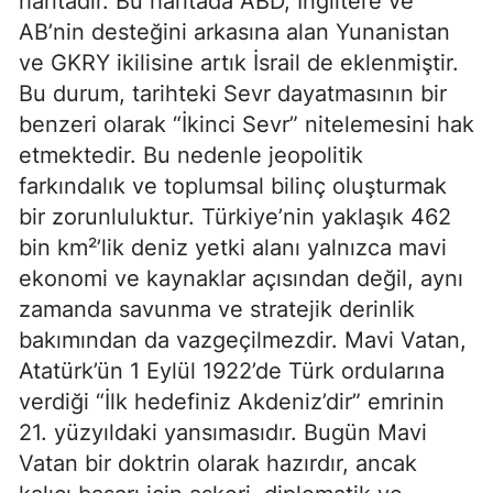
haritadır. Bu haritada ABD, İngiltere ve 
AB’nin desteğini arkasına alan Yunanistan 
ve GKRY ikilisine artık İsrail de eklenmiştir. 
Bu durum, tarihteki Sevr dayatmasının bir 
benzeri olarak “İkinci Sevr” nitelemesini hak 
etmektedir. Bu nedenle jeopolitik 
farkındalık ve toplumsal bilinç oluşturmak 
bir zorunluluktur. Türkiye’nin yaklaşık 462 
bin km²’lik deniz yetki alanı yalnızca mavi 
ekonomi ve kaynaklar açısından değil, aynı 
zamanda savunma ve stratejik derinlik 
bakımından da vazgeçilmezdir. Mavi Vatan, 
Atatürk’ün 1 Eylül 1922’de Türk ordularına 
verdiği “İlk hedefiniz Akdeniz’dir” emrinin 
21. yüzyıldaki yansımasıdır. Bugün Mavi 
Vatan bir doktrin olarak hazırdır, ancak 