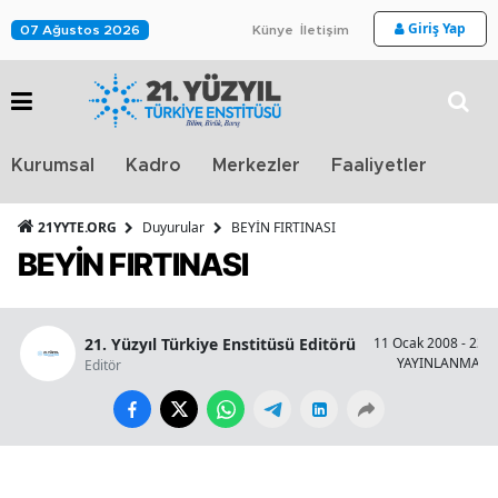
Giriş Yap
07 Ağustos 2026
Künye
İletişim
Stra
Kurumsal
Kadro
Merkezler
Faaliyetler
TV
21YYTE.ORG
Duyurular
BEYİN FIRTINASI
BEYİN FIRTINASI
21. Yüzyıl Türkiye Enstitüsü Editörü
11 Ocak 2008 - 23:0
YAYINLANMA
Editör