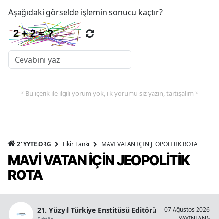
Aşağıdaki görselde işlemin sonucu kaçtır?
* Bu içerik ile ilgili yorum yok, ilk yorumu siz yazın, tartışalım *
21YYTE.ORG
Fikir Tankı
MAVİ VATAN İÇİN JEOPOLİTİK ROTA
MAVİ VATAN İÇİN JEOPOLİTİK
ROTA
21. Yüzyıl Türkiye Enstitüsü Editörü
07 Ağustos 2026 - 1
YAYINLANMA