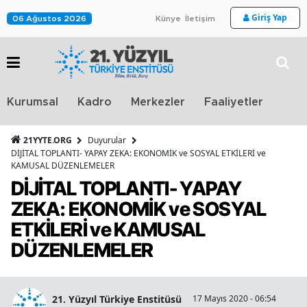
Giriş Yap
06 Ağustos 2026
Künye
İletişim
Stra
Kurumsal
Kadro
Merkezler
Faaliyetler
TV
21YYTE.ORG
Duyurular
DİJİTAL TOPLANTI- YAPAY ZEKA: EKONOMİK ve SOSYAL ETKİLERİ ve
KAMUSAL DÜZENLEMELER
DİJİTAL TOPLANTI- YAPAY
ZEKA: EKONOMİK ve SOSYAL
ETKİLERİ ve KAMUSAL
DÜZENLEMELER
21. Yüzyıl Türkiye Enstitüsü
17 Mayıs 2020 - 06:54