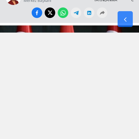
Merkez Başkanı
Hürmüz’de kopan
“Efsanevi Öfke(Epic Fury)”
fırtınası,
bölgenin yüksek gerilimli atmosferini terk etmek bilmeyince