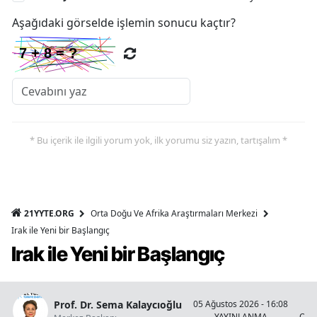
Aşağıdaki görselde işlemin sonucu kaçtır?
* Bu içerik ile ilgili yorum yok, ilk yorumu siz yazın, tartışalım *
21YYTE.ORG
Orta Doğu Ve Afrika Araştırmaları Merkezi
Irak ile Yeni bir Başlangıç
Irak ile Yeni bir Başlangıç
Prof. Dr. Sema Kalaycıoğlu
05 Ağustos 2026 - 16:08
YAYINLANMA
OKU