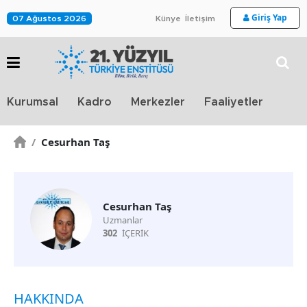
Giriş Yap
07 Ağustos 2026
Künye
İletişim
Stra
Kurumsal
Kadro
Merkezler
Faaliyetler
TV
/
Cesurhan Taş
Cesurhan Taş
Uzmanlar
302
İÇERİK
HAKKINDA