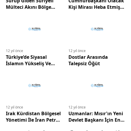
Sürüp Giden Suriyeli
Cumhurbaşkanı Olacak
Mülteci Akını Bölge
Kişi Mirası Heba Etmiş
Halkıyla Gerilimi
Olabilir.
Yükseltiyor.
12 yıl önce
12 yıl önce
Türkiye’de Siyasal
Dostlar Arasında
İslamın Yükseliş Ve
Talepsiz Öğüt
Düşüş Öyküsü
12 yıl önce
12 yıl önce
Irak Kürdistan Bölgesel
Uzmanlar: Mısır'ın Yeni
Yönetimi İle İran Petrol
Devlet Başkanı İçin En
Ve Gaz Konusunda İki
Sıkıntılı Durum İran ve