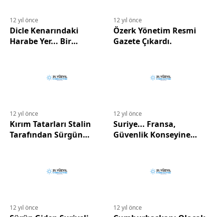
12 yıl önce
12 yıl önce
Dicle Kenarındaki
Özerk Yönetim Resmi
Harabe Yer... Bir
Gazete Çıkardı.
Generalin Kayıtsızlığı Ve
Aşağılık Teslimiyeti
12 yıl önce
12 yıl önce
Kırım Tatarları Stalin
Suriye... Fransa,
Tarafından Sürgün
Güvenlik Konseyine
Edilmelerinin
Uluslararası Ceza
70.Yıldönümünü Anıyor.
Mahkemesine
Gidilmesini Teklif Etti
12 yıl önce
12 yıl önce