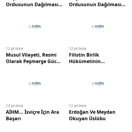
Ordusunun Dağılması
Ordusunun Dağılması
Sebebiyle IŞİD Musul’u
Sebebiyle IŞİD Musul’u
Aldı.
Aldı.
12 yıl önce
12 yıl önce
Musul Vilayeti, Resmi
Filistin Birlik
Olarak Peşmerge Gücü
Hükümetinin
Talebinde Bulundu.
Kurulmasına Öfkelenen
İsrail Yeni Yerleşim
Birimleri İnşa Etmeye
Hazırlanıyor.
12 yıl önce
12 yıl önce
AİHM... İsviçre İçin Ara
Erdoğan Ve Meydan
Başarı
Okuyan Üslübu