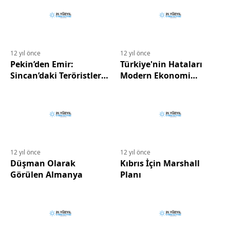
12 yıl önce
12 yıl önce
Pekin’den Emir:
Türkiye'nin Hataları
Sincan’daki Teröristleri
Modern Ekonomi
Yok Edin
Olduğu İddiasını
Çürütüyor.
12 yıl önce
12 yıl önce
Düşman Olarak
Kıbrıs İçin Marshall
Görülen Almanya
Planı