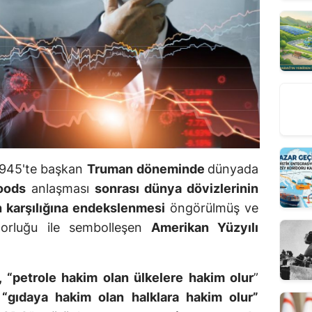
1945'te başkan
Truman döneminde
dünyada
oods
anlaşması
sonrası dünya dövizlerinin
ın karşılığına endekslenmesi
öngörülmüş ve
torluğu ile sembolleşen
Amerikan Yüzyılı
 “petrole hakim olan ülkelere hakim olur
”
“gıdaya hakim olan halklara hakim olur”