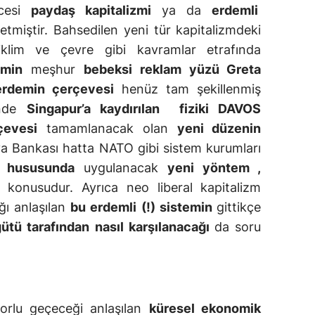
ncesi
paydaş kapitalizmi
ya da
erdemli
etmiştir. Bahsedilen yeni tür kapitalizmdeki
 iklim ve çevre gibi kavramlar etrafında
emin
meşhur
bebeksi reklam yüzü Greta
erdemin çerçevesi
henüz tam şekillenmiş
inde
Singapur’a kaydırılan fiziki DAVOS
çevesi
tamamlanacak olan
yeni düzenin
a Bankası hatta NATO gibi sistem kurumları
i hususunda
uygulanacak
yeni yöntem ,
konusudur. Ayrıca neo liberal kapitalizm
ğı anlaşılan
bu erdemli (!) sistemin
gittikçe
gütü tarafından
nasıl karşılanacağı
da soru
ır.
rlu geçeceği anlaşılan
küresel ekonomik