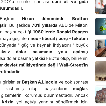
 GDO’lu ürünler sonrası
suni et ve gıda
 durumdadır.
e Başkan
Nixon döneminde
Bretton
ştir
. Bu şekilde
70'li yıllarda
ABD'de Milton
n başını çektiği
1980’lerde Ronald Reagen
amaya geçirilen
neo - liberal / borç – tüketim
ünyada " güç ve kaynak ihtiyacını " büyük
ılıksız dolar basımının yolu açılmış
olsa dolar basma yetkisi FED’te olup, bilinenin
ar devlet mülkiyetinde değil Wall-Street’in
yetindedir.
 girişimler
Başkan A.Lincoln
ve çok sonrası
 rastlamış olup, başkanların
muğlak
gizemlerini korumuş bulunmaktadır. Ancak
krizin
yol açtığı yangını söndürmek için