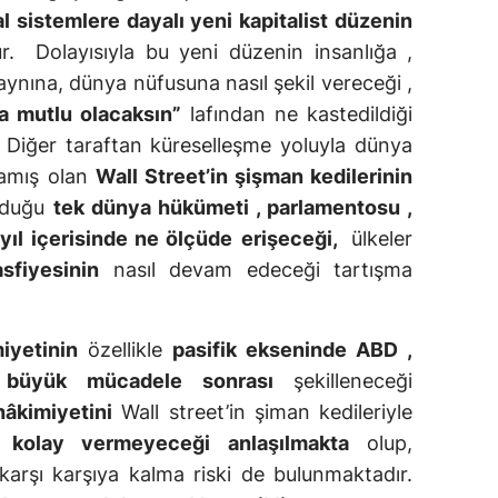
l sistemlere dayalı yeni kapitalist düzenin
. Dolayısıyla bu yeni düzenin insanlığa ,
izaynına, dünya nüfusuna nasıl şekil vereceği ,
a mutlu olacaksın”
lafından ne kastedildiği
 Diğer taraftan küreselleşme yoluyla dünya
lamış olan
Wall Street’in şişman kedilerinin
unduğu
tek dünya hükümeti , parlamentosu ,
yıl içerisinde ne ölçüde
erişeceği,
ülkeler
asfiyesinin
nasıl devam edeceği tartışma
iyetinin
özellikle
pasifik ekseninde
ABD ,
büyük mücadele sonrası
şekilleneceği
âkimiyetini
Wall street’in şiman kedileriyle
 kolay vermeyeceği anlaşılmakta
olup,
arşı karşıya kalma riski de bulunmaktadır.