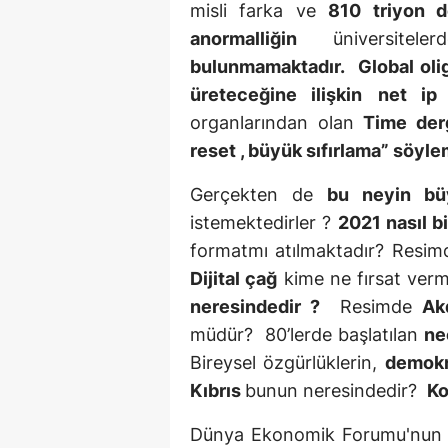
misli farka ve
810 triyon d
anormalliğin
üniversite
bulunmamaktadır.
Global oli
üreteceğine ilişkin
net ip 
organlarından olan
Time derg
reset , büyük sıfırlama” söyl
Gerçekten de
bu neyin büy
istemektedirler ?
2021 nasıl b
formatmı atılmaktadır? Resim
Dijital çağ
kime ne fırsat ver
neresindedir ?
Resimde
Ak
müdür? 80’lerde başlatılan
ne
Bireysel özgürlüklerin,
demokr
Kıbrıs
bunun neresindedir?
Ko
Dünya Ekonomik Forumu'nun 