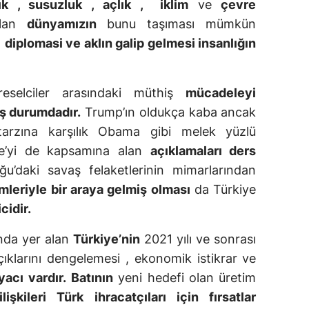
ık , susuzluk , açlık
, iklim
ve
çevre
lan
dünyamızın
bunu taşıması mümkün
a
diplomasi ve aklın galip gelmesi insanlığın
eselciler arasındaki müthiş
mücadeleyi
ş durumdadır.
Trump’ın oldukça kaba ancak
arzına karşılık Obama gibi melek yüzlü
ye’yi de kapsamına alan
açıklamaları ders
u’daki savaş felaketlerinin mimarlarından
mleriyle bir araya gelmiş olması
da Türkiye
cidir.
nda yer alan
Türkiye’nin
2021 yılı ve sonrası
çıklarını dengelemesi , ekonomik istikrar ve
yacı vardır.
Batının
yeni hedefi olan üretim
işkileri Türk ihracatçıları için fırsatlar