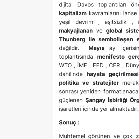
dijital Davos toplantıları ö
kapitalizm
kavramlarını lanse 
yeşil devrim , eşitsizlik ,
makyajlanan
ve
global sist
Thunberg
ile sembolleşen
değildir.
Mayıs
ayı içeris
toplantısında
menifesto çer
WTO , İMF , FED , CFR , Düny
dahilinde
hayata geçirilmes
politika ve stratejiler
merak 
sonrası yeniden formatlanaca
güçlenen
Şangay İşbirliği Ör
işaretleri içinde yer almaktad
Sonuç :
Muhtemel görünen ve çok zo