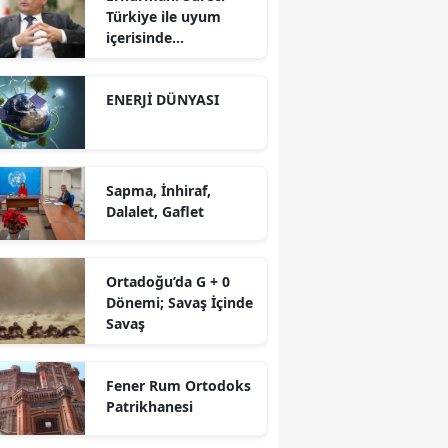
Türkiye ile uyum
içerisinde
yürütüyoruz?!
ENERJİ DÜNYASI
Sapma, İnhiraf,
Dalalet, Gaflet
Ortadoğu’da G + 0
Dönemi; Savaş İçinde
Savaş
Fener Rum Ortodoks
Patrikhanesi