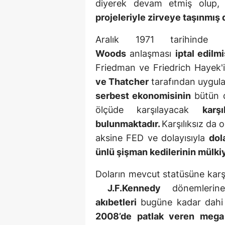
diyerek devam etmiş olup,
projeleriyle zirveye taşınmış
Aralık 1971 tarihind
Woods
anlaşması
iptal edilmi
Friedman ve Friedrich Hayek'i
ve Thatcher
tarafından uygul
serbest ekonomisinin
bütün d
ölçüde karşılayacak
karş
bulunmaktadır.
Karşılıksız da 
aksine FED ve dolayısıyla
dol
ünlü şişman kedilerinin mülki
Doların mevcut statüsüne karşı
J.F.Kennedy
dönemlerine
akıbetleri
bugüne kadar dahi 
2008’de patlak veren mega 