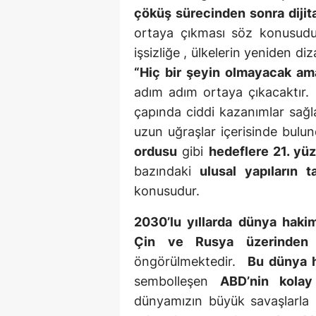
çöküş sürecinden sonra dijita
ortaya çıkması söz konusudur
işsizliğe , ülkelerin yeniden d
“Hiç bir şeyin olmayacak am
adım adım ortaya çıkacaktır.
çapında ciddi kazanımlar sağ
uzun uğraşlar içerisinde bul
ordusu
gibi
hedeflere 21. yüz
bazındaki
ulusal yapıların
t
konusudur.
2030’lu yıllarda
dünya hakim
Çin ve Rusya üzerinden 
öngörülmektedir.
Bu dünya h
sembolleşen
ABD’nin kolay
dünyamızın büyük savaşlarla k