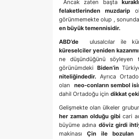
Ancak zaten başta
kurakl
felaketlerinden muzdarip
o
görünmemekte olup , sonund
en büyük temennisidir.
ABD’de
ulusalcılar ile kür
küreselciler yeniden kazanmı
ne düşündüğünü söyleyen t
görünümdeki
Biden’in
Türki
niteliğindedir.
Ayrıca Ortadoğ
olan
neo-conların sembol isi
dahil Ortadoğu için
dikkat çeki
Gelişmekte olan ülkeler grubu
her zaman olduğu gibi
cari a
büyüme adına
döviz girdi ihti
makinası
Çin ile bozulan il