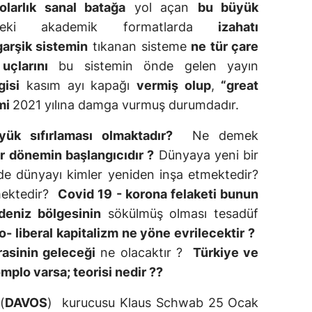
olarlık sanal batağa
yol açan
bu büyük
lerdeki akademik formatlarda
izahatı
garşik sistemin
tıkanan sisteme
ne tür çare
uçlarını
bu sistemin önde gelen yayın
isi
kasım ayı kapağı
vermiş olup
,
“great
emi
2021 yılına damga vurmuş durumdadır.
ük sıfırlaması olmaktadır?
Ne demek
ir dönemin başlangıcıdır ?
Dünyaya yeni bir
de dünyayı kimler yeniden inşa etmektedir?
mektedir?
Covid 19 - korona felaketi bunun
deniz bölgesinin
sökülmüş olması tesadüf
o- liberal kapitalizm ne yöne evrilecektir ?
asinin geleceği
ne olacaktır ?
Türkiye ve
mplo varsa; teorisi nedir ??
(
DAVOS
) kurucusu Klaus Schwab 25 Ocak