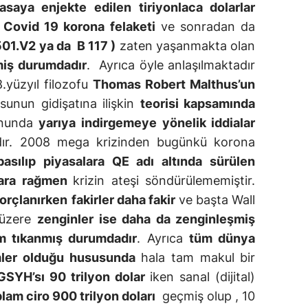
asaya enjekte edilen tiriyonlaca dolarlar
n
Covid 19 korona felaketi
ve sonradan da
501.V2 ya da B 117 )
zaten yaşanmakta olan
miş durumdadır
. Ayrıca öyle anlaşılmaktadır
.yüzyıl filozofu
Thomas Robert Malthus’un
sunun gidişatına ilişkin
teorisi kapsamında
onunda
yarıya indirgemeye yönelik iddialar
dır. 2008 mega krizinden bugünkü korona
 basılıp piyasalara QE adı altında sürülen
alara rağmen
krizin ateşi söndürülememiştir.
orçlanırken
fakirler daha fakir
ve başta Wall
 üzere
zenginler ise daha da zenginleşmiş
zm tıkanmış durumdadır
. Ayrıca
tüm dünya
imler olduğu hususunda
hala tam makul bir
GSYH’sı 90 trilyon dolar
iken sanal (dijital)
lam ciro 900 trilyon doları
geçmiş olup , 10