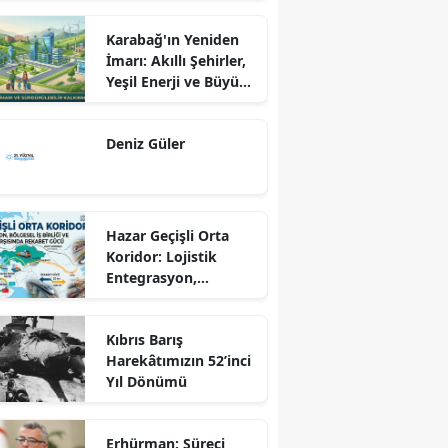
Karabağ'ın Yeniden
İmarı: Akıllı Şehirler,
Yeşil Enerji ve Büyük
Dönüş Programı
Ekseninde
Deniz Güler
Sürdürülebilir
Kalkınma
Hazar Geçişli Orta
Koridor: Lojistik
Entegrasyon,
Bölgesel İş Birliği ve
Kuzey Koridoru
Kıbrıs Barış
Karşısında Rekabet
Harekâtımızın 52’inci
Gücü
Yıl Dönümü
Erhürman: Süreci