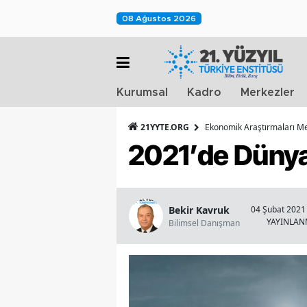
08 Ağustos 2026
Kurumsal
Kadro
Merkezler
21YYTE.ORG
Ekonomik Araştırmaları M
2021’de Dünya
Bekir Kavruk
04 Şubat 2021 
YAYINLA
Bilimsel Danışman