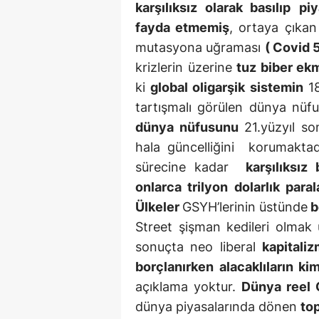
karşılıksız olarak basılıp
piy
fayda etmemiş
, ortaya çıka
mutasyona uğraması
( Covid 
krizlerin üzerine
tuz biber ek
ki
global oligarşik sistemin
18
tartışmalı görülen dünya nüfu
dünya nüfusunu
21.yüzyıl s
hala güncelliğini korumakta
sürecine kadar
karşılıksız
onlarca trilyon dolarlık par
Ülkeler
GSYH’lerinin üstünde
b
Street şişman kedileri olmak
sonuçta neo liberal
kapitali
borçlanırken alacaklıların k
açıklama yoktur.
Dünya reel 
dünya piyasalarında dönen
top