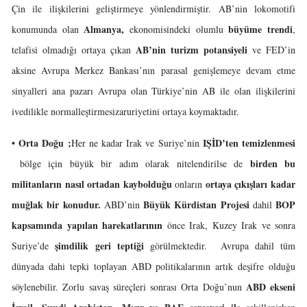
Çin ile ilişkilerini geliştirmeye yönlendirmiştir. AB’nin lokomotifi
Almanya,
büyüme trendi
konumunda olan
ekonomisindeki olumlu
,
AB’nin
turizm potansiyeli
telafisi olmadığı ortaya çıkan
ve FED’in
aksine Avrupa Merkez Bankası’nın parasal genişlemeye devam etme
sinyalleri ana pazarı Avrupa olan Türkiye’nin AB ile olan ilişkilerini
ivedilikle normalleştirmesizaruriyetini ortaya koymaktadır.
• Orta Doğu ;
IŞİD’ten temizlenmesi
Her ne kadar Irak ve Suriye’nin
birden bu
bölge için büyük bir adım olarak nitelendirilse de
militanların nasıl ortadan kaybolduğu
ortaya çıkışları kadar
onların
muğlak
bir konudur.
Büyük Kürdistan Projesi
BOP
ABD’nin
dahil
kapsamında
yapılan harekatlarının
önce Irak, Kuzey Irak ve sonra
şimdilik geri teptiği
Suriye’de
görülmektedir. Avrupa dahil tüm
dünyada dahi tepki toplayan ABD politikalarının artık deşifre olduğu
ABD ekseni
söylenebilir. Zorlu savaş süreçleri sonrası Orta Doğu’nun