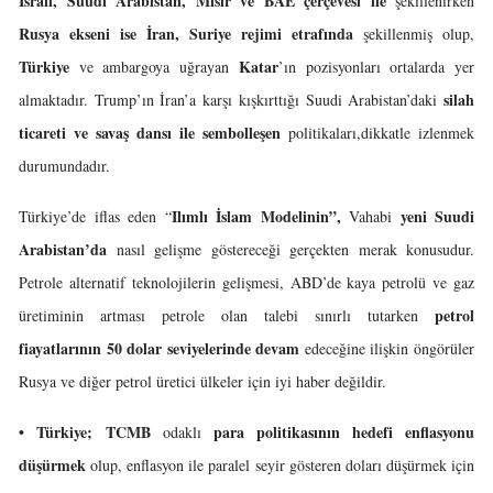
İsrail, Suudi Arabistan, Mısır ve BAE çerçevesi ile
şekillenirken
Rusya ekseni ise İran, Suriye rejimi etrafında
şekillenmiş olup,
Türkiye
Katar
ve ambargoya uğrayan
’ın pozisyonları ortalarda yer
silah
almaktadır. Trump’ın İran’a karşı kışkırttığı Suudi Arabistan’daki
ticareti ve savaş dansı ile sembolleşen
politikaları,dikkatle izlenmek
durumundadır.
Ilımlı İslam Modelinin”,
yeni
Suudi
Türkiye’de iflas eden “
Vahabi
Arabistan’da
nasıl gelişme göstereceği gerçekten merak konusudur.
Petrole alternatif teknolojilerin gelişmesi, ABD’de kaya petrolü ve gaz
petrol
üretiminin artması petrole olan talebi sınırlı tutarken
fiayatlarının 50 dolar seviyelerinde devam
edeceğine ilişkin öngörüler
Rusya ve diğer petrol üretici ülkeler için iyi haber değildir.
• Türkiye;
TCMB
para politikasının hedefi enflasyonu
odaklı
düşürmek
olup, enflasyon ile paralel seyir gösteren doları düşürmek için