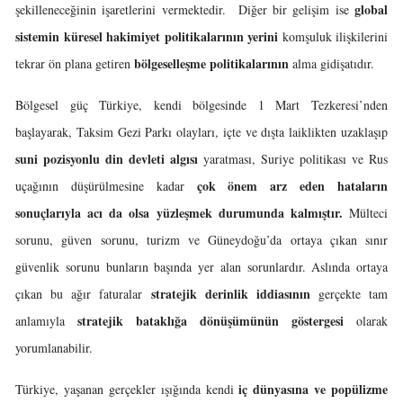
global
şekilleneceğinin işaretlerini vermektedir. Diğer bir gelişim ise
sistemin
küresel hakimiyet politikalarının
yerini
komşuluk ilişkilerini
bölgeselleşme politikalarının
tekrar ön plana getiren
alma gidişatıdır.
Bölgesel güç Türkiye, kendi bölgesinde 1 Mart Tezkeresi’nden
başlayarak, Taksim Gezi Parkı olayları, içte ve dışta laiklikten uzaklaşıp
suni pozisyonlu din devleti algısı
yaratması, Suriye politikası ve Rus
çok önem arz eden hataların
uçağının düşürülmesine kadar
sonuçlarıyla acı da olsa yüzleşmek durumunda kalmıştır.
Mülteci
sorunu, güven sorunu, turizm ve Güneydoğu’da ortaya çıkan sınır
güvenlik sorunu bunların başında yer alan sorunlardır. Aslında ortaya
stratejik derinlik iddiasının
çıkan bu ağır faturalar
gerçekte tam
stratejik bataklığa dönüşümünün göstergesi
anlamıyla
olarak
yorumlanabilir.
iç dünyasına ve popülizme
Türkiye, yaşanan gerçekler ışığında kendi