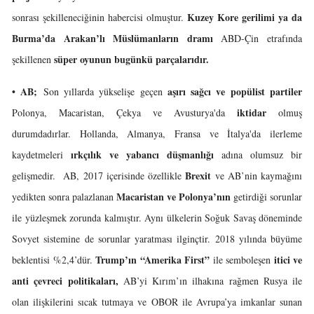
Kuzey Kore gerilimi ya da
sonrası şekilleneciğinin habercisi olmuştur.
Burma’da Arakan’lı Müslümanların dramı
ABD-Çin etrafında
süper oyunun bugünkü parçalarıdır.
şekillenen
• AB;
aşırı sağcı ve popülist partiler
Son yıllarda yükselişe geçen
iktidar
Polonya, Macaristan, Çekya ve Avusturya'da
olmuş
durumdadırlar. Hollanda, Almanya, Fransa ve İtalya'da ilerleme
ırkçılık ve yabancı düşmanlığı
kaydetmeleri
adına olumsuz bir
Brexit
gelişmedir. AB, 2017 içerisinde özellikle
ve AB’nin kaymağını
Macaristan ve Polonya’nın
yedikten sonra palazlanan
getirdiği sorunlar
ile yüzleşmek zorunda kalmıştır. Aynı ülkelerin Soğuk Savaş döneminde
Sovyet sistemine de sorunlar yaratması ilginçtir. 2018 yılında büyüme
Trump’ın
“Amerika First”
itici ve
beklentisi %2,4’dür.
ile semboleşen
anti çevreci politikaları,
AB’yi Kırım’ın ilhakına rağmen Rusya ile
olan ilişkilerini sıcak tutmaya ve OBOR ile Avrupa’ya imkanlar sunan