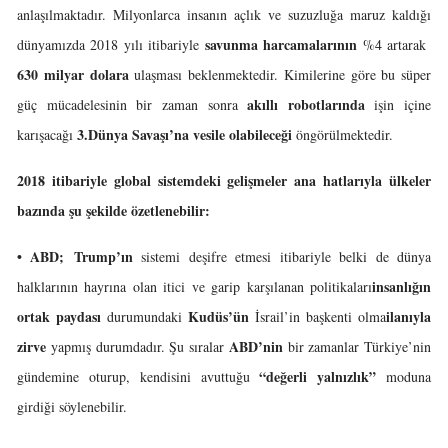
anlaşılmaktadır. Milyonlarca insanın açlık ve suzuzluğa maruz kaldığı
savunma harcamalarının
dünyamızda 2018 yılı itibariyle
%4 artarak
630 milyar dolara
ulaşması beklenmektedir. Kimilerine göre bu süper
akıllı robotlarında
güç mücadelesinin bir zaman sonra
işin içine
3.Dünya Savaşı’na
vesile
olabileceği
karışacağı
öngörülmektedir.
2018 itibariyle global sistemdeki gelişmeler ana hatlarıyla ülkeler
bazında şu şekilde özetlenebilir:
• ABD;
Trump’ın
sistemi deşifre etmesi itibariyle belki de dünya
insanlığın
halklarının hayrına olan itici ve garip karşılanan politikaları
ortak paydası
Kudüs’ün
ilanıyla
durumundaki
İsrail’in başkenti olma
zirve
ABD’nin
yapmış durumdadır. Şu sıralar
bir zamanlar Türkiye’nin
“değerli yalnızlık”
gündemine oturup, kendisini avuttuğu
moduna
girdiği söylenebilir.