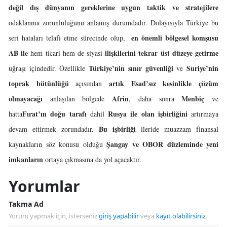
değil
dış dünyanın gereklerine uygun
taktik ve stratejilere
odaklanma zorunluluğunu anlamış durumdadır. Dolayısıyla Türkiye bu
en önemli bölgesel komşusu
seri hataları telafi etme sürecinde olup,
AB ile
ilişkilerini tekrar üst düzeye getirme
hem ticari hem de siyasi
Türkiye’nin sınır güvenliği
Suriye’nin
uğraşı içindedir. Özellikle
ve
toprak bütünlüğü
artık Esad’sız kesinlikle çözüm
açısından
olmayacağı
Afrin
Menbiç
anlaşılan bölgede
, daha sonra
ve
Fırat’ın doğu tarafı
Rusya ile olan işbirliğini
hatta
dahil
artırmaya
Bu işbirliği
devam ettirmek zorundadır.
ileride muazzam finansal
Şangay ve OBOR düzleminde yeni
kaynakların söz konusu olduğu
imkanların
ortaya çıkmasına da yol açacaktır.
Yorumlar
Takma Ad
Yorum yapmak için, isterseniz
giriş yapabilir
veya
kayıt olabilirsiniz
.