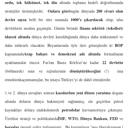
ordu, tek hükümet, tek din
altında toplama hedefi doğrultusunda
Onlara göre
200 civarı olan
stratejiler üretmişlerdir.
bugün dünyada
devlet sayısı
1000’e çıkarılacak
belli bir süre sonunda
olup, ulus
finans sektörü (tekelleri)
devletlerin modası geçmiştir. Günün birinde
idaresi altında
dünya devleti kurulduğunda dünya daha mükemmel ve
BOP
daha istikrarlı olacaktır. Beyanlarında öyle ileri gitmişlerdir ki
Arap baharı ve demokrasi adı altında
kapsamında
formatlanan
22 devletin
ayaklanmalar öncesi Fas’tan Basra Körfezi’ne kadar
dönüştürüleceğini
(bölünerek) sınır ve rejimlerinin
(!) ima
etmektenkaçınmamışlar, bu imaya Türkiye’yi de dahil etmişlerdir.
kaoslardan yeni düzen yaratma
1.ve 2. dünya savaşları sonrası
sloganı
altında doların dünya hakimiyeti sağlanmış, ele geçirilen petrol
petrodolar
kaynakları dolara endekslenerek
kavramıortaya çıkmıştır.
İMF, WTO, Dünya Bankası, FED
Üretilen strateji ve politikalarda
ve
borsalar
.
önemli roller üstlenmiştir
Bu kurumların “neo liberalizasyon /