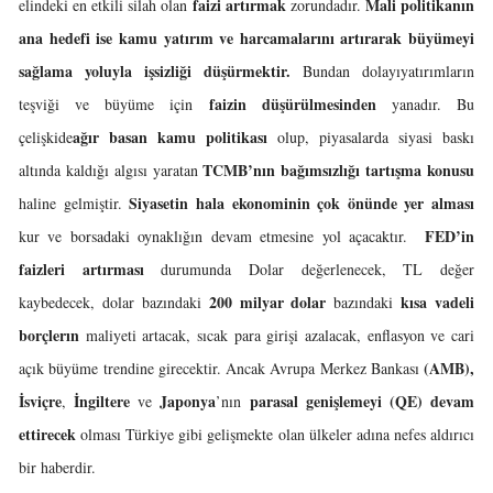
faizi artırmak
Mali politikanın
elindeki en etkili silah olan
zorundadır.
ana hedefi ise kamu yatırım ve harcamalarını artırarak büyümeyi
sağlama yoluyla işsizliği düşürmektir.
Bundan dolayıyatırımların
faizin düşürülmesinden
teşviği ve büyüme için
yanadır. Bu
ağır basan kamu
politikası
çelişkide
olup, piyasalarda siyasi baskı
TCMB’nın bağımsızlığı tartışma konusu
altında kaldığı algısı yaratan
Siyasetin hala ekonominin çok önünde yer alması
haline gelmiştir.
FED’in
kur ve borsadaki oynaklığın devam etmesine yol açacaktır.
faizleri artırması
durumunda Dolar değerlenecek, TL değer
200 milyar dolar
kısa vadeli
kaybedecek, dolar bazındaki
bazındaki
borçlerın
maliyeti artacak, sıcak para girişi azalacak, enflasyon ve cari
(AMB),
açık büyüme trendine girecektir. Ancak Avrupa Merkez Bankası
İsviçre
İngiltere
Japonya
parasal genişlemeyi (QE)
devam
,
ve
’nın
ettirecek
olması Türkiye gibi gelişmekte olan ülkeler adına nefes aldırıcı
bir haberdir.