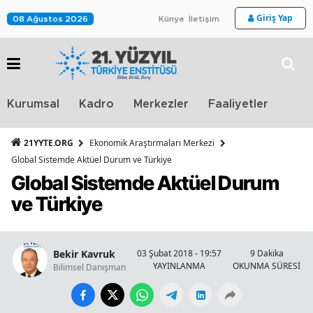
Giriş Yap
08 Ağustos 2026
Künye
İletişim
Stra
Kurumsal
Kadro
Merkezler
Faaliyetler
TV
21YYTE.ORG
Ekonomik Araştırmaları Merkezi
Global Sistemde Aktüel Durum ve Türkiye
Global Sistemde Aktüel Durum
ve Türkiye
Bekir Kavruk
03 Şubat 2018 - 19:57
9 Dakika
YAYINLANMA
OKUNMA SÜRESİ
Bilimsel Danışman