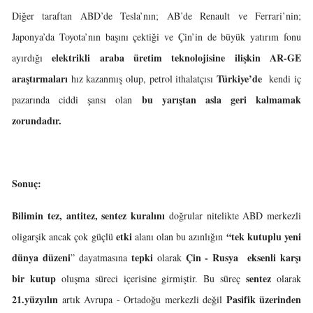
Diğer taraftan ABD’de Tesla’nın; AB’de Renault ve Ferrari’nin;
Japonya’da Toyota’nın başını çektiği ve Çin’in de büyük yatırım fonu
elektrikli araba üretim teknolojisine ilişkin AR-GE
ayırdığı
araştırmaları
Türkiye’de
hız kazanmış olup, petrol ithalatçısı
kendi iç
bu yarıştan asla geri kalmamak
pazarında ciddi şansı olan
zorundadır.
Sonuç:
Bilimin tez, antitez, sentez kuralını
doğrular nitelikte ABD merkezli
etki
“tek kutuplu yeni
oligarşik ancak çok güçlü
alanı olan bu azınlığın
dünya düzeni
tepki
Çin - Rusya eksenli karşı
” dayatmasına
olarak
bir kutup
sentez
oluşma süreci içerisine girmiştir. Bu süreç
olarak
21.yüzyılın
Pasifik üzerinden
artık Avrupa - Ortadoğu merkezli değil