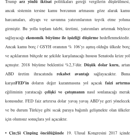
arz yönlü iktisat
Trump
politikaları gereği vergilerin düşürülmesi,
ancak sistemin tersine kamu borcunun artmasını göze alarak kamu
harcamaları, altyapı ve savunma yatırımlarının teşvik etme yoluna
girmiştir. Bu yolla toplam talebi, üretimi, yatırımları artırmak böylece
ekonomik büyüme ile işsizliği düşürme
sağlayacağı
hedeflenmektedir.
Ancak kamu borç / GSYH oranının % 106’yı aşmış olduğu ülkede borç
ve açıklarının bütçede ne şekilde karşılanacağı hususu Senatoda krize yol
Düşük dolar kuru,
açmıştır. 2018 büyüme beklentisi %2,3’dür.
artan
rekabet avantajı
ABD üretim ihracatında
sağlayacaktır. Buna
FED’in
faizi artırma
karşın
doların değer kazanmasına yol açacak
çelişki ve çatışmanın
eğiliminin yaratacağı
nasıl sonlanacağı merak
konusudur. FED faiz artırırsa dolar yavaş yavaş ABD’ye geri yönelecek
ve bu durum Türkiye gibi sıcak paraya bağımlı gelişmekte olan ülkeler
için olumsuz sonuçlara yol açacaktır.
• Çin;
Şi Cinping öncülüğünde
19. Ulusal Kongresini 2017 içinde