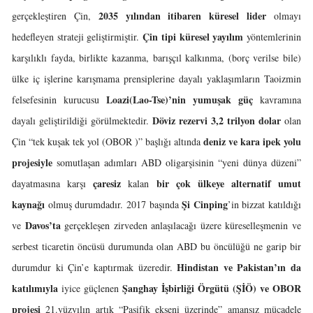
2035 yılından itibaren küresel lider
gerçekleştiren Çin,
olmayı
Çin tipi küresel yayılım
hedefleyen strateji geliştirmiştir.
yöntemlerinin
karşılıklı fayda, birlikte kazanma, barışçıl kalkınma, (borç verilse bile)
ülke iç işlerine karışmama prensiplerine dayalı yaklaşımların Taoizmin
Loazi(Lao-Tse)’nin yumuşak güç
felsefesinin kurucusu
kavramına
Döviz rezervi 3,2 trilyon dolar
dayalı geliştirildiği görülmektedir.
olan
deniz ve kara ipek yolu
Çin “tek kuşak tek yol (OBOR )” başlığı altında
projesiyle
somutlaşan adımları ABD oligarşisinin “yeni dünya düzeni”
çaresiz
bir çok ülkeye alternatif umut
dayatmasına karşı
kalan
kaynağı
Şi Cinping
olmuş durumdadır. 2017 başında
’in bizzat katıldığı
Davos’ta
ve
gerçekleşen zirveden anlaşılacağı üzere küreselleşmenin ve
serbest ticaretin öncüsü durumunda olan ABD bu öncülüğü ne garip bir
Hindistan ve Pakistan’ın da
durumdur ki Çin’e kaptırmak üzeredir.
katılımıyla
Şanghay İşbirliği Örgütü (ŞİÖ) ve OBOR
iyice güçlenen
projesi
21.yüzyılın artık “Pasifik ekseni üzerinde” amansız mücadele