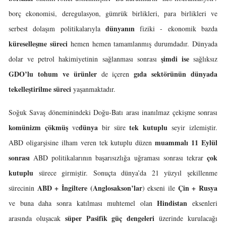
borç ekonomisi, deregulasyon, gümrük birlikleri, para birlikleri ve
dünyanın
serbest dolaşım politikalarıyla
fiziki - ekonomik bazda
küreselleşme süreci
hemen hemen tamamlanmış durumdadır. Dünyada
şimdi ise
dolar ve petrol hakimiyetinin sağlanması sonrası
sağlıksız
GDO’lu tohum ve ürünler
gıda sektörünün
dünyada
de içeren
tekelleştirilme
süreci
yaşanmaktadır.
Soğuk Savaş döneminindeki Doğu-Batı arası inanılmaz çekişme sonrası
komünizm çökmüş
dünya
tek kutuplu
ve
bir süre
seyir izlemiştir.
muammalı
11 Eylül
ABD oligarşisine ilham veren tek kutuplu düzen
sonrası
çok
ABD politikalarının başarısızlığa uğraması sonrası tekrar
kutuplu
sürece girmiştir. Sonuçta dünya’da 21 yüzyıl şekillenme
ABD + İngiltere (Anglosakson’lar
Çin +
Rusya
sürecinin
) ekseni ile
Hindistan
ve buna daha sonra katılması muhtemel olan
eksenleri
süper Pasifik güç dengeleri
arasında oluşacak
üzerinde kurulacağı