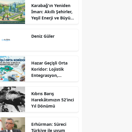
Karabağ'ın Yeniden
İmarı: Akıllı Şehirler,
Yeşil Enerji ve Büyük
Dönüş Programı
Ekseninde
Deniz Güler
Sürdürülebilir
Kalkınma
Hazar Geçişli Orta
Koridor: Lojistik
Entegrasyon,
Bölgesel İş Birliği ve
Kuzey Koridoru
Kıbrıs Barış
Karşısında Rekabet
Harekâtımızın 52’inci
Gücü
Yıl Dönümü
Erhürman: Süreci
Türkiye ile uyum