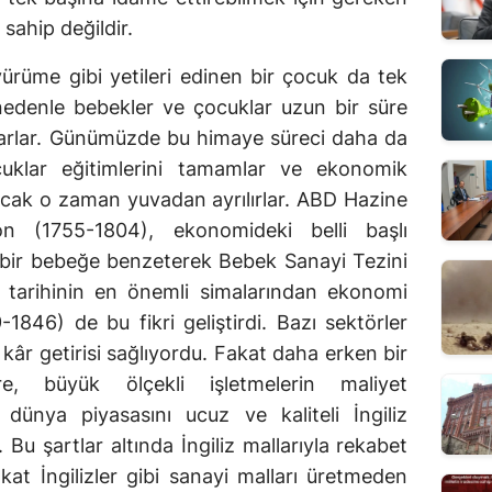
sahip değildir.
rüme gibi yetileri edinen bir çocuk da tek
edenle bebekler ve çocuklar uzun bir süre
şarlar. Günümüzde bu himaye süreci daha da
uklar eğitimlerini tamamlar ve ekonomik
ncak o zaman yuvadan ayrılırlar. ABD Hazine
on (1755-1804), ekonomideki belli başlı
bir bebeğe benzeterek Bebek Sanayi Tezini
 tarihinin en önemli simalarından ekonomi
-1846) de bu fikri geliştirdi. Bazı sektörler
kâr getirisi sağlıyordu. Fakat daha erken bir
ere, büyük ölçekli işletmelerin maliyet
 dünya piyasasını ucuz ve kaliteli İngiliz
. Bu şartlar altında İngiliz mallarıyla rekabet
kat İngilizler gibi sanayi malları üretmeden