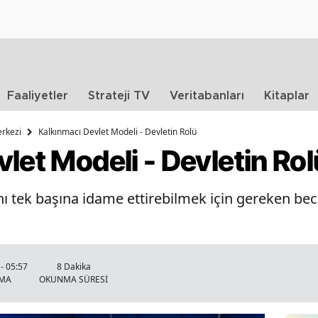
Faaliyetler
Strateji TV
Veritabanları
Kitaplar
erkezi
Kalkınmacı Devlet Modeli - Devletin Rolü
let Modeli - Devletin Rol
nı tek başına idame ettirebilmek için gereken be
- 05:57
8 Dakika
NMA
OKUNMA SÜRESİ