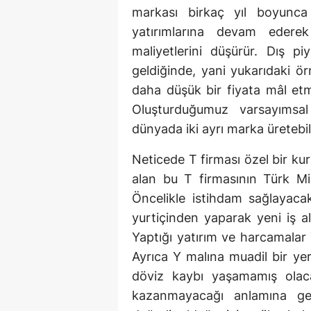
markası birkaç yıl boyunca 
yatırımlarına devam ederek 
maliyetlerini düşürür. Dış p
geldiğinde, yani yukarıdaki 
daha düşük bir fiyata mâl etme
Oluşturduğumuz varsayımsa
dünyada iki ayrı marka üretebili
Neticede T firması özel bir ku
alan bu T firmasının Türk Mill
Öncelikle istihdam sağlayac
yurtiçinden yaparak yeni iş alan
Yaptığı yatırım ve harcamalar 
Ayrıca Y malına muadil bir yerl
döviz kaybı yaşamamış olac
kazanmayacağı anlamına ge