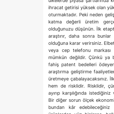
ülkelerde piyasa şartlarında 
ihracat getirisi yüksek olan yü
oturmaktadır. Peki neden geli
katma değerli üretim gerçe
olduğunuzu düşünün. İlk etapt
araştırır, daha sonra bunlar a
olduğuna karar verirsiniz. Elbe
veya cep telefonu markası k
mümkün değildir. Çünkü ya bu
fahiş patent bedelleri ödeyer
araştırma geliştirme faaliyetl
üretmeye çabalayacaksınız. İlk
hem de risklidir. Risklidir, 
ayırıp karşılığında istediğiniz
Bir diğer sorun ölçek ekonomis
bundan kâr edebileceğiniz 