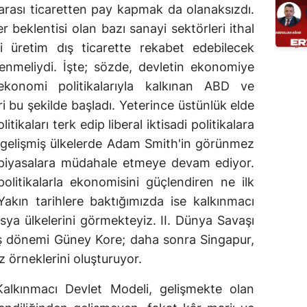
rarası ticaretten pay kapmak da olanaksızdı.
 beklentisi olan bazı sanayi sektörleri ithal
li üretim dış ticarette rekabet edebilecek
nmeliydi. İşte; sözde, devletin ekonomiye
ekonomi politikalarıyla kalkınan ABD ve
i bu şekilde başladı. Yeterince üstünlük elde
tikaları terk edip liberal iktisadi politikalara
hi gelişmiş ülkelerde Adam Smith'in görünmez
li piyasalara müdahale etmeye devam ediyor.
itikalarla ekonomisini güçlendiren ne ilk
Yakın tarihlere baktığımızda ise kalkınmacı
ya ülkelerini görmekteyiz. II. Dünya Savaşı
ş dönemi Güney Kore; daha sonra Singapur,
 örneklerini oluşturuyor.
Kalkınmacı Devlet Modeli, gelişmekte olan