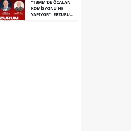
"TBMM'DE ÖCALAN
KOMİSYONU NE
YAPIYOR"- ERZURUM
PANELİ