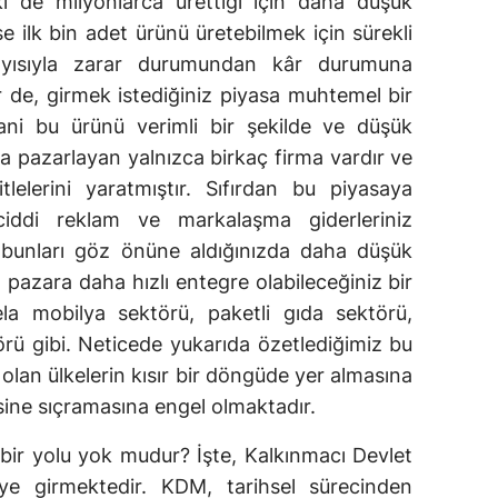
ki de milyonlarca ürettiği için daha düşük
e ilk bin adet ürünü üretebilmek için sürekli
ayısıyla zarar durumundan kâr durumuna
 de, girmek istediğiniz piyasa muhtemel bir
Yani bu ürünü verimli bir şekilde ve düşük
a pazarlayan yalnızca birkaç firma vardır ve
lelerini yaratmıştır. Sıfırdan bu piyasaya
ciddi reklam ve markalaşma giderleriniz
m bunları göz önüne aldığınızda daha düşük
, pazara daha hızlı entegre olabileceğiniz bir
la mobilya sektörü, paketli gıda sektörü,
örü gibi. Neticede yukarıda özetlediğimiz bu
olan ülkelerin kısır bir döngüde yer almasına
isine sıçramasına engel olmaktadır.
 bir yolu yok mudur? İşte, Kalkınmacı Devlet
e girmektedir. KDM, tarihsel sürecinden