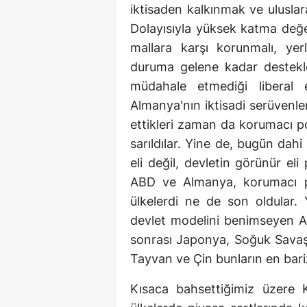
iktisaden kalkınmak ve ulusla
Dolayısıyla yüksek katma değer
mallara karşı korunmalı, yer
duruma gelene kadar destekle
müdahale etmediği liberal 
Almanya'nın iktisadi serüvenler
ettikleri zaman da korumacı poli
sarıldılar. Yine de, bugün da
eli değil, devletin görünür e
ABD ve Almanya, korumacı pol
ülkelerdi ne de son oldular. 
devlet modelini benimseyen As
sonrası Japonya, Soğuk Sava
Tayvan ve Çin bunların en bariz
Kısaca bahsettiğimiz üzere 