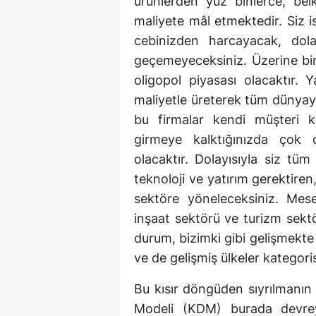
ürünlerden yüz binlerce, bel
maliyete mâl etmektedir. Siz is
cebinizden harcayacak, dol
geçemeyeceksiniz. Üzerine bir
oligopol piyasası olacaktır. 
maliyetle üreterek tüm dünyay
bu firmalar kendi müşteri kit
girmeye kalktığınızda çok 
olacaktır. Dolayısıyla siz tü
teknoloji ve yatırım gerektiren
sektöre yöneleceksiniz. Mese
inşaat sektörü ve turizm sekt
durum, bizimki gibi gelişmekte 
ve de gelişmiş ülkeler kategor
Bu kısır döngüden sıyrılmanın
Modeli (KDM) burada devrey