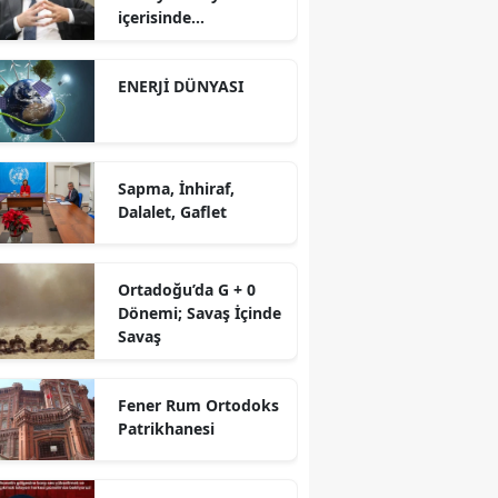
içerisinde
yürütüyoruz?!
ENERJİ DÜNYASI
Sapma, İnhiraf,
Dalalet, Gaflet
Ortadoğu’da G + 0
Dönemi; Savaş İçinde
Savaş
Fener Rum Ortodoks
Patrikhanesi