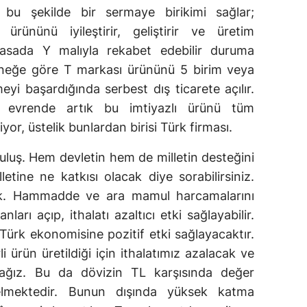
bu şekilde bir sermaye birikimi sağlar;
ürününü iyileştirir, geliştirir ve üretim
iyasada Y malıyla rekabet edebilir duruma
örneğe göre T markası ürününü 5 birim veya
yi başardığında serbest dış ticarete açılır.
l evrende artık bu imtiyazlı ürünü tüm
yor, üstelik bunlardan birisi Türk firması.
ruluş. Hem devletin hem de milletin desteğini
etine ne katkısı olacak diye sorabilirsiniz.
ak. Hammadde ve ara mamul harcamalarını
ları açıp, ithalatı azaltıcı etki sağlayabilir.
Türk ekonomisine pozitif etki sağlayacaktır.
i ürün üretildiği için ithalatımız azalacak ve
ağız. Bu da dövizin TL karşısında değer
lmektedir. Bunun dışında yüksek katma