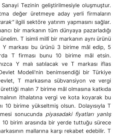
Sanayi Tezinin geliştirilmesiyle oluşmuştur.
atma değer üretmeye aday yerli firmaların
yarak"
ilgili sektöre yatırım yapmasını sağlar.
yabancı bir markanın tüm dünyaya pazarladığı
ünelim. T isimli millî bir markanın aynı ürünü
m. Y markası bu ürünü 3 birime mâl edip, 5
arda T firması bunu 10 birime mâl etsin.
nızca Y malı satılacak ve T markası iflas
Devlet Modeli'nin benimsendiği bir Türkiye
evlet, T markasına sübvansiyon ve vergi
 ürettiği malın 7 birime mâl olmasına katkıda
malının ithalatına vergi ve kota koyarak bu
ını 10 birime yükseltmiş olsun. Dolayısıyla T
etmesi sonucunda
piyasadaki fiyatları yanlış
ila 10 birim arasında bir yerde tuttuğu sürece
arkasının mallarına karşı rekabet edebilir. T