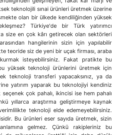
kendiliğinden gelişmeyen, fakat kâr marjı ve
ksek teknolojili sınai ürünleri üretmek üzerine
şmekte olan bir ülkede kendiliğinden yüksek
kleşmez? Türkiye'de bir Türk yatırımcı
a size en çok kârı getirecek olan sektörleri
rasından hangilerinin sizin için yapılabilir
tte teoride siz de yeni bir uçak firması, araba
urmak isteyebilirsiniz. Fakat pratikte bu
 yüksek teknoloji ürünlerini üretmek için
ek teknoloji transferi yapacaksınız, ya da
erine yatırım yaparak bu teknolojiyi kendiniz
 seçenek çok pahalı, ikincisi ise hem pahalı
çünkü yıllarca araştırma geliştirmeye kaynak
 verimlilikte teknoloji elde edemeyebilirsiniz.
idir. Bu ürünleri eser sayıda üretmek, sizin
anlamına gelmez. Çünkü rakipleriniz bu