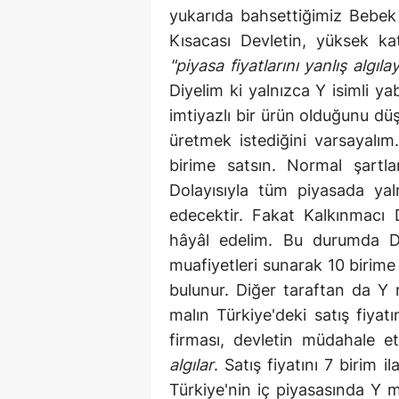
yukarıda bahsettiğimiz Bebek 
Kısacası Devletin, yüksek k
"piyasa fiyatlarını yanlış algıla
Diyelim ki yalnızca Y isimli 
imtiyazlı bir ürün olduğunu düş
üretmek istediğini varsayalı
birime satsın. Normal şartl
Dolayısıyla tüm piyasada yal
edecektir. Fakat Kalkınmacı 
hâyâl edelim. Bu durumda D
muafiyetleri sunarak 10 birime
bulunur. Diğer taraftan da Y 
malın Türkiye'deki satış fiyat
firması, devletin müdahale 
algılar
. Satış fiyatını 7 birim 
Türkiye'nin iç piyasasında Y m