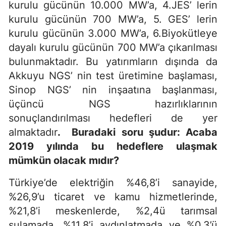
kurulu gücünün 10.000 MW’a, 4.JES’ lerin
kurulu gücünün 700 MW’a, 5. GES’ lerin
kurulu gücünün 3.000 MW’a, 6.Biyokütleye
dayalı kurulu gücünün 700 MW’a çıkarılması
bulunmaktadır. Bu yatırımların dışında da
Akkuyu NGS’ nin test üretimine başlaması,
Sinop NGS’ nin inşaatına başlanması,
üçüncü NGS hazırlıklarının
sonuçlandırılması hedefleri de yer
almaktadır
. Buradaki soru şudur: Acaba
2019 yılında bu hedeflere ulaşmak
mümkün olacak mıdır?
Türkiye’de elektriğin %46,8’i sanayide,
%26,9’u ticaret ve kamu hizmetlerinde,
%21,8’i meskenlerde, %2,4ü tarımsal
sulamada, %11,8’i aydınlatmada ve %0,3’ü