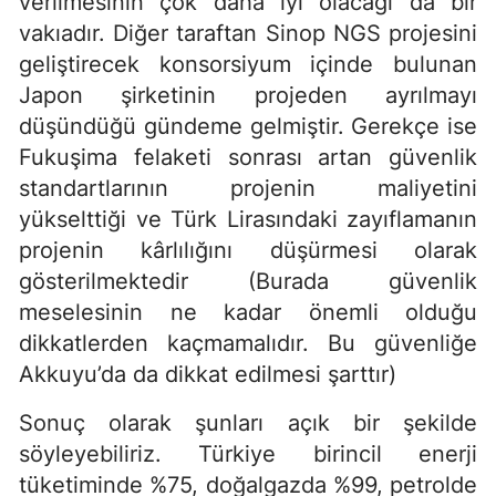
verilmesinin çok daha iyi olacağı da bir
vakıadır. Diğer taraftan Sinop NGS projesini
geliştirecek konsorsiyum içinde bulunan
Japon şirketinin projeden ayrılmayı
düşündüğü gündeme gelmiştir. Gerekçe ise
Fukuşima felaketi sonrası artan güvenlik
standartlarının projenin maliyetini
yükselttiği ve Türk Lirasındaki zayıflamanın
projenin kârlılığını düşürmesi olarak
gösterilmektedir (Burada güvenlik
meselesinin ne kadar önemli olduğu
dikkatlerden kaçmamalıdır. Bu güvenliğe
Akkuyu’da da dikkat edilmesi şarttır)
Sonuç olarak şunları açık bir şekilde
söyleyebiliriz. Türkiye birincil enerji
tüketiminde %75, doğalgazda %99, petrolde