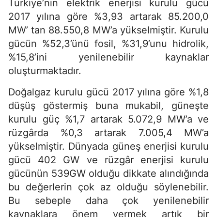
Türkiye’nin elektrik enerjisi kurulu gücü
2017 yılına göre %3,93 artarak 85.200,0
MW’ tan 88.550,8 MW’a yükselmiştir. Kurulu
gücün %52,3’ünü fosil, %31,9’unu hidrolik,
%15,8’ini yenilenebilir kaynaklar
oluşturmaktadır.
Doğalgaz kurulu gücü 2017 yılına göre %1,8
düşüş göstermiş buna mukabil, güneşte
kurulu güç %1,7 artarak 5.072,9 MW’a ve
rüzgârda %0,3 artarak 7.005,4 MW’a
yükselmiştir. Dünyada güneş enerjisi kurulu
gücü 402 GW ve rüzgâr enerjisi kurulu
gücünün 539GW olduğu dikkate alındığında
bu değerlerin çok az olduğu söylenebilir.
Bu sebeple daha çok yenilenebilir
kaynaklara önem vermek artık bir