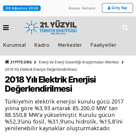
Giriş Yap
09 Ağustos 2026
Künye
İletişim
Stra
Kurumsal
Kadro
Merkezler
Faaliyetler
TV
21YYTE.ORG
Enerji Ve Enerji Güvenliği Araştırmaları Merkezi
2018 Yılı Elektrik Enerjisi Değerlendirilmesi
2018 Yılı Elektrik Enerjisi
Değerlendirilmesi
Türkiye’nin elektrik enerjisi kurulu gücü 2017
yılına göre %3,93 artarak 85.200,0 MW’ tan
88.550,8 MW’a yükselmiştir. Kurulu gücün
%52,3’ünü fosil, %31,9’unu hidrolik, %15,8’ini
yenilenebilir kaynaklar oluşturmaktadır.