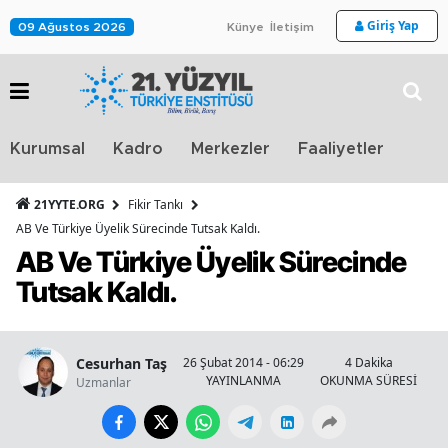
Giriş Yap
09 Ağustos 2026
Künye
İletişim
Stra
Kurumsal
Kadro
Merkezler
Faaliyetler
TV
21YYTE.ORG
Fikir Tankı
AB Ve Türkiye Üyelik Sürecinde Tutsak Kaldı.
AB Ve Türkiye Üyelik Sürecinde
Tutsak Kaldı.
Cesurhan Taş
26 Şubat 2014 - 06:29
4 Dakika
YAYINLANMA
OKUNMA SÜRESİ
Uzmanlar