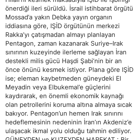
önerdiği ileri sürüldü. İsrail istihbarat örgütü
Mossad’a yakın Debka yayın organın
iddiasına göre, IŞİD örgütünün merkezi
Rakka’yı çatışmadan almayı planlayan
Pentagon, zaman kazanarak Suriye–Irak
sınırının kuzeyinde ilerleme sağlayan İran
destekli milis gücü Haşdi Şabi’nin bir an
önce önünü kesmek istiyor. Plana göre IŞİD
ise; eleman kaybetmeden güneydeki El
Meyadin veya Elbukemal’e güçlerini
kaydırarak, en önemli ekonomik kaynağı
olan petrollerini koruma altına almaya sıcak
bakıyor. Pentagon’un hemen Irak sınırını
hedeflemesinin nedeninin İran’ın Akdeniz’e
ulaşacak ikmal yolu olduğu tahmin ediliyor.
GÜNEYDEN ve KUZEYDEN HAREKAT : Bir