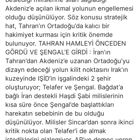
Akdeniz’e açılan ikmal yolunun engellemesi
olduğu düşünülüyor. Söz konusu stratejik
hat, Tahran’ın Ortadoğu’da kalıcı bir
hakimiyet kurması için kritik önemde
bulunuyor. TAHRAN HAMLEYİ ÖNCEDEN
GÖRDÜ VE ŞENGAL’E GİRDİ : İran’ın
Tahran’dan Akdeniz’e uzanan Ortadoğu’yu
dizayn edeceği yolun kilit noktasını Irak’ın
kuzeyinde IŞİD’in işgalindeki 2 şehir
oluşturuyor; Telafer ve Şengal. Bağdat’a
bağlı İran destekli Haşdi Şabi milislerinin
kısa süre önce Şengal’de başlattıkları
harekatın sebebinin de bu olduğu
düşünülüyor. Milisler Sincar’dan sonra ikinci
kritik nokta olan Telafer’i de almak
istediklerini gizlemiyor. AP’ye demeç veren