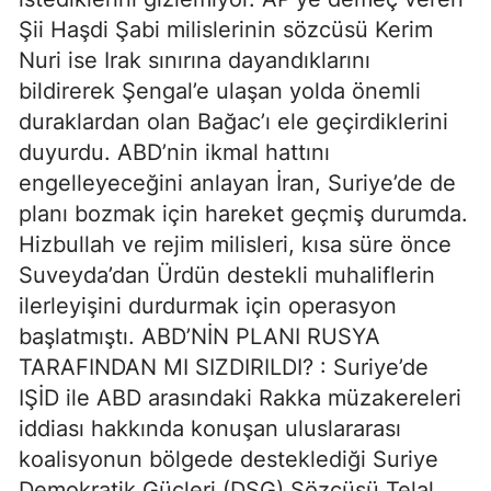
Şii Haşdi Şabi milislerinin sözcüsü Kerim
Nuri ise Irak sınırına dayandıklarını
bildirerek Şengal’e ulaşan yolda önemli
duraklardan olan Bağac’ı ele geçirdiklerini
duyurdu. ABD’nin ikmal hattını
engelleyeceğini anlayan İran, Suriye’de de
planı bozmak için hareket geçmiş durumda.
Hizbullah ve rejim milisleri, kısa süre önce
Suveyda’dan Ürdün destekli muhaliflerin
ilerleyişini durdurmak için operasyon
başlatmıştı. ABD’NİN PLANI RUSYA
TARAFINDAN MI SIZDIRILDI? : Suriye’de
IŞİD ile ABD arasındaki Rakka müzakereleri
iddiası hakkında konuşan uluslararası
koalisyonun bölgede desteklediği Suriye
Demokratik Güçleri (DSG) Sözcüsü Telal