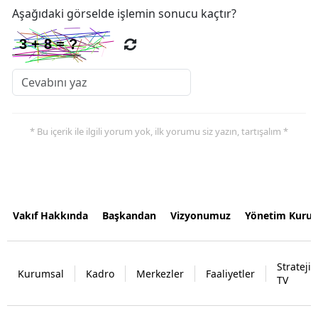
Aşağıdaki görselde işlemin sonucu kaçtır?
* Bu içerik ile ilgili yorum yok, ilk yorumu siz yazın, tartışalım *
Vakıf Hakkında
Başkandan
Vizyonumuz
Yönetim Kurul
Strateji
Kurumsal
Kadro
Merkezler
Faaliyetler
TV