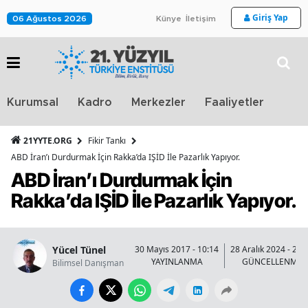
Giriş Yap
06 Ağustos 2026
Künye
İletişim
Stra
Kurumsal
Kadro
Merkezler
Faaliyetler
TV
21YYTE.ORG
Fikir Tankı
ABD İran’ı Durdurmak İçin Rakka’da IŞİD İle Pazarlık Yapıyor.
ABD İran’ı Durdurmak İçin
Rakka’da IŞİD İle Pazarlık Yapıyor.
Yücel Tünel
30 Mayıs 2017 - 10:14
28 Aralık 2024 - 22:
YAYINLANMA
GÜNCELLENME
Bilimsel Danışman