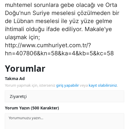
muhtemel sorunlara gebe olacağı ve Orta
Doğu'nun Suriye meselesi çözülmeden bir
de Lübnan meselesi ile yüz yüze gelme
ihtimali olduğu ifade ediliyor. Makale'ye
ulaşmak için;
http://www.cumhuriyet.com.tr/?
hn=407806&kn=58&ka=4&kb=5&kc=58
Yorumlar
Takma Ad
Yorum yapmak için, isterseniz
giriş yapabilir
veya
kayıt olabilirsiniz
.
Yorum Yazın (500 Karakter)