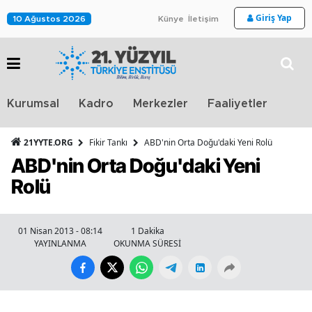
Giriş Yap
10 Ağustos 2026
Künye
İletişim
Stra
Kurumsal
Kadro
Merkezler
Faaliyetler
TV
21YYTE.ORG
Fikir Tankı
ABD'nin Orta Doğu'daki Yeni Rolü
ABD'nin Orta Doğu'daki Yeni
Rolü
01 Nisan 2013 - 08:14
1 Dakika
YAYINLANMA
OKUNMA SÜRESİ