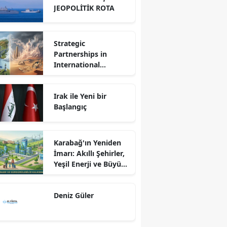
JEOPOLİTİK ROTA
Strategic
Partnerships in
International
Relations: Reality or
Fantasy?
Irak ile Yeni bir
Başlangıç
Karabağ'ın Yeniden
İmarı: Akıllı Şehirler,
Yeşil Enerji ve Büyük
Dönüş Programı
Ekseninde
Deniz Güler
Sürdürülebilir
Kalkınma