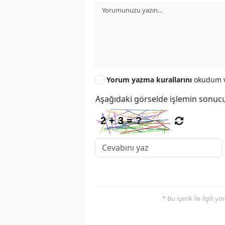
Yorum yazma kurallarını
okudum v
Aşağıdaki görselde işlemin sonucu
* Bu içerik ile ilgili 