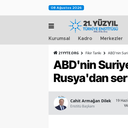
08 Ağustos 2026
Kurumsal
Kadro
Merkezler
21YYTE.ORG
Fikir Tankı
ABD'nin Suri
ABD'nin Suriy
Rusya'dan sert 
Cahit Armağan Dilek
19 Hazi
Y
Enstitü Başkanı