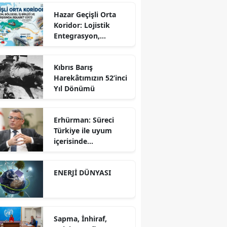
Hazar Geçişli Orta
Koridor: Lojistik
Entegrasyon,
Bölgesel İş Birliği ve
Kuzey Koridoru
Kıbrıs Barış
Karşısında Rekabet
Harekâtımızın 52’inci
Gücü
Yıl Dönümü
Erhürman: Süreci
Türkiye ile uyum
içerisinde
yürütüyoruz?!
ENERJİ DÜNYASI
Sapma, İnhiraf,