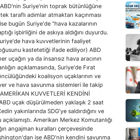
 ABD'nin Suriye'nin toprak bütünlüğüne
tek taraflı adımlar atmaktan kaçınması
 ise bugün Suriye'de "hava kazalarının
ığı işbirliğini de askıya aldığını duyurdu.
iye'de hava kuvvetlerinin faaliyet
doğusunu kastetetiği ifade ediliyor) ABD
n her uçağın ya da insansız hava aracının
anlığın açıklamasında, Suriye'de Fırat
öncülüğündeki koalisyon uçaklarının ve
yer ve hava savunma sistemleri ile takip
...ABD: AMERİKAN KUVVETLERİ KENDİNİ
BD uçak düşürülmeden yaklaşık 2 saat
 Cedin yakınlarında SDG'ye saldırdığını ve
u açıklamıştı. Amerikan Merkez Komutanlığı
ın angajman kuralları çerçevesinde
shington'dan ise ABD'nin kendini savunma