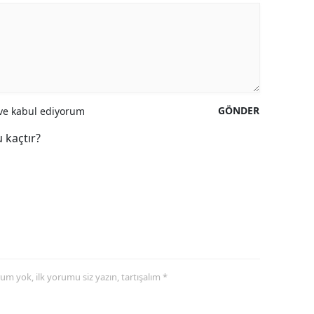
GÖNDER
e kabul ediyorum
 kaçtır?
yorum yok, ilk yorumu siz yazın, tartışalım *