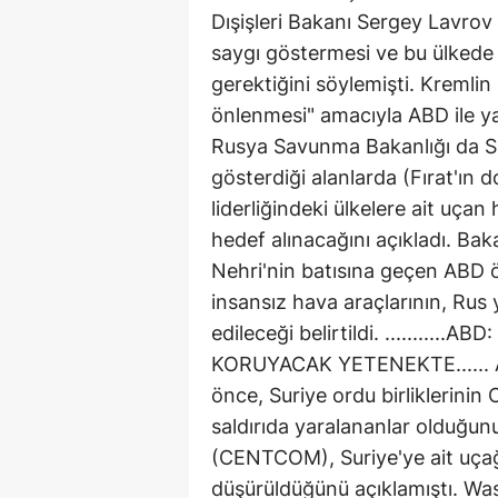
Dışişleri Bakanı Sergey Lavrov
saygı göstermesi ve bu ülkede 
gerektiğini söylemişti. Kremlin
önlenmesi" amacıyla ABD ile yapt
Rusya Savunma Bakanlığı da Sur
gösterdiği alanlarda (Fırat'ın 
liderliğindeki ülkelere ait uça
hedef alınacağını açıkladı. Bak
Nehri'nin batısına geçen ABD 
insansız hava araçlarının, Rus 
edileceği belirtildi. ........
KORUYACAK YETENEKTE...... A
önce, Suriye ordu birliklerinin
saldırıda yaralananlar olduğun
(CENTCOM), Suriye'ye ait uçağ
düşürüldüğünü açıklamıştı. Wa