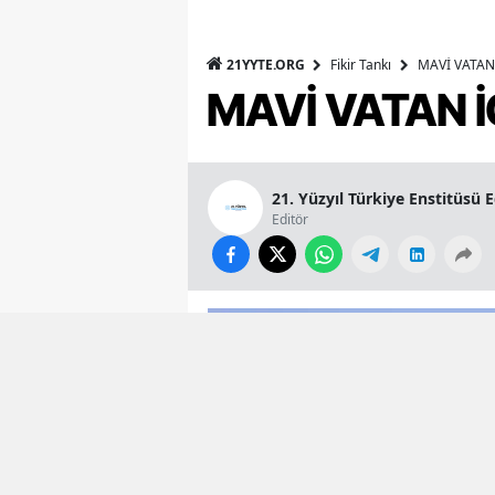
21YYTE.ORG
Fikir Tankı
MAVİ VATAN 
MAVİ VATAN İ
21. Yüzyıl Türkiye Enstitüsü 
Editör