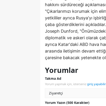
hakkını sürdüreceği açıklaması
"Çıkarlarımızı korumak için eli
yetkililer ayrıca Rusya'yı işbi
çaba gösterdiklerini açıkladı
Joseph Dunford, "Önümüzdeki s
diplomatik ve askeri olarak ç
ayrıca Katar'daki ABD hava har
arasında iletişimin devam ettiğ
çaresine bakacak yetenekte ol
Yorumlar
Takma Ad
Yorum yapmak için, isterseniz
giriş yapabilir
Yorum Yazın (500 Karakter)