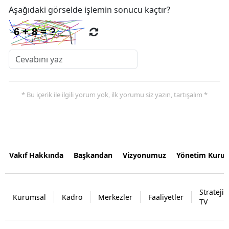
Aşağıdaki görselde işlemin sonucu kaçtır?
* Bu içerik ile ilgili yorum yok, ilk yorumu siz yazın, tartışalım *
Vakıf Hakkında
Başkandan
Vizyonumuz
Yönetim Kurul
Strateji
Kurumsal
Kadro
Merkezler
Faaliyetler
TV