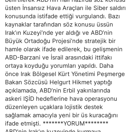
üsten İnsansız Hava Araçları ile Siber saldırı
konusunda istifade ettiği vurgulandı. Bazı
kaynaklar tarafından söz konusu üssün
Irak’ın Kuzeyi’nde yer aldığı ve ABD’nin
Büyük Ortadoğu Projesi’nde stratejik bir
hamle olarak ifade edilerek, bu gelişmenin
ABD-Barzani ve İsrail arasındaki ittifakı
ortaya koyduğu yorumları yapıldı. Daha
önce Irak Bölgesel Kürt Yönetimi Peşmerge
Bakan Sözcüsü Helgurt Hikmet yaptığı
açıklamada, ABD’nin Erbil yakınlarında
askeri IŞİD hedeflerine hava operasyonu
düzenleyen uçaklara lojistik destek
sağlamak amacıyla yeni bir üs kuracağını
ifade etmişti. *******YORUM********
ABD’nin Irak’ın kuzeyinde kurmaya