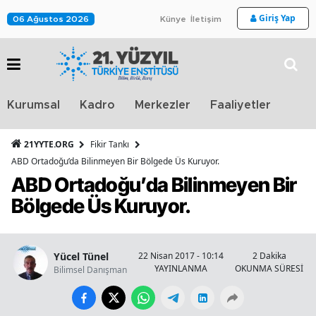
Giriş Yap
06 Ağustos 2026
Künye
İletişim
Stra
Kurumsal
Kadro
Merkezler
Faaliyetler
TV
21YYTE.ORG
Fikir Tankı
ABD Ortadoğu’da Bilinmeyen Bir Bölgede Üs Kuruyor.
ABD Ortadoğu’da Bilinmeyen Bir
Bölgede Üs Kuruyor.
Yücel Tünel
22 Nisan 2017 - 10:14
2 Dakika
YAYINLANMA
OKUNMA SÜRESİ
Bilimsel Danışman