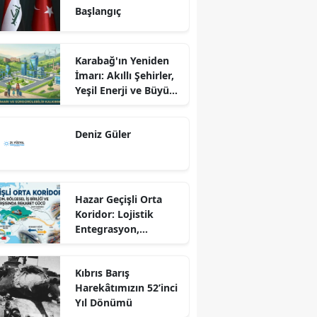
Başlangıç
Karabağ'ın Yeniden
İmarı: Akıllı Şehirler,
Yeşil Enerji ve Büyük
Dönüş Programı
Ekseninde
Deniz Güler
Sürdürülebilir
Kalkınma
Hazar Geçişli Orta
Koridor: Lojistik
Entegrasyon,
Bölgesel İş Birliği ve
Kuzey Koridoru
Kıbrıs Barış
Karşısında Rekabet
Harekâtımızın 52’inci
Gücü
Yıl Dönümü