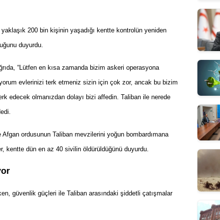
yaklaşık 200 bin kişinin yaşadığı kentte kontrolün yeniden
lduğunu duyurdu.
ğrıda, “Lütfen en kısa zamanda bizim askeri operasyona
iyorum evlerinizi terk etmeniz sizin için çok zor, ancak bu bizim
terk edecek olmanızdan dolayı bizi affedin. Taliban ile nerede
edi.
ve Afgan ordusunun Taliban mevzilerini yoğun bombardımana
tler, kentte dün en az 40 sivilin öldürüldüğünü duyurdu.
yor
ken, güvenlik güçleri ile Taliban arasındaki şiddetli çatışmalar