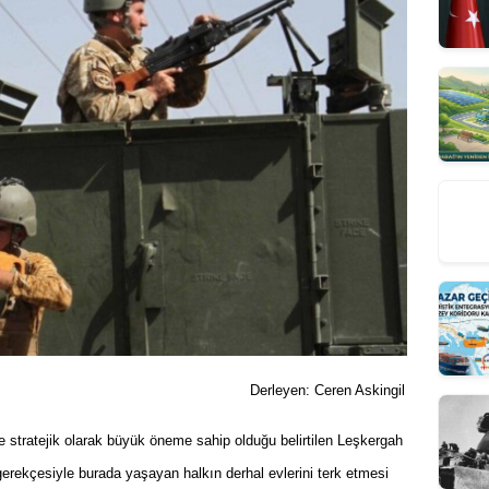
Derleyen: Ceren Askingil
e stratejik olarak büyük öneme sahip olduğu belirtilen Leşkergah
gerekçesiyle burada yaşayan halkın derhal evlerini terk etmesi