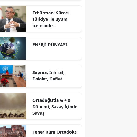
Erhürman: Süreci
Türkiye ile uyum
içerisinde
yürütüyoruz?!
ENERJİ DÜNYASI
Sapma, İnhiraf,
Dalalet, Gaflet
Ortadoğu’da G + 0
Dönemi; Savaş İçinde
Savaş
Fener Rum Ortodoks