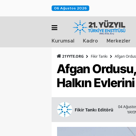
06 Ağustos 2026
Kurumsal
Kadro
Merkezler
21YYTE.ORG
Fikir Tankı
Afgan Ordusu
Afgan Ordusu, 
Halkın Evlerini
04 Ağustos
Fikir Tankı Editörü
YAY