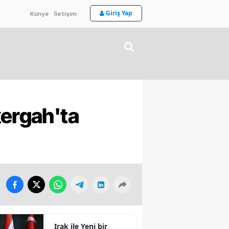
Giriş Yap
Künye
İletişim
kergah'ta
Irak ile Yeni bir