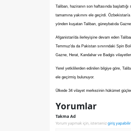
Taliban, haziranın son haftasında başlattığı s
tamamına yakınını ele geçirdi. Özbekistan'a 
yönden kuşatan Taliban, güneybatıda Gazne 
Afganistan'da ilerleyişine devam eden Taliba
Temmuz'da da Pakistan sınırındaki Spin Bolda
Gazne, Herat, Kandahar ve Badgis vilayetlerind
Yerel yetkililerden edinilen bilgiye göre, Tal
ele geçirmiş bulunuyor.
Ülkede 34 vilayet merkezinin hükümet güçleri
Yorumlar
Takma Ad
Yorum yapmak için, isterseniz
giriş yapabilir