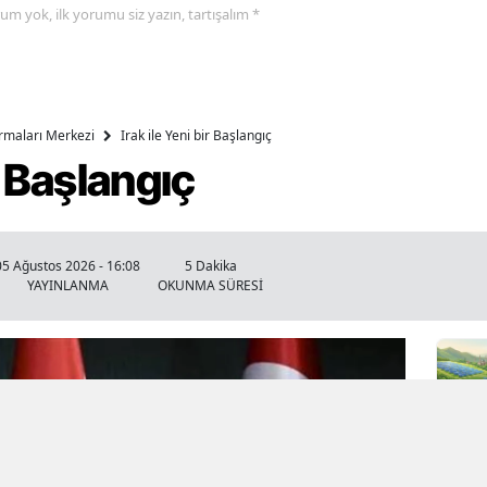
yorum yok, ilk yorumu siz yazın, tartışalım *
ırmaları Merkezi
Irak ile Yeni bir Başlangıç
ir Başlangıç
05 Ağustos 2026 - 16:08
5 Dakika
YAYINLANMA
OKUNMA SÜRESİ