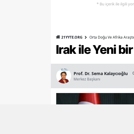
* Bu içerik ile ilgili 
21YYTE.ORG
Orta Doğu Ve Afrika Araşt
Irak ile Yeni b
Prof. Dr. Sema Kalaycıoğlu
Merkez Başkanı