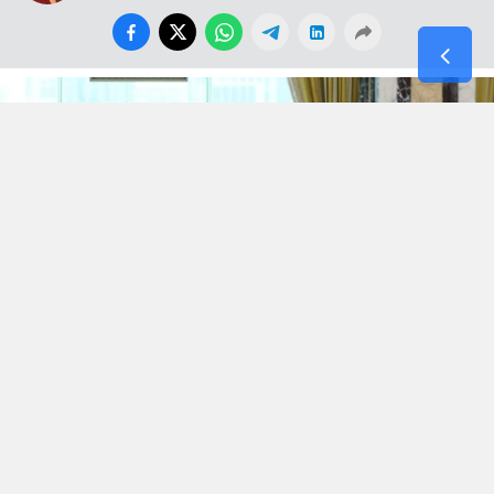
Dün 21. Yüzyıl Türkiye Enstitüsü sitesinde çağın
modası, adı ve iddiası büyük ama içi kof Stratejik
Ortaklık anlaşmalarını kaleme almışken yeni bir