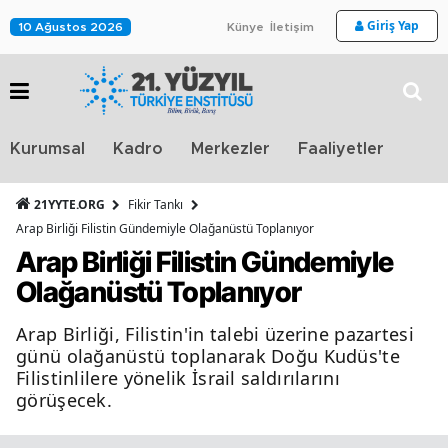
Giriş Yap
10 Ağustos 2026
Künye
İletişim
Stra
Kurumsal
Kadro
Merkezler
Faaliyetler
TV
21YYTE.ORG
Fikir Tankı
Arap Birliği Filistin Gündemiyle Olağanüstü Toplanıyor
Arap Birliği Filistin Gündemiyle
Olağanüstü Toplanıyor
Arap Birliği, Filistin'in talebi üzerine pazartesi
günü olağanüstü toplanarak Doğu Kudüs'te
Filistinlilere yönelik İsrail saldırılarını
görüşecek.