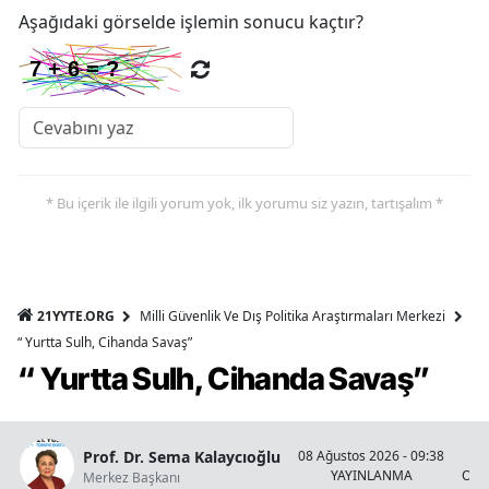
Aşağıdaki görselde işlemin sonucu kaçtır?
* Bu içerik ile ilgili yorum yok, ilk yorumu siz yazın, tartışalım *
21YYTE.ORG
Milli Güvenlik Ve Dış Politika Araştırmaları Merkezi
“ Yurtta Sulh, Cihanda Savaş”
“ Yurtta Sulh, Cihanda Savaş”
Prof. Dr. Sema Kalaycıoğlu
08 Ağustos 2026 - 09:38
YAYINLANMA
OKU
Merkez Başkanı