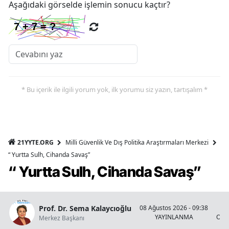
Aşağıdaki görselde işlemin sonucu kaçtır?
* Bu içerik ile ilgili yorum yok, ilk yorumu siz yazın, tartışalım *
21YYTE.ORG
Milli Güvenlik Ve Dış Politika Araştırmaları Merkezi
“ Yurtta Sulh, Cihanda Savaş”
“ Yurtta Sulh, Cihanda Savaş”
Prof. Dr. Sema Kalaycıoğlu
08 Ağustos 2026 - 09:38
YAYINLANMA
OKU
Merkez Başkanı