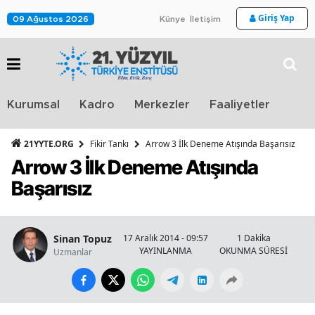
Giriş Yap
09 Ağustos 2026
Künye
İletişim
Stra
Kurumsal
Kadro
Merkezler
Faaliyetler
TV
21YYTE.ORG
Fikir Tankı
Arrow 3 İlk Deneme Atışında Başarısız
Arrow 3 İlk Deneme Atışında
Başarısız
Sinan Topuz
17 Aralık 2014 - 09:57
1 Dakika
YAYINLANMA
OKUNMA SÜRESİ
Uzmanlar