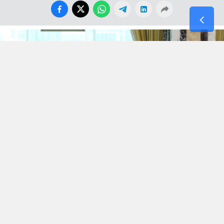
Dün 21. Yüzyıl Türkiye Enstitüsü sitesinde çağın
modası, adı ve iddiası büyük ama içi kof Stratejik
Ortaklık anlaşmalarını kaleme almışken yeni bir