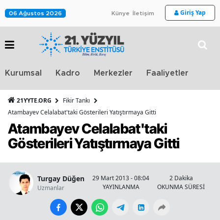
Giriş Yap
06 Ağustos 2026
Künye
İletişim
Stra
Kurumsal
Kadro
Merkezler
Faaliyetler
TV
21YYTE.ORG
Fikir Tankı
Atambayev Celalabat'taki Gösterileri Yatıştırmaya Gitti
Atambayev Celalabat'taki
Gösterileri Yatıştırmaya Gitti
Turgay Düğen
29 Mart 2013 - 08:04
2 Dakika
YAYINLANMA
OKUNMA SÜRESİ
Uzmanlar