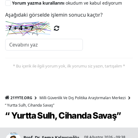
Yorum yazma kurallarını
okudum ve kabul ediyorum
Aşağıdaki görselde işlemin sonucu kaçtır?
* Bu içerik ile ilgili yorum yok, ilk yorumu siz yazın, tartışalım *
21YYTE.ORG
Milli Güvenlik Ve Dış Politika Araştırmaları Merkezi
“ Yurtta Sulh, Cihanda Savaş”
“ Yurtta Sulh, Cihanda Savaş”
Prof. Dr. Sema Kalaycıoğlu
08 Ağustos 2026 - 09:38