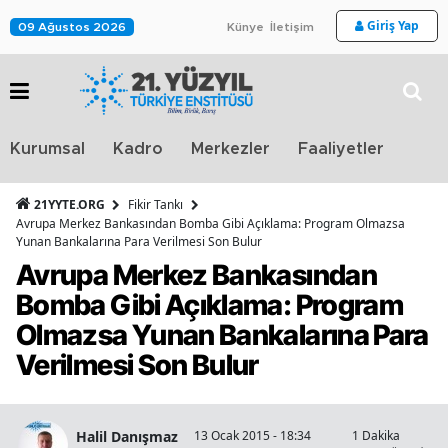
Giriş Yap
09 Ağustos 2026
Künye
İletişim
Stra
Kurumsal
Kadro
Merkezler
Faaliyetler
TV
21YYTE.ORG
Fikir Tankı
Avrupa Merkez Bankasından Bomba Gibi Açıklama: Program Olmazsa
Yunan Bankalarına Para Verilmesi Son Bulur
Avrupa Merkez Bankasından
Bomba Gibi Açıklama: Program
Olmazsa Yunan Bankalarına Para
Verilmesi Son Bulur
Halil Danışmaz
13 Ocak 2015 - 18:34
1 Dakika