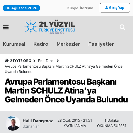
Giriş Yap
06 Ağustos 2026
Künye
İletişim
Stra
Kurumsal
Kadro
Merkezler
Faaliyetler
TV
21YYTE.ORG
Fikir Tankı
Avrupa Parlamentosu Başkanı Martin SCHULZ Atina’ya Gelmeden Önce
Uyarıda Bulundu
Avrupa Parlamentosu Başkanı
Martin SCHULZ Atina’ya
Gelmeden Önce Uyarıda Bulundu
Halil Danışmaz
28 Ocak 2015 - 21:51
1 Dakika
YAYINLANMA
OKUNMA SÜRESİ
Uzmanlar