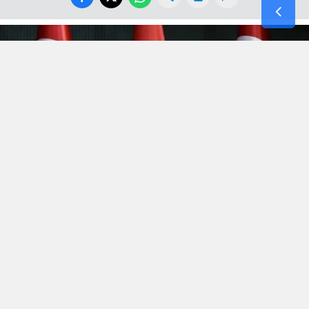
Hürmüz’de kopan
“Efsanevi Öfke(Epic Fury)”
fırtınası,
bölgenin yüksek gerilimli atmosferini terk etmek bilmeyince
Irak’la 3 yıl önce şiddetli imtizaçsızlık nedeniyle mahkemede
biten boşanma bu aybaşında yeni bir anlaşmayla sonuçlandı.