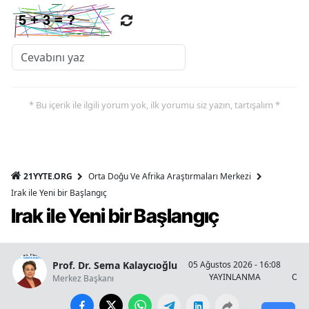
* Bu içerik ile ilgili yorum yok, ilk yorumu siz yazın, tartışalım *
21YYTE.ORG
Orta Doğu Ve Afrika Araştırmaları Merkezi
Irak ile Yeni bir Başlangıç
Irak ile Yeni bir Başlangıç
Prof. Dr. Sema Kalaycıoğlu
05 Ağustos 2026 - 16:08
YAYINLANMA
OKU
Merkez Başkanı