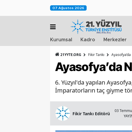
07 Ağustos 2026
Kurumsal
Kadro
Merkezler
21YYTE.ORG
Fikir Tankı
Ayasofya’da 
Ayasofya’da N
6. Yüzyıl'da yapılan Ayasof
İmparatorların taç giyme töre
03 Temmuz
Fikir Tankı Editörü
YAY