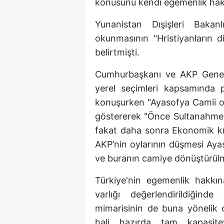
konusunu kendi egemenlik hakk
Yunanistan Dışişleri Bakan
okunmasının "Hristiyanların d
belirtmişti.
Cumhurbaşkanı ve AKP Genel
yerel seçimleri kapsamında p
konuşurken "Ayasofya Camii ol
göstererek "Önce Sultanahmet'
fakat daha sonra Ekonomik kriz
AKP’nin oylarının düşmesi Ayaso
ve buranın camiye dönüştürülme 
Türkiye'nin egemenlik hakkına
varlığı değerlendirildiğind
mimarisinin de buna yönelik 
hali hazırda tam kapasite