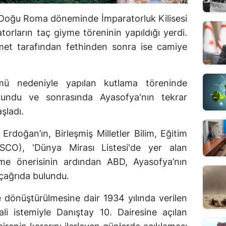
, Doğu Roma döneminde İmparatorluk Kilisesi
torların taç giyme töreninin yapıldığı yerdi.
met tarafından fethinden sonra ise camiye
ümü nedeniyle yapılan kutlama töreninde
kundu ve sonrasında Ayasofya'nın tekrar
şladı.
doğan’ın, Birleşmiş Milletler Bilim, Eğitim
ESCO), 'Dünya Mirası Listesi'de yer alan
me önerisinin ardından ABD, Ayasofya’nın
çağrıda bulundu.
dönüştürülmesine dair 1934 yılında verilen
ali istemiyle Danıştay 10. Dairesine açılan