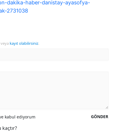
on-dakika-haber-danistay-ayasofya-
cak-2731038
veya
kayıt olabilirsiniz
.
GÖNDER
e kabul ediyorum
 kaçtır?