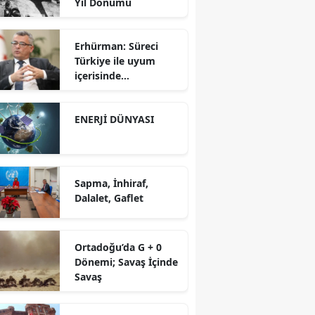
Yıl Dönümü
Erhürman: Süreci
Türkiye ile uyum
içerisinde
yürütüyoruz?!
ENERJİ DÜNYASI
Sapma, İnhiraf,
Dalalet, Gaflet
Ortadoğu’da G + 0
Dönemi; Savaş İçinde
Savaş