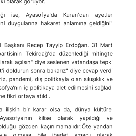
ı olarak görüyor.
lığı ise, Ayasofya'da Kuran'dan ayetler
ini duygularına hakaret anlamına geldiğini"
 Başkanı Recep Tayyip Erdoğan, 31 Mart
artisinin Tekirdağ'da düzenlediği mitingte
arak açılsın" diye seslenen vatandaşa tepki
i doldurun sonra bakarız" diye cevap verdi
, pandemi, dış politkayla olan sıkışıklık ve
fya’nın iç politikaya alet edilmesini sağladı
fikri ortaya atıldı.
 ilişkin bir karar olsa da, dünya kültürel
e Ayasofya’nın kilise olarak yapıldığı ve
olduğu gözden kaçırılmamalıdır.Öte yandan
yle olmasa bile ibadet amaçlı olarak