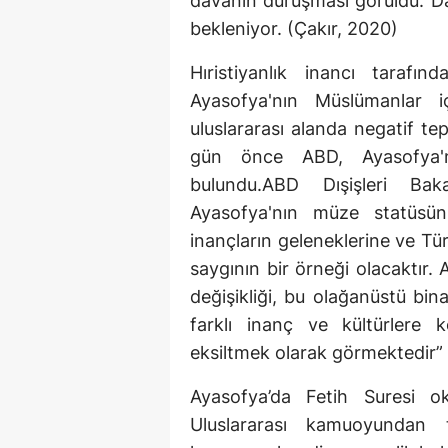
davanın duruşması görüldü. Dai
bekleniyor. (Çakır, 2020)
Hıristiyanlık inancı tarafın
Ayasofya'nın Müslümanlar iç
uluslararası alanda negatif t
gün önce ABD, Ayasofya'n
bulundu.ABD Dışişleri Ba
Ayasofya'nın müze statüsü
inançların geleneklerine ve Tü
saygının bir örneği olacaktır.
değişikliği, bu olağanüstü bin
farklı inanç ve kültürlere k
eksiltmek olarak görmektedir” 
Ayasofya’da Fetih Suresi 
Uluslararası kamuoyundan t