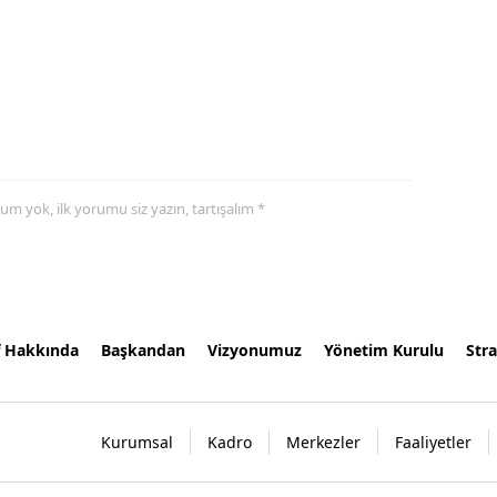
yorum yok, ilk yorumu siz yazın, tartışalım *
f Hakkında
Başkandan
Vizyonumuz
Yönetim Kurulu
Stra
Kurumsal
Kadro
Merkezler
Faaliyetler