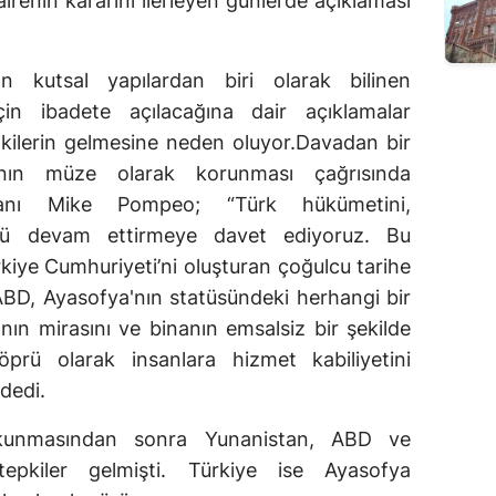
renin kararını ilerleyen günlerde açıklaması
dan kutsal yapılardan biri olarak bilinen
in ibadete açılacağına dair açıklamalar
epkilerin gelmesine neden oluyor.Davadan bir
ın müze olarak korunması çağrısında
kanı Mike Pompeo; “Türk hükümetini,
nü devam ettirmeye davet ediyoruz. Bu
rkiye Cumhuriyeti’ni oluşturan çoğulcu tarihe
 ABD, Ayasofya'nın statüsündeki herhangi bir
anın mirasını ve binanın emsalsiz bir şekilde
öprü olarak insanlara hizmet kabiliyetini
dedi.
okunmasından sonra Yunanistan, ABD ve
epkiler gelmişti. Türkiye ise Ayasofya