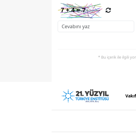
* Bu içerik ile ilgili 
Vakı