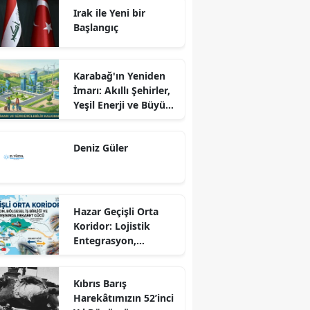
Irak ile Yeni bir
Başlangıç
Karabağ'ın Yeniden
İmarı: Akıllı Şehirler,
Yeşil Enerji ve Büyük
Dönüş Programı
Ekseninde
Deniz Güler
Sürdürülebilir
Kalkınma
Hazar Geçişli Orta
Koridor: Lojistik
Entegrasyon,
Bölgesel İş Birliği ve
Kuzey Koridoru
Kıbrıs Barış
Karşısında Rekabet
Harekâtımızın 52’inci
Gücü