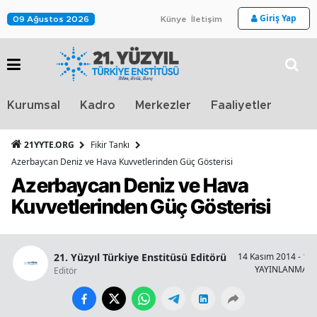
Giriş Yap
09 Ağustos 2026
Künye
İletişim
Stra
Kurumsal
Kadro
Merkezler
Faaliyetler
TV
21YYTE.ORG
Fikir Tankı
Azerbaycan Deniz ve Hava Kuvvetlerinden Güç Gösterisi
Azerbaycan Deniz ve Hava
Kuvvetlerinden Güç Gösterisi
21. Yüzyıl Türkiye Enstitüsü Editörü
14 Kasım 2014 - 13:
YAYINLANMA
Editör