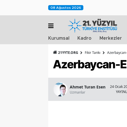
08 Ağustos 2026
Kurumsal
Kadro
Merkezler
21YYTE.ORG
Fikir Tankı
Azerbaycan-
Azerbaycan-Er
Ahmet Turan Esen
24 Ocak 20
YAYIN
Uzmanlar