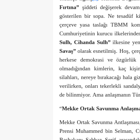
Fırtına”
şiddeti değişerek devam 
gösterilen bir sopa. Ne tesadüf 
çerçeve yasa taslağı TBMM kom
Cumhuriyetinin kurucu ilkelerinde
Sulh, Cihanda Sulh”
ilkesine yen
Savaş”
olarak esnetilmiş. Hoş, çer
herkese demokrasi ve özgürlük g
olmadığından kimlerin, kaç kişi
silahları, nereye bırakacağı hala g
verilirken, onları tekerlekli sanda
de bilinmiyor. Ama anlaşmanın Türkiy
“
Mekke Ortak Savunma Anlaşma
Mekke Ortak Savunma Antlaşması, 
Prensi Muhammed bin Selman, Cu
Başbakanı Şahbaz Şerif arasındak