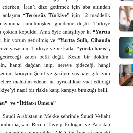
ederken, İran’ı dize getirmek için aba altından
ki anlaşma
“Terörsüz Türkiye”
için 12 maddelik
isyonuna sunulmuşken gündeme düştü. Türkiye
n çoktan kopuldu. Ama öyle anlaşılıyor ki
“Yurtta
i bir yorum getirilmiş ve
“Yurtta Sulh, Cihanda
çeve yasasının Türkiye’ye ne kadar
“yurda barış”,
etireceği zaten belli değil. Kesin bir döküm
nin, hangi
dağdan inip, nereye gideceği, hangi
izemini koruyor. Şehit ve gazilere sus payı gibi zam
lyelere mahkûm edene, ne ayrıcalıklar vaat edildiği
e’yi nasıl bir riskle karşı karşıya bıraktığı belli.
sı”
ve “İltifat-ı Ümera”
Suudi Arabistan'ın Mekke şehrinde Suudi Veliaht
mhurbaşkanı Recep Tayyip Erdoğan ve Pakistan
i toplantıda duyuruldu. ABD ile İran arasındaki