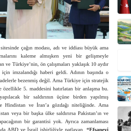
sitesinde çağın modası, adı ve iddiası büyük ama
şmalarını kaleme almışken yeni bir gelişmeyle
tan ve Türkiye’nin, ön çalışmaları yaklaşık 10 aydır
ı için imzalandığı haberi geldi. Adının başında o
 ifadelerle bezenmiş değil. Ama Türkiye için stratejik
zellikle 5. maddesini hatırlatan bir anlaşma bu.
apılacak bir saldırının üçüne birden yapılmış
kle Hindistan ve İran’a gözdağı niteliğinde. Ama
stan veya bir başka ülke saldırırsa Pakistan’ın ve
apacağının bir garantisi yok. Ayrıca zamanlaması
 ABD ve İsrail işbirliğiyle patlayan
“Efsanevi