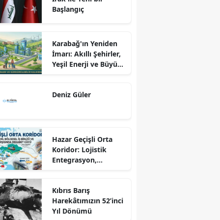
Başlangıç
Karabağ'ın Yeniden
İmarı: Akıllı Şehirler,
Yeşil Enerji ve Büyük
Dönüş Programı
Ekseninde
Deniz Güler
Sürdürülebilir
Kalkınma
Hazar Geçişli Orta
Koridor: Lojistik
Entegrasyon,
Bölgesel İş Birliği ve
Kuzey Koridoru
Kıbrıs Barış
Karşısında Rekabet
Harekâtımızın 52’inci
Gücü
Yıl Dönümü