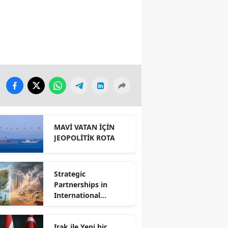
MAVİ VATAN İÇİN
JEOPOLİTİK ROTA
Strategic
Partnerships in
International
Relations: Reality or
Fantasy?
Irak ile Yeni bir