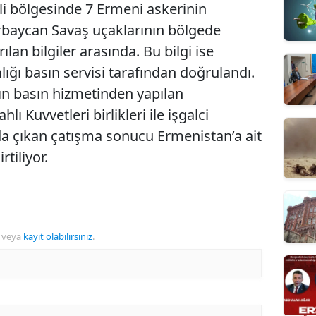
uli bölgesinde 7 Ermeni askerinin
erbaycan Savaş uçaklarının bölgede
ılan bilgiler arasında. Bu bilgi ise
ı basın servisi tarafından doğrulandı.
ın basın hizmetinden yapılan
ı Kuvvetleri birlikleri ile işgalci
nda çıkan çatışma sonucu Ermenistan’a ait
tiliyor.
veya
kayıt olabilirsiniz
.