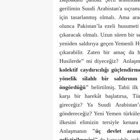
gerilimin Suudi Arabistan'a sıçra
için tasarlanmış olmalı. Ama ar
olunca Pakistan’la ezeli husumet
çıkaracak olmalı. Uzun süren bir se
yeniden saldırıya geçen Yemenli Hu
çıkarabilir. Zaten bir amaç da 
Husilerde” mi diyeceğiz?
Anlaş
kolektif caydırıcılığı güçlendir
yönelik silahlı bir saldırını
öngördüğü"
belirtilmiş. Tabii il
karşı bir harekât başlatırsa, T
gireceğiz? Ya Suudi Arabistan
göndereceğiz? Yeni Yemen türküle
ilkesini elimizin tersiyle kena
Anlaşmanın
"üç devlet arası
geliştirilmesini"
de kapsadığı açık