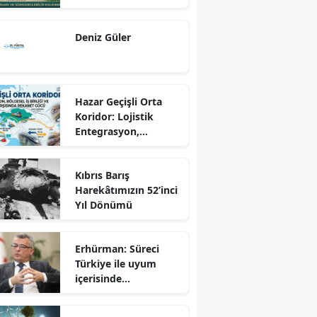
Dönüş Programı
Ekseninde
Deniz Güler
Sürdürülebilir
Kalkınma
Hazar Geçişli Orta
Koridor: Lojistik
Entegrasyon,
Bölgesel İş Birliği ve
Kuzey Koridoru
Kıbrıs Barış
Karşısında Rekabet
Harekâtımızın 52’inci
Gücü
Yıl Dönümü
Erhürman: Süreci
Türkiye ile uyum
içerisinde
yürütüyoruz?!