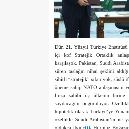
Dün 21. Yüzyıl Türkiye Enstitüsü 
içi kof Stratejik Ortaklık anla
karşılaştık. Pakistan, Suudi Arabis
süren taslağın nihai şeklini aldığ
sihirli “stratejik” sıfatı yok, süslü
öneme sahip NATO anlaşmasını ve ö
İmza sahibi üç ülkenin birine y
sayılacağını öngörülüyor. Özelli
hipotetik olarak Türkiye’ye Yunani
özellikle Suudi Arabistan’ın ne y
oldukça ilginç
.
Hürmüz Boğazında
[1]