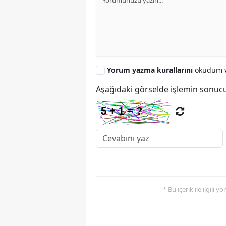
Yorum yazma kurallarını
okudum v
Aşağıdaki görselde işlemin sonucu
* Bu içerik ile ilgili 