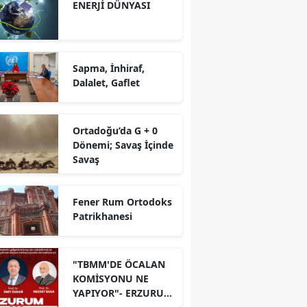
ENERJİ DÜNYASI
Sapma, İnhiraf,
Dalalet, Gaflet
Ortadoğu’da G + 0
Dönemi; Savaş İçinde
Savaş
Fener Rum Ortodoks
Patrikhanesi
"TBMM'DE ÖCALAN
KOMİSYONU NE
YAPIYOR"- ERZURUM