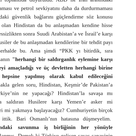
maması ve petrol sevkiyatını daha da durdurmaması
adaki güvenlik bağlarını güçlendirme söz konusu
i olan Hindistan da bu anlaşmadan kendine hisse
ssizlikten sonra Suudi Arabistan’a ve İsrail’e karşı
siler de bu anlaşmadan kendilerine bir tehdit payı
herhalde bu. Ama şimdi “PKK yı bitirdik, sıra
manın
"herhangi bir saldırganlık eylemine karşı
meyi amaçladığı ve üç devletten herhangi birine
n hepsine yapılmış olarak kabul edileceğini
k akla gelen soru, Hindistan, Keşmir’de Pakistan’a
ürkiye’nin ne yapacağı? Hindistan’la savaşa mı
’a saldıran Husilere karşı Yemen’e asker mi
ri mi yakmaya başlayacağız? Cumhuriyetin birçok
ra ittik. Bari Osmanlı’nın hatasına düşmeyelim.
ndaki savunma iş birliğinin her yönüyle
lanmış. Demek ki Türkiye gelişen savaş sanayinin