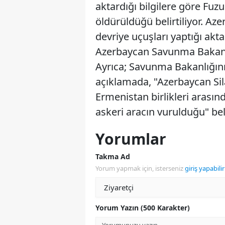
aktardığı bilgilere göre Fuz
öldürüldüğü belirtiliyor. Az
devriye uçuşları yaptığı aktar
Azerbaycan Savunma Bakanlığ
Ayrıca; Savunma Bakanlığın
açıklamada, "Azerbaycan Silahl
Ermenistan birlikleri arası
askeri aracın vurulduğu" belir
Yorumlar
Takma Ad
Yorum yapmak için, isterseniz
giriş yapabilir
Yorum Yazın (500 Karakter)