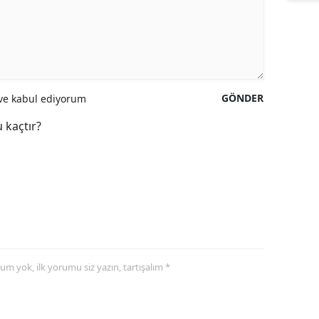
GÖNDER
e kabul ediyorum
 kaçtır?
yorum yok, ilk yorumu siz yazın, tartışalım *