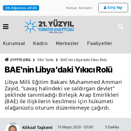
Giriş Yap
06 Ağustos 2026
Künye
İletişim
Stra
Kurumsal
Kadro
Merkezler
Faaliyetler
TV
21YYTE.ORG
Fikir Tankı
BAE'nin Libya'daki Yıkıcı Rolü
BAE'nin Libya'daki Yıkıcı Rolü
Libya Milli Eğitim Bakanı Muhammed Ammari
Zayid, "savaş halindeki ve saldırgan devlet"
şeklinde tanımladığı Birleşik Arap Emirlikleri
(BAE) ile ilişkilerin kesilmesi için hükümeti
olağanüstü oturum düzenlemeye çağırdı.
Köksal Taşkent
19 Mayıs 2020 - 05:00
3 Dakika