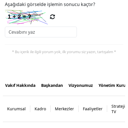
Aşağıdaki görselde işlemin sonucu kaçtır?
* Bu içerik ile ilgili yorum yok, ilk yorumu siz yazın, tartışalım *
Vakıf Hakkında
Başkandan
Vizyonumuz
Yönetim Kurul
Strateji
Kurumsal
Kadro
Merkezler
Faaliyetler
TV