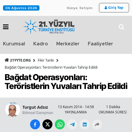
Giriş Yap
06 Ağustos 2026
Künye
İletişim
Stra
Kurumsal
Kadro
Merkezler
Faaliyetler
TV
21YYTE.ORG
Fikir Tankı
Bağdat Operasyonları: Teröristlerin Yuvaları Tahrip Edildi
Bağdat Operasyonları:
Teröristlerin Yuvaları Tahrip Edildi
Turgut Adsız
13 Kasım 2014 - 14:58
1 Dakika
YAYINLANMA
OKUNMA SÜRESİ
Bilimsel Danışman