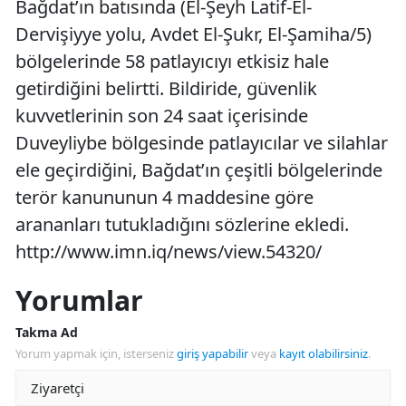
Bağdat’ın batısında (El-Şeyh Latif-El-
Dervişiyye yolu, Avdet El-Şukr, El-Şamiha/5)
bölgelerinde 58 patlayıcıyı etkisiz hale
getirdiğini belirtti. Bildiride, güvenlik
kuvvetlerinin son 24 saat içerisinde
Duveyliybe bölgesinde patlayıcılar ve silahlar
ele geçirdiğini, Bağdat’ın çeşitli bölgelerinde
terör kanununun 4 maddesine göre
arananları tutukladığını sözlerine ekledi.
http://www.imn.iq/news/view.54320/
Yorumlar
Takma Ad
Yorum yapmak için, isterseniz
giriş yapabilir
veya
kayıt olabilirsiniz
.