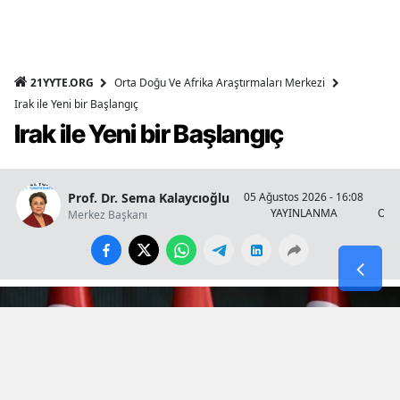
21YYTE.ORG
Orta Doğu Ve Afrika Araştırmaları Merkezi
Irak ile Yeni bir Başlangıç
Irak ile Yeni bir Başlangıç
Prof. Dr. Sema Kalaycıoğlu
05 Ağustos 2026 - 16:08
YAYINLANMA
OKU
Merkez Başkanı