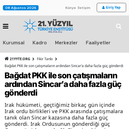
Giriş Yap
08 Ağustos 2026
Künye
İletişim
Stra
Kurumsal
Kadro
Merkezler
Faaliyetler
TV
21YYTE.ORG
Fikir Tankı
Bağdat PKK ile son çatışmaların ardından Sincar’a daha fazla güç gönderdi
Bağdat PKK ile son çatışmaların
ardından Sincar’a daha fazla güç
gönderdi
Irak hükümeti, geçtiğimiz birkaç gün içinde
Irak ordu birlikleri ve PKK arasında çatışmalara
tanık olan Sincar kazasına daha fazla güç
gönderdi. Irak Ordusunun gönderdiği güç