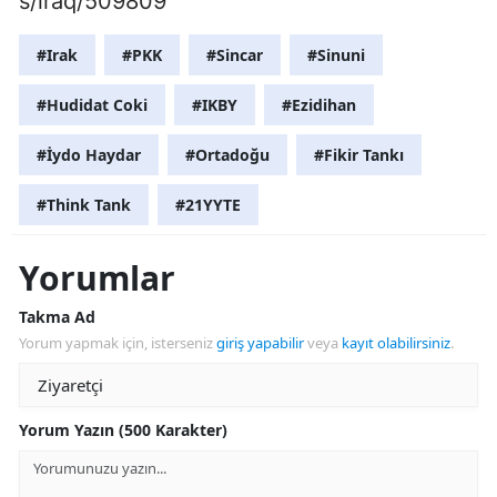
s/iraq/509809
#Irak
#PKK
#Sincar
#Sinuni
#Hudidat Coki
#IKBY
#Ezidihan
#İydo Haydar
#Ortadoğu
#Fikir Tankı
#Think Tank
#21YYTE
Yorumlar
Takma Ad
Yorum yapmak için, isterseniz
giriş yapabilir
veya
kayıt olabilirsiniz
.
Yorum Yazın (500 Karakter)