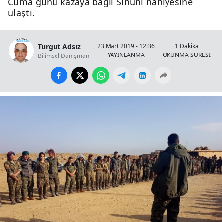
Cuma günü kazaya bağlı Sinuni nahiyesine
ulaştı.
Turgut Adsız
23 Mart 2019 - 12:36
1 Dakika
YAYINLANMA
OKUNMA SÜRESİ
Bilimsel Danışman