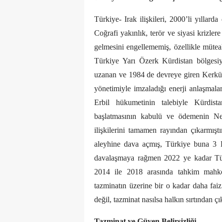
Türkiye- Irak ilişkileri, 2000’li yıllar
Coğrafi yakınlık, terör ve siyasi krizler
gelmesini engellememiş, özellikle müteah
Türkiye Yarı Özerk Kürdistan bölgesiyl
uzanan ve 1984 de devreye giren Kerkük
yönetimiyle imzaladığı enerji anlaşmalar
Erbil hükumetinin talebiyle Kürdist
başlatmasının kabulü ve ödemenin Ne
ilişkilerini tamamen rayından çıkarmıştır
aleyhine dava açmış, Türkiye buna 3 Ey
davalaşmaya rağmen 2022 ye kadar Tür
2014 ile 2018 arasında tahkim mahke
tazminatın üzerine bir o kadar daha fa
değil, tazminat nasılsa halkın sırtından 
Tazminat ve Güven Belirsizliği