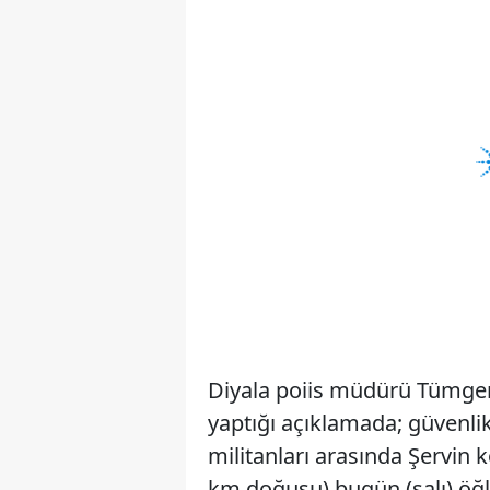
Diyala poiis müdürü Tümgen
yaptığı açıklamada; güvenlik
militanları arasında Şervin
km.doğusu) bugün (salı) öğle