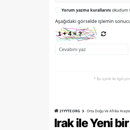
Yorum yazma kurallarını
okudum v
Aşağıdaki görselde işlemin sonucu
* Bu içerik ile ilgili 
21YYTE.ORG
Orta Doğu Ve Afrika Araşt
Irak ile Yeni b