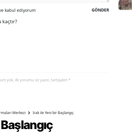
GÖNDER
e kabul ediyorum
 kaçtır?
yorum yok, ilk yorumu siz yazın, tartışalım *
ırmaları Merkezi
Irak ile Yeni bir Başlangıç
ir Başlangıç