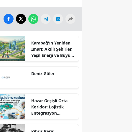
Karabağ'ın Yeniden
İmarı: Akıllı Şehirler,
Yeşil Enerji ve Büyük
Dönüş Programı
Ekseninde
Deniz Güler
Sürdürülebilir
Kalkınma
Hazar Geçişli Orta
Koridor: Lojistik
Entegrasyon,
Bölgesel İş Birliği ve
Kuzey Koridoru
Kıbrıs Barış
Karşısında Rekabet