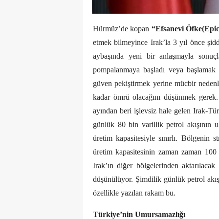
Hürmüz’de kopan
“Efsanevi Öfke(Epi
etmek bilmeyince Irak’la 3 yıl önce şi
aybaşında yeni bir anlaşmayla sonuçl
pompalanmaya başladı veya başlamak ü
güven pekiştirmek yerine mücbir nedenle 
kadar ömrü olacağını düşünmek gerek. 
ayından beri işlevsiz hale gelen Irak-Tü
günlük 80 bin varillik petrol akışının 
üretim kapasitesiyle sınırlı. Bölgenin s
üretim kapasitesinin zaman zaman 100 b
Irak’ın diğer bölgelerinden aktarılacak 
düşünülüyor. Şimdilik günlük petrol akış
özellikle yazılan rakam bu.
Türkiye’nin Umursamazlığı