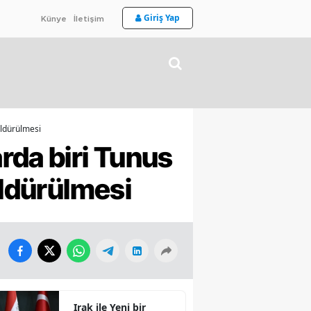
Giriş Yap
Künye
İletişim
öldürülmesi
rda biri Tunus
öldürülmesi
Irak ile Yeni bir