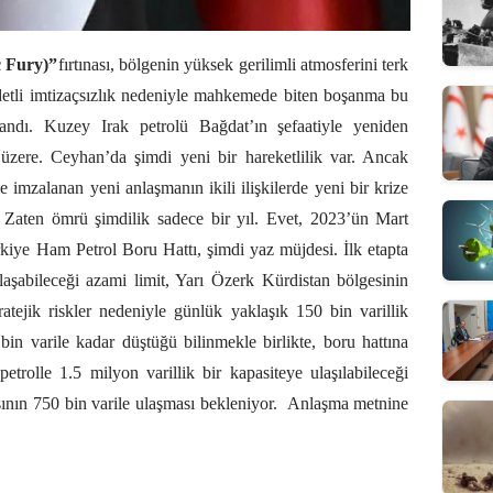
c Fury)”
fırtınası, bölgenin yüksek gerilimli atmosferini terk
ddetli imtizaçsızlık nedeniyle mahkemede biten boşanma bu
andı. Kuzey Irak petrolü Bağdat’ın şefaatiyle yeniden
zere. Ceyhan’da şimdi yeni bir hareketlilik var. Ancak
imzalanan yeni anlaşmanın ikili ilişkilerde yeni bir krize
Zaten ömrü şimdilik sadece bir yıl. Evet, 2023’ün Mart
rkiye Ham Petrol Boru Hattı, şimdi yaz müjdesi. İlk etapta
ulaşabileceği azami limit, Yarı Özerk Kürdistan bölgesinin
tratejik riskler nedeniyle günlük yaklaşık 150 bin varillik
in varile kadar düştüğü bilinmekle birlikte, boru hattına
petrolle 1.5 milyon varillik bir kapasiteye ulaşılabileceği
ının 750 bin varile ulaşması bekleniyor.
Anlaşma metnine