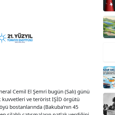
eral Cemil El Şemri bugün (Salı) günü
 kuvvetleri ve terörist IŞİD örgütü
 köyü bostanlarında (Bakuba’nın 45
n silahlı çatışmaların patlak verdiğini,