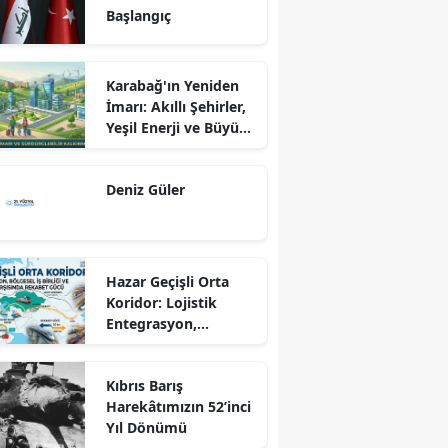
Başlangıç
Karabağ'ın Yeniden
İmarı: Akıllı Şehirler,
Yeşil Enerji ve Büyük
Dönüş Programı
Ekseninde
Deniz Güler
Sürdürülebilir
Kalkınma
Hazar Geçişli Orta
Koridor: Lojistik
Entegrasyon,
Bölgesel İş Birliği ve
Kuzey Koridoru
Kıbrıs Barış
Karşısında Rekabet
Harekâtımızın 52’inci
Gücü
Yıl Dönümü