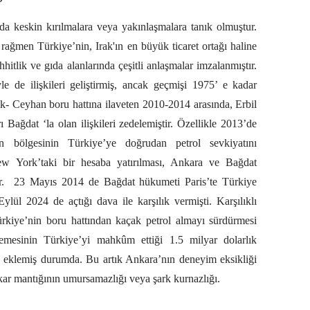
da da keskin kırılmalara veya yakınlaşmalara tanık olmuştur.
e rağmen Türkiye’nin, Irak'ın en büyük ticaret ortağı haline
hitlik ve gıda alanlarında çeşitli anlaşmalar imzalanmıştır.
e de ilişkileri geliştirmiş, ancak geçmişi 1975’ e kadar
- Ceyhan boru hattına ilaveten 2010-2014 arasında, Erbil
ı Bağdat ‘la olan ilişkileri zedelemiştir. Özellikle 2013’de
an bölgesinin Türkiye’ye doğrudan petrol sevkiyatını
w York’taki bir hesaba yatırılması, Ankara ve Bağdat
.
23 Mayıs 2014 de Bağdat hükumeti Paris’te Türkiye
lül 2024 de açtığı dava ile karşılık vermişti. Karşılıklı
kiye’nin boru hattından kaçak petrol almayı sürdürmesi
mesinin Türkiye’yi mahkûm ettiği 1.5 milyar dolarlık
iz eklemiş durumda. Bu artık Ankara’nın deneyim eksikliği
çıkar mantığının umursamazlığı veya şark kurnazlığı.