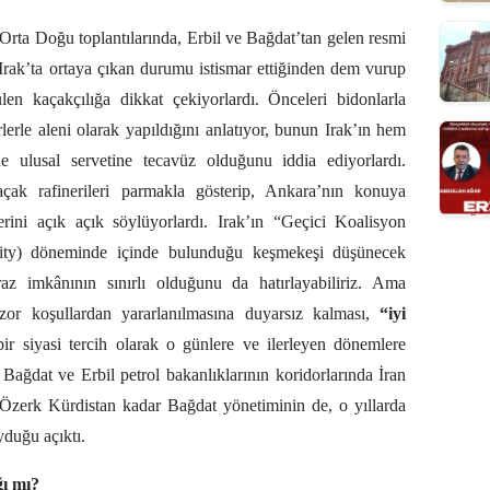
 Orta Doğu toplantılarında, Erbil ve Bağdat’tan gelen resmi
 Irak’ta ortaya çıkan durumu istismar ettiğinden dem vurup
ülen kaçakçılığa dikkat çekiyorlardı. Önceleri bidonlarla
lerle aleni olarak yapıldığını anlatıyor, bunun Irak’ın hem
e ulusal servetine tecavüz olduğunu iddia ediyorlardı.
açak rafinerileri parmakla gösterip, Ankara’nın konuya
erini açık açık söylüyorlardı. Irak’ın “Geçici Koalisyon
hority) döneminde içinde bulunduğu keşmekeşi düşünecek
raz imkânının sınırlı olduğunu da hatırlayabiliriz. Ama
zor koşullardan yararlanılmasına duyarsız kalması,
“iyi
bir siyasi tercih olarak o günlere ve ilerleyen dönemlere
Bağdat ve Erbil petrol bakanlıklarının koridorlarında İran
 Özerk Kürdistan kadar Bağdat yönetiminin de, o yıllarda
yduğu açıktı.
ğı mı?