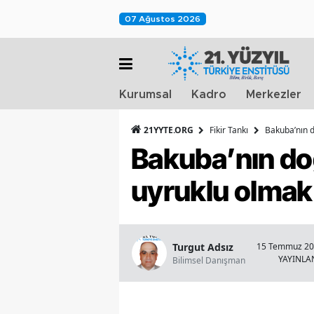
07 Ağustos 2026
Kurumsal
Kadro
Merkezler
21YYTE.ORG
Fikir Tankı
Bakuba’nın d
Bakuba’nın doğ
uyruklu olmak 
Turgut Adsız
15 Temmuz 201
YAYINL
Bilimsel Danışman