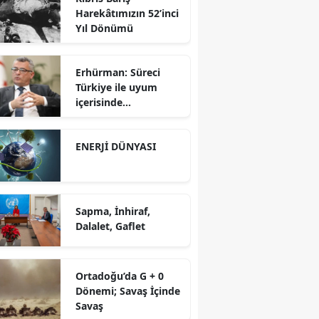
Harekâtımızın 52’inci
Gücü
Yıl Dönümü
Erhürman: Süreci
Türkiye ile uyum
içerisinde
yürütüyoruz?!
ENERJİ DÜNYASI
Sapma, İnhiraf,
Dalalet, Gaflet
Ortadoğu’da G + 0
Dönemi; Savaş İçinde
Savaş