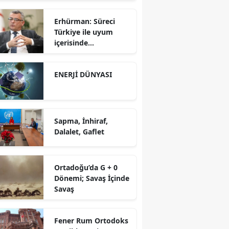
Erhürman: Süreci
Türkiye ile uyum
içerisinde
yürütüyoruz?!
ENERJİ DÜNYASI
Sapma, İnhiraf,
Dalalet, Gaflet
Ortadoğu’da G + 0
Dönemi; Savaş İçinde
Savaş
Fener Rum Ortodoks