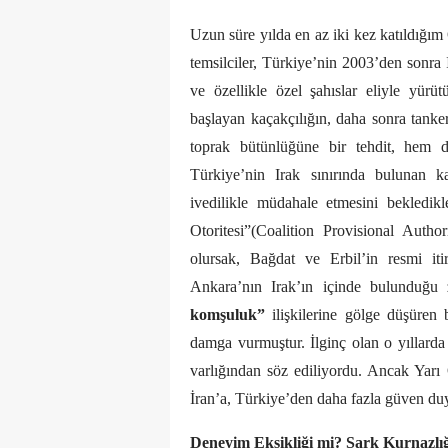
Uzun süre yılda en az iki kez katıldığım
temsilciler, Türkiye’nin 2003’den sonra
ve özellikle özel şahıslar eliyle yürüt
başlayan kaçakçılığın, daha sonra tanker
toprak bütünlüğüne bir tehdit, hem d
Türkiye’nin Irak sınırında bulunan k
ivedilikle müdahale etmesini bekledikl
Otoritesi”(Coalition Provisional Aut
olursak, Bağdat ve Erbil’in resmi iti
Ankara’nın Irak’ın içinde bulunduğu 
komşuluk”
ilişkilerine gölge düşüren 
damga vurmuştur. İlginç olan o yıllarda 
varlığından söz ediliyordu. Ancak Yarı
İran’a, Türkiye’den daha fazla güven du
Deneyim Eksikliği mi? Şark Kurnazlı