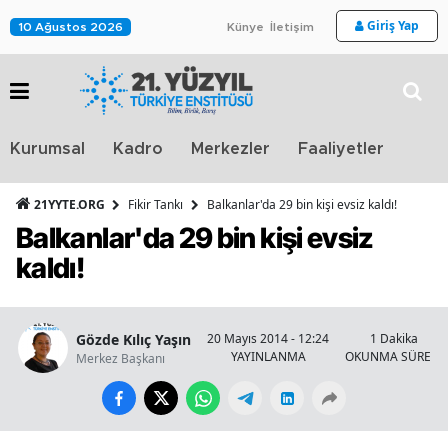
Giriş Yap
10 Ağustos 2026
Künye
İletişim
Stra
Kurumsal
Kadro
Merkezler
Faaliyetler
TV
21YYTE.ORG
Fikir Tankı
Balkanlar'da 29 bin kişi evsiz kaldı!
Balkanlar'da 29 bin kişi evsiz
kaldı!
Gözde Kılıç Yaşın
20 Mayıs 2014 - 12:24
1 Dakika
YAYINLANMA
OKUNMA SÜRESİ
Merkez Başkanı