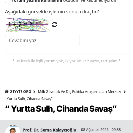
Yorum yazma kurallarını
okudum ve kabul ediyorum
Aşağıdaki görselde işlemin sonucu kaçtır?
* Bu içerik ile ilgili yorum yok, ilk yorumu siz yazın, tartışalım *
21YYTE.ORG
Milli Güvenlik Ve Dış Politika Araştırmaları Merkezi
“ Yurtta Sulh, Cihanda Savaş”
“ Yurtta Sulh, Cihanda Savaş”
Prof. Dr. Sema Kalaycıoğlu
08 Ağustos 2026 - 09:38