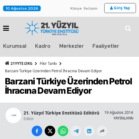
Giriş Yap
10 Ağustos 2026
Künye
İletişim
Stra
Kurumsal
Kadro
Merkezler
Faaliyetler
TV
21YYTE.ORG
Fikir Tankı
Barzani Türkiye Üzerinden Petrol İhracına Devam Ediyor
Barzani Türkiye Üzerinden Petrol
İhracına Devam Ediyor
21. Yüzyıl Türkiye Enstitüsü Editörü
19 Ağustos 2014 - 0
YAYINLANMA
Editör