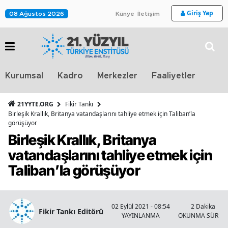
Giriş Yap
08 Ağustos 2026
Künye
İletişim
Stra
Kurumsal
Kadro
Merkezler
Faaliyetler
TV
21YYTE.ORG
Fikir Tankı
Birleşik Krallık, Britanya vatandaşlarını tahliye etmek için Taliban’la
görüşüyor
Birleşik Krallık, Britanya
vatandaşlarını tahliye etmek için
Taliban’la görüşüyor
02 Eylül 2021 - 08:54
2 Dakika
Fikir Tankı Editörü
YAYINLANMA
OKUNMA SÜRESİ