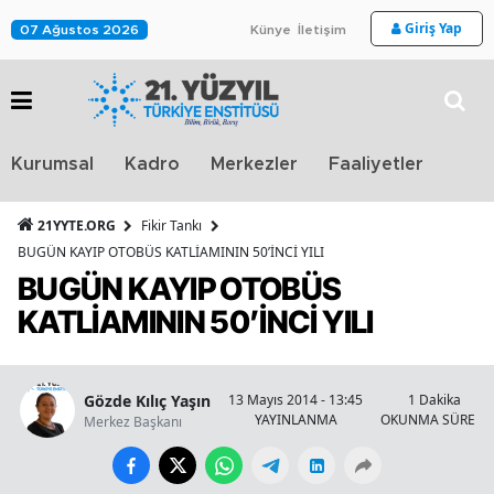
Giriş Yap
07 Ağustos 2026
Künye
İletişim
Stra
Kurumsal
Kadro
Merkezler
Faaliyetler
TV
21YYTE.ORG
Fikir Tankı
BUGÜN KAYIP OTOBÜS KATLİAMININ 50’İNCİ YILI
BUGÜN KAYIP OTOBÜS
KATLİAMININ 50’İNCİ YILI
Gözde Kılıç Yaşın
13 Mayıs 2014 - 13:45
1 Dakika
YAYINLANMA
OKUNMA SÜRESİ
Merkez Başkanı