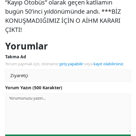
“Kayıp Otobüs” olarak geçen katliamın
bugün 50’inci yıldönümünde andı. ***BİZ
KONUŞMADIĞIMIZ İÇİN O AİHM KARARI
ÇIKTI!
Yorumlar
Takma Ad
Yorum yapmak için, isterseniz
giriş yapabilir
veya
kayıt olabilirsiniz
.
Yorum Yazın (500 Karakter)