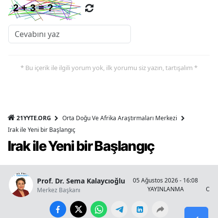
* Bu içerik ile ilgili yorum yok, ilk yorumu siz yazın, tartışalım *
21YYTE.ORG
Orta Doğu Ve Afrika Araştırmaları Merkezi
Irak ile Yeni bir Başlangıç
Irak ile Yeni bir Başlangıç
Prof. Dr. Sema Kalaycıoğlu
05 Ağustos 2026 - 16:08
YAYINLANMA
OKU
Merkez Başkanı