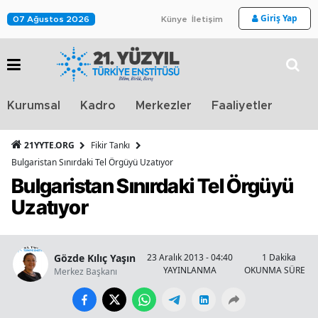
Giriş Yap
07 Ağustos 2026
Künye
İletişim
Stra
Kurumsal
Kadro
Merkezler
Faaliyetler
TV
21YYTE.ORG
Fikir Tankı
Bulgaristan Sınırdaki Tel Örgüyü Uzatıyor
Bulgaristan Sınırdaki Tel Örgüyü
Uzatıyor
Gözde Kılıç Yaşın
23 Aralık 2013 - 04:40
1 Dakika
YAYINLANMA
OKUNMA SÜRESİ
Merkez Başkanı