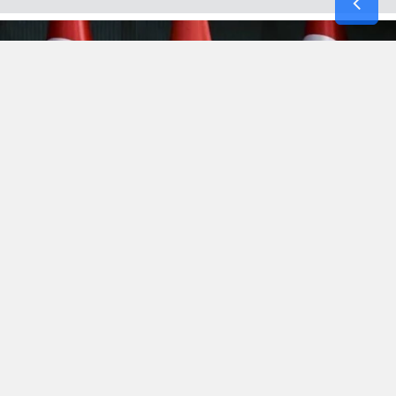
Hürmüz’de kopan
“Efsanevi Öfke(Epic Fury)”
fırtınası,
bölgenin yüksek gerilimli atmosferini terk etmek bilmeyince
Irak’la 3 yıl önce şiddetli imtizaçsızlık nedeniyle mahkemede
biten boşanma bu aybaşında yeni bir anlaşmayla sonuçlandı.