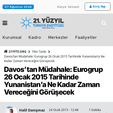
Giriş Yap
07 Ağustos 2026
Künye
İletişim
Stra
Kurumsal
Kadro
Merkezler
Faaliyetler
TV
21YYTE.ORG
Fikir Tankı
Davos’tan Müdahale: Eurogrup 26 Ocak 2015 Tarihinde Yunanistan’a Ne
Kadar Zaman Vereceğini Görüşecek
Davos’tan Müdahale: Eurogrup
26 Ocak 2015 Tarihinde
Yunanistan’a Ne Kadar Zaman
Vereceğini Görüşecek
Halil Danışmaz
24 Ocak 2015 - 12:48
1 Dakika