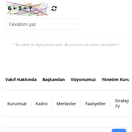
* Bu içerik ile ilgili yorum yok, ilk yorumu siz yazın, tartışalım *
Vakıf Hakkında
Başkandan
Vizyonumuz
Yönetim Kurul
Strateji
Kurumsal
Kadro
Merkezler
Faaliyetler
TV