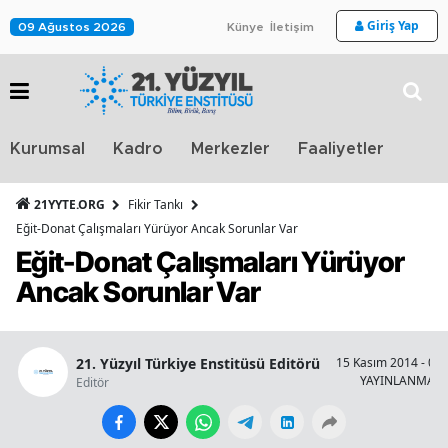
Giriş Yap
09 Ağustos 2026
Künye
İletişim
Stra
Kurumsal
Kadro
Merkezler
Faaliyetler
TV
21YYTE.ORG
Fikir Tankı
Eğit-Donat Çalışmaları Yürüyor Ancak Sorunlar Var
Eğit-Donat Çalışmaları Yürüyor
Ancak Sorunlar Var
21. Yüzyıl Türkiye Enstitüsü Editörü
15 Kasım 2014 - 06:
YAYINLANMA
Editör