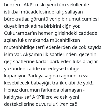
benzeri.. AKP’li eski yeni tüm vekiller ile
istikbal mücadelesinde kılıç sallayan
bürokratlar, görüntü verip bir umut cümlesi
duyabilmek adına birbirini çiğniyor.
Çukurambar’ın hemen girişindeki caddede
açılan lüks mekanda mücahitlikten
müteahhitliğe terfi edenlerden de çok sayıda
isim var. Akşamın ilk saatlerinden, gecenin
geç saatlerine kadar park eden lüks araçlar
yüzünden cadde neredeyse trafiğe
kapanıyor. Park yasağına rağmen, ceza
kesebilecek babayiğit trafik ekibi de yok!..
Henüz durumun farkında olamayan -
kaldıysa- saf AKP’lilere ve eski-yeni
destekçilerine duyurulur!..Yeniçağ