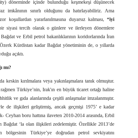
hority) döneminde içinde bulunduğu keşmekeşi düşünecek
raz imkânının sınırlı olduğunu da hatırlayabiliriz. Ama
zor koşullardan yararlanılmasına duyarsız kalması,
“iyi
bir siyasi tercih olarak o günlere ve ilerleyen dönemlere
Bağdat ve Erbil petrol bakanlıklarının koridorlarında İran
 Özerk Kürdistan kadar Bağdat yönetiminin de, o yıllarda
yduğu açıktı.
ğı mı?
da da keskin kırılmalara veya yakınlaşmalara tanık olmuştur.
e rağmen Türkiye’nin, Irak'ın en büyük ticaret ortağı haline
hitlik ve gıda alanlarında çeşitli anlaşmalar imzalanmıştır.
e de ilişkileri geliştirmiş, ancak geçmişi 1975’ e kadar
- Ceyhan boru hattına ilaveten 2010-2014 arasında, Erbil
ı Bağdat ‘la olan ilişkileri zedelemiştir. Özellikle 2013’de
an bölgesinin Türkiye’ye doğrudan petrol sevkiyatını