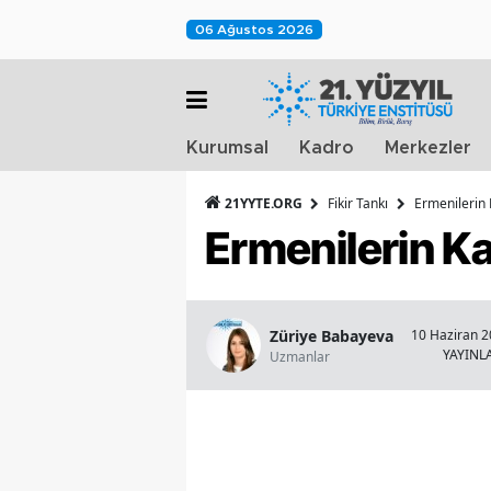
06 Ağustos 2026
Kurumsal
Kadro
Merkezler
21YYTE.ORG
Fikir Tankı
Ermenilerin
Ermenilerin K
Züriye Babayeva
10 Haziran 2
YAYIN
Uzmanlar