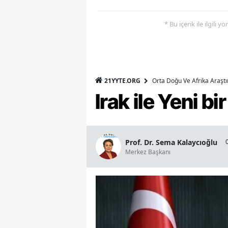
* Bu içerik ile ilgili 
21YYTE.ORG
Orta Doğu Ve Afrika Araşt
Irak ile Yeni b
Prof. Dr. Sema Kalaycıoğlu
Merkez Başkanı