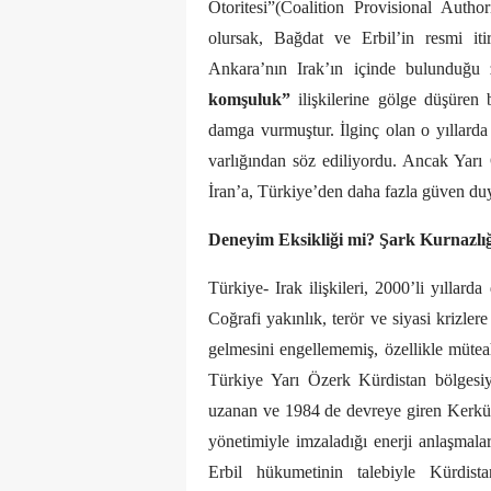
Otoritesi”(Coalition Provisional Aut
olursak, Bağdat ve Erbil’in resmi iti
Ankara’nın Irak’ın içinde bulunduğu 
komşuluk”
ilişkilerine gölge düşüren 
damga vurmuştur. İlginç olan o yıllarda 
varlığından söz ediliyordu. Ancak Yarı
İran’a, Türkiye’den daha fazla güven du
Deneyim Eksikliği mi? Şark Kurnazlı
Türkiye- Irak ilişkileri, 2000’li yıllar
Coğrafi yakınlık, terör ve siyasi krizler
gelmesini engellememiş, özellikle müteah
Türkiye Yarı Özerk Kürdistan bölgesiyl
uzanan ve 1984 de devreye giren Kerkük
yönetimiyle imzaladığı enerji anlaşmalar
Erbil hükumetinin talebiyle Kürdist