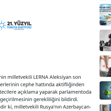
nin milletvekili LERNA Aleksiyan son
lerinin cephe hattında aktifliğinden
azetecilere açıklama yaparak parlamentoda
eçirilmesinin gerekliliğini bildirdi.
r ki, milletvekili Rusya'nın Azerbaycan-