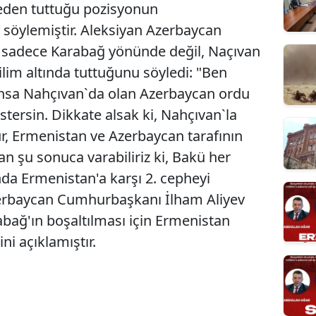
den tuttuğu pozisyonun
söylemiştir. Aleksiyan Azerbaycan
sadece Karabağ yönünde değil, Naçıvan
lim altında tuttuğunu söyledi: "Ben
nsa Nahçıvan`da olan Azerbaycan ordu
göstersin. Dikkate alsak ki, Nahçıvan`la
tur, Ermenistan ve Azerbaycan tarafının
n şu sonuca varabiliriz ki, Bakü her
da Ermenistan'a karşı 2. cepheyi
 Azerbaycan Cumhurbaşkanı İlham Aliyev
bağ'ın boşaltılması için Ermenistan
ni açıklamıştır.