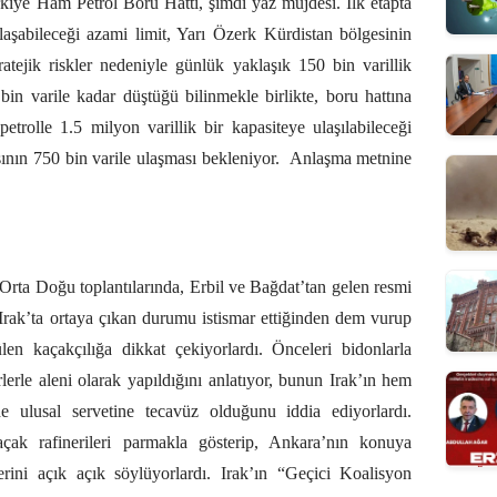
rkiye Ham Petrol Boru Hattı, şimdi yaz müjdesi. İlk etapta
ulaşabileceği azami limit, Yarı Özerk Kürdistan bölgesinin
tratejik riskler nedeniyle günlük yaklaşık 150 bin varillik
in varile kadar düştüğü bilinmekle birlikte, boru hattına
petrolle 1.5 milyon varillik bir kapasiteye ulaşılabileceği
ının 750 bin varile ulaşması bekleniyor.
Anlaşma metnine
 Orta Doğu toplantılarında, Erbil ve Bağdat’tan gelen resmi
 Irak’ta ortaya çıkan durumu istismar ettiğinden dem vurup
ülen kaçakçılığa dikkat çekiyorlardı. Önceleri bidonlarla
lerle aleni olarak yapıldığını anlatıyor, bunun Irak’ın hem
e ulusal servetine tecavüz olduğunu iddia ediyorlardı.
açak rafinerileri parmakla gösterip, Ankara’nın konuya
erini açık açık söylüyorlardı. Irak’ın “Geçici Koalisyon