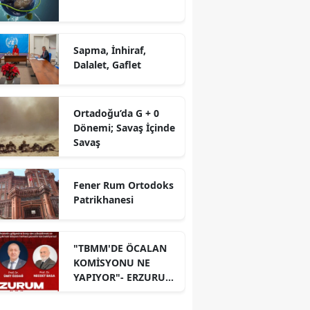
Sapma, İnhiraf,
Dalalet, Gaflet
Ortadoğu’da G + 0
Dönemi; Savaş İçinde
Savaş
Fener Rum Ortodoks
Patrikhanesi
"TBMM'DE ÖCALAN
KOMİSYONU NE
YAPIYOR"- ERZURUM
PANELİ