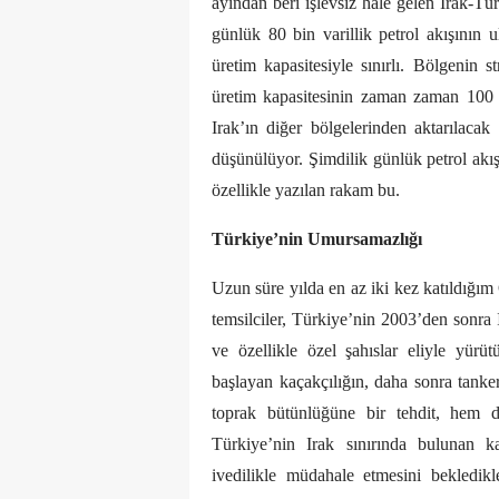
ayından beri işlevsiz hale gelen Irak-Tü
günlük 80 bin varillik petrol akışının 
üretim kapasitesiyle sınırlı. Bölgenin s
üretim kapasitesinin zaman zaman 100 b
Irak’ın diğer bölgelerinden aktarılacak 
düşünülüyor. Şimdilik günlük petrol akış
özellikle yazılan rakam bu.
Türkiye’nin Umursamazlığı
Uzun süre yılda en az iki kez katıldığım
temsilciler, Türkiye’nin 2003’den sonra
ve özellikle özel şahıslar eliyle yürüt
başlayan kaçakçılığın, daha sonra tanker
toprak bütünlüğüne bir tehdit, hem d
Türkiye’nin Irak sınırında bulunan k
ivedilikle müdahale etmesini bekledikl