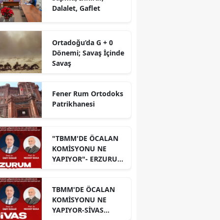
Dalalet, Gaflet
Ortadoğu’da G + 0
Dönemi; Savaş İçinde
Savaş
Fener Rum Ortodoks
Patrikhanesi
"TBMM'DE ÖCALAN
KOMİSYONU NE
YAPIYOR"- ERZURUM
PANELİ
TBMM'DE ÖCALAN
KOMİSYONU NE
YAPIYOR-SİVAS