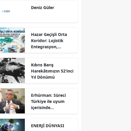
Ekseninde
Deniz Güler
Sürdürülebilir
Kalkınma
Hazar Geçişli Orta
Koridor: Lojistik
Entegrasyon,
Bölgesel İş Birliği ve
Kuzey Koridoru
Kıbrıs Barış
Karşısında Rekabet
Harekâtımızın 52’inci
Gücü
Yıl Dönümü
Erhürman: Süreci
Türkiye ile uyum
içerisinde
yürütüyoruz?!
ENERJİ DÜNYASI