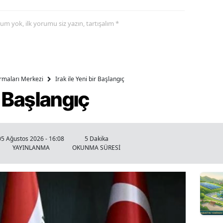
yorum yok, ilk yorumu siz yazın, tartışalım *
ırmaları Merkezi
Irak ile Yeni bir Başlangıç
ir Başlangıç
05 Ağustos 2026 - 16:08
5 Dakika
YAYINLANMA
OKUNMA SÜRESİ