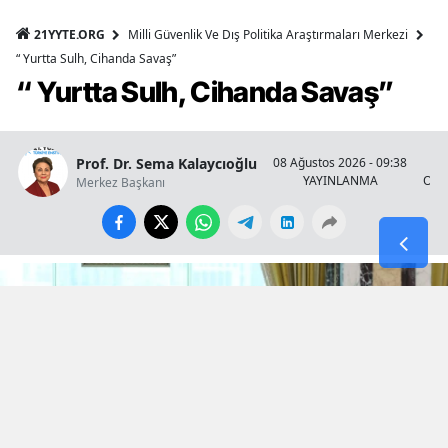
21YYTE.ORG
Milli Güvenlik Ve Dış Politika Araştırmaları Merkezi
“ Yurtta Sulh, Cihanda Savaş”
“ Yurtta Sulh, Cihanda Savaş”
Prof. Dr. Sema Kalaycıoğlu
08 Ağustos 2026 - 09:38
YAYINLANMA
OKU
Merkez Başkanı