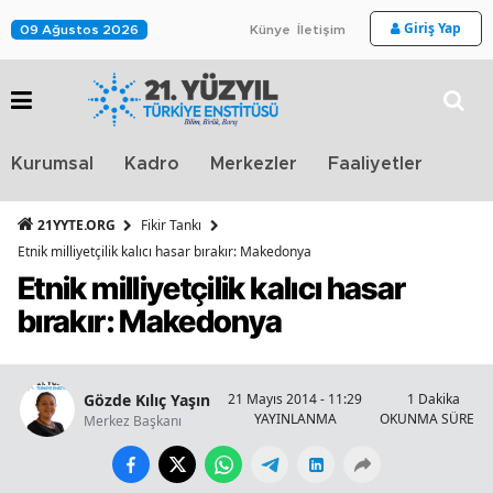
Giriş Yap
09 Ağustos 2026
Künye
İletişim
Stra
Kurumsal
Kadro
Merkezler
Faaliyetler
TV
21YYTE.ORG
Fikir Tankı
Etnik milliyetçilik kalıcı hasar bırakır: Makedonya
Etnik milliyetçilik kalıcı hasar
bırakır: Makedonya
Gözde Kılıç Yaşın
21 Mayıs 2014 - 11:29
1 Dakika
YAYINLANMA
OKUNMA SÜRESİ
Merkez Başkanı