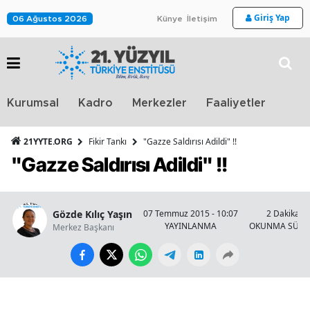
Giriş Yap
06 Ağustos 2026
Künye
İletişim
Stra
Kurumsal
Kadro
Merkezler
Faaliyetler
TV
21YYTE.ORG
Fikir Tankı
"Gazze Saldırısı Adildi" !!
"Gazze Saldırısı Adildi" !!
Gözde Kılıç Yaşın
07 Temmuz 2015 - 10:07
2 Dakika
YAYINLANMA
OKUNMA SÜRE
Merkez Başkanı