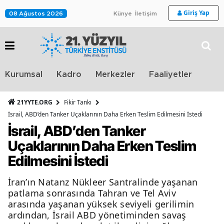
Giriş Yap
08 Ağustos 2026
Künye
İletişim
Stra
Kurumsal
Kadro
Merkezler
Faaliyetler
TV
21YYTE.ORG
Fikir Tankı
İsrail, ABD’den Tanker Uçaklarının Daha Erken Teslim Edilmesini İstedi
İsrail, ABD’den Tanker
Uçaklarının Daha Erken Teslim
Edilmesini İstedi
İran’ın Natanz Nükleer Santralinde yaşanan
patlama sonrasında Tahran ve Tel Aviv
arasında yaşanan yüksek seviyeli gerilimin
ardından, İsrail ABD yönetiminden savaş