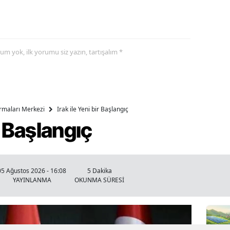
yorum yok, ilk yorumu siz yazın, tartışalım *
ırmaları Merkezi
Irak ile Yeni bir Başlangıç
ir Başlangıç
05 Ağustos 2026 - 16:08
5 Dakika
YAYINLANMA
OKUNMA SÜRESİ