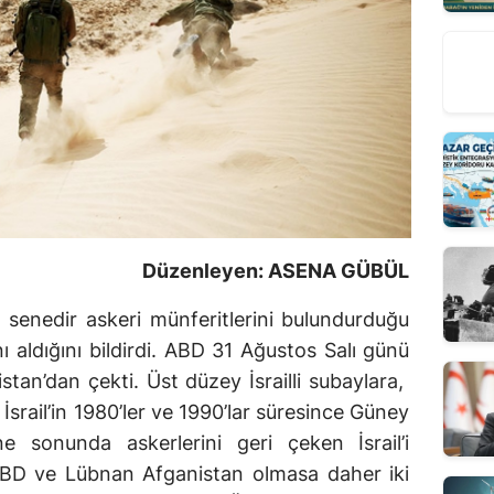
Düzenleyen: ASENA GÜBÜL
0 senedir askeri münferitlerini bulundurduğu
ı aldığını bildirdi. ABD 31 Ağustos Salı günü
istan’dan çekti. Üst düzey İsrailli subaylara,
 İsrail’in 1980’ler ve 1990’lar süresince Güney
e sonunda askerlerini geri çeken İsrail’i
ilABD ve Lübnan Afganistan olmasa daher iki