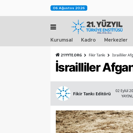
06 Ağustos 2026
Kurumsal
Kadro
Merkezler
21YYTE.ORG
Fikir Tankı
İsrailliler A
İsrailliler Afg
02 Eylül 2
Fikir Tankı Editörü
YAYIN