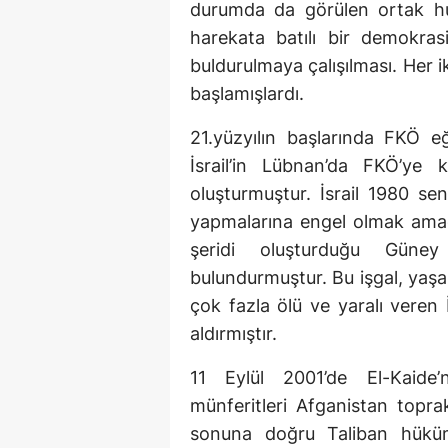
durumda da görülen ortak hu
harekata batılı bir demokra
buldurulmaya çalışılması. Her 
başlamışlardı.
21.yüzyılın başlarında FKÖ eğ
İsrail’in Lübnan’da FKÖ’ye k
oluşturmuştur. İsrail 1980 sene
yapmalarına engel olmak amacı
şeridi oluşturduğu Güney 
bulundurmuştur. Bu işgal, yaşan
çok fazla ölü ve yaralı veren İ
aldırmıştır.
11 Eylül 2001’de El-Kaide
münferitleri Afganistan toprakl
sonuna doğru Taliban hüküme