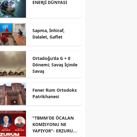
ENERJİ DÜNYASI
Sapma, İnhiraf,
Dalalet, Gaflet
Ortadoğu’da G + 0
Dönemi; Savaş İçinde
Savaş
Fener Rum Ortodoks
Patrikhanesi
"TBMM'DE ÖCALAN
KOMİSYONU NE
YAPIYOR"- ERZURUM