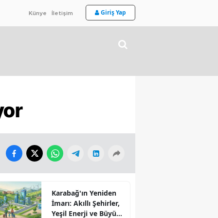
Giriş Yap
Künye
İletişim
yor
Karabağ'ın Yeniden
İmarı: Akıllı Şehirler,
Yeşil Enerji ve Büyük