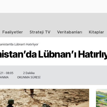
Faaliyetler
Strateji TV
Veritabanları
Kitaplar
fganistan’da Lübnan’ı Hatırlıyor
anistan’da Lübnan’ı Hatırlı
021 - 08:05
2 Dakika
LANMA
OKUNMA SÜRESİ