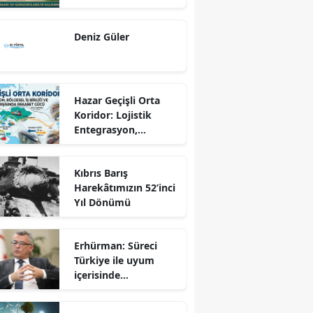
Dönüş Programı
Ekseninde
Deniz Güler
Sürdürülebilir
Kalkınma
Hazar Geçişli Orta
Koridor: Lojistik
Entegrasyon,
Bölgesel İş Birliği ve
Kuzey Koridoru
Kıbrıs Barış
Karşısında Rekabet
Harekâtımızın 52’inci
Gücü
Yıl Dönümü
Erhürman: Süreci
Türkiye ile uyum
içerisinde
yürütüyoruz?!