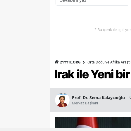
* Bu içerik ile ilgili 
21YYTE.ORG
Orta Doğu Ve Afrika Araşt
Irak ile Yeni b
Prof. Dr. Sema Kalaycıoğlu
Merkez Başkanı