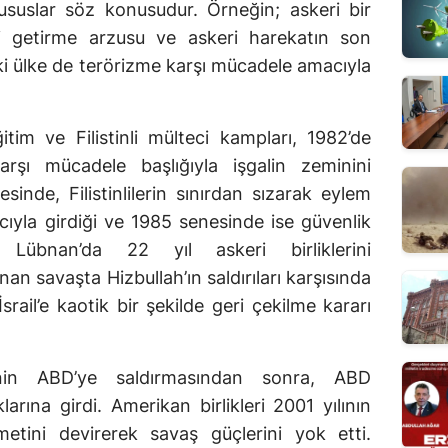
suslar söz konusudur. Örneğin; askeri bir
si getirme arzusu ve askeri harekatın son
iki ülke de terörizme karşı mücadele amacıyla
itim ve Filistinli mülteci kampları, 1982’de
arşı mücadele başlığıyla işgalin zeminini
sinde, Filistinlilerin sınırdan sızarak eylem
yla girdiği ve 1985 senesinde ise güvenlik
Lübnan’da 22 yıl askeri birliklerini
an savaşta Hizbullah’ın saldırıları karşısında
srail’e kaotik bir şekilde geri çekilme kararı
’nin ABD’ye saldırmasından sonra, ABD
arına girdi. Amerikan birlikleri 2001 yılının
tini devirerek savaş güçlerini yok etti.