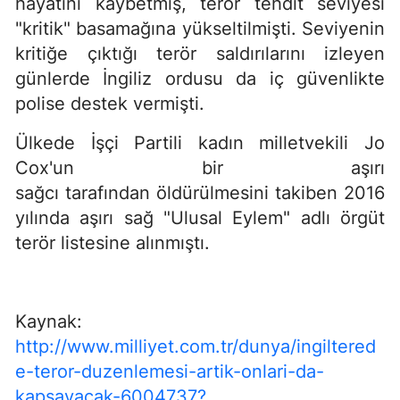
hayatını kaybetmiş, terör tehdit seviyesi
"kritik" basamağına yükseltilmişti. Seviyenin
kritiğe çıktığı terör saldırılarını izleyen
günlerde İngiliz ordusu da iç güvenlikte
polise destek vermişti.
Ülkede İşçi Partili kadın milletvekili Jo
Cox'un bir aşırı
sağcı tarafından öldürülmesini takiben 2016
yılında aşırı sağ "Ulusal Eylem" adlı örgüt
terör listesine alınmıştı.
Kaynak:
http://www.milliyet.com.tr/dunya/ingiltered
e-teror-duzenlemesi-artik-onlari-da-
kapsayacak-6004737?