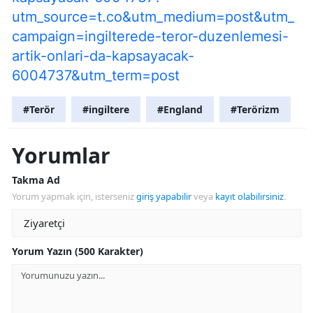
utm_source=t.co&utm_medium=post&utm_
campaign=ingilterede-teror-duzenlemesi-
artik-onlari-da-kapsayacak-
6004737&utm_term=post
#Terör
#ingiltere
#England
#Terörizm
Yorumlar
Takma Ad
Yorum yapmak için, isterseniz
giriş yapabilir
veya
kayıt olabilirsiniz
.
Yorum Yazın (500 Karakter)