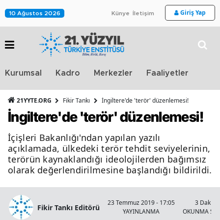
Giriş Yap
10 Ağustos 2026
Künye
İletişim
Stra
Kurumsal
Kadro
Merkezler
Faaliyetler
TV
21YYTE.ORG
Fikir Tankı
İngiltere'de 'terör' düzenlemesi!
İngiltere'de 'terör' düzenlemesi!
İçişleri Bakanlığı'ndan yapılan yazılı
açıklamada, ülkedeki terör tehdit seviyelerinin,
terörün kaynaklandığı ideolojilerden bağımsız
olarak değerlendirilmesine başlandığı bildirildi.
23 Temmuz 2019 - 17:05
3 Dakika
Fikir Tankı Editörü
YAYINLANMA
OKUNMA SÜR