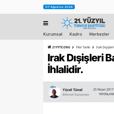
07 Ağustos 2026
Kurumsal
Kadro
Merkezler
21YYTE.ORG
Fikir Tankı
Irak Dışişler
Irak Dışişleri 
İhlalidir.
Yücel Tünel
25 Nisan 2017 
YAYINLA
Bilimsel Danışman