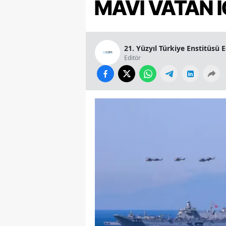
MAVİ VATAN İ
21. Yüzyıl Türkiye Enstitüsü 
Editör