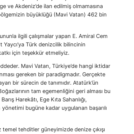
Ege ve Akdeniz’de ilan edilmiş olmamasına 
lgemizin büyüklüğü (Mavi Vatan) 462 bin 
nunla ilgili çalışmalar yapan E. Amiral Cem 
Yaycı’ya Türk denizcilik bilincinin 
atkı için teşekkür etmeliyiz.
ddeder. Mavi Vatan, Türkiye’de hangi iktidar 
nması gereken bir paradigmadır. Gerçekte 
yan bir sürecin de tanımıdır. Atatürk’ün 
oğazlarının tam egemenliğini geri alması bu 
s Barış Harekâtı, Ege Kıta Sahanlığı, 
n yönetimi bugüne kadar uygulanan başarılı 
temel tehditler güneyimizde denize çıkışı 