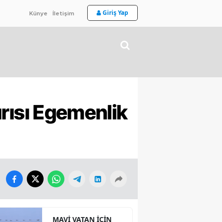
Giriş Yap
Künye
İletişim
dırısı Egemenlik
MAVİ VATAN İÇİN