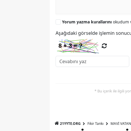
Yorum yazma kurallarını
okudum v
Aşağıdaki görselde işlemin sonucu
* Bu içerik ile ilgili 
21YYTE.ORG
Fikir Tankı
MAVİ VATAN 