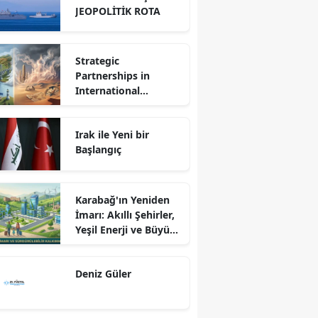
JEOPOLİTİK ROTA
Strategic
Partnerships in
International
Relations: Reality or
Fantasy?
Irak ile Yeni bir
Başlangıç
Karabağ'ın Yeniden
İmarı: Akıllı Şehirler,
Yeşil Enerji ve Büyük
Dönüş Programı
Ekseninde
Deniz Güler
Sürdürülebilir
Kalkınma