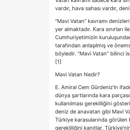
Vatan kavramı sadece kara sınırl
vardır, hava sahası vardır, deniz
“Mavi Vatan” kavramı denizleri
yer almaktadır. Kara sınırları i
Cumhuriyetimizin kuruluşundan
tarafından anlaşılmış ve önems
böyledir. “Mavi Vatan” bilinci 
[1]
Mavi Vatan Nedir?
E. Amiral Cem Gürdeniz’in ifa
dünya şartlarında kara parçasına
kullanılması gerekliliğini göste
deniz de anavatan gibi Mavi Va
Türkiye karasularında görülen h
gerekliliğini kanıtlar. Türkiye’