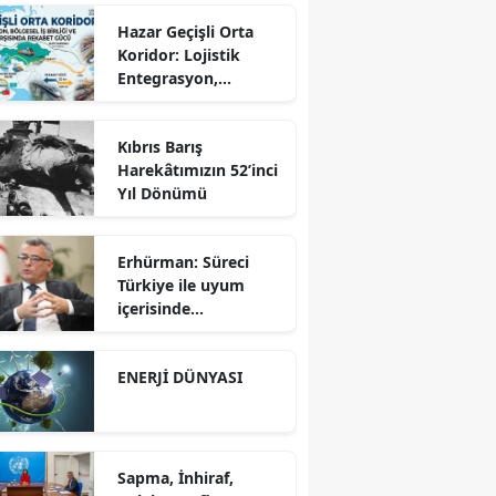
Hazar Geçişli Orta
Koridor: Lojistik
Entegrasyon,
Bölgesel İş Birliği ve
Kuzey Koridoru
Kıbrıs Barış
Karşısında Rekabet
Harekâtımızın 52’inci
Gücü
Yıl Dönümü
Erhürman: Süreci
Türkiye ile uyum
içerisinde
yürütüyoruz?!
ENERJİ DÜNYASI
Sapma, İnhiraf,