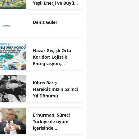
Yeşil Enerji ve Büyük
Dönüş Programı
Ekseninde
Deniz Güler
Sürdürülebilir
Kalkınma
Hazar Geçişli Orta
Koridor: Lojistik
Entegrasyon,
Bölgesel İş Birliği ve
Kuzey Koridoru
Kıbrıs Barış
Karşısında Rekabet
Harekâtımızın 52’inci
Gücü
Yıl Dönümü
Erhürman: Süreci
Türkiye ile uyum
içerisinde
yürütüyoruz?!