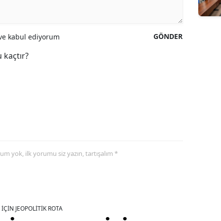
GÖNDER
e kabul ediyorum
 kaçtır?
yorum yok, ilk yorumu siz yazın, tartışalım *
İÇİN JEOPOLİTİK ROTA