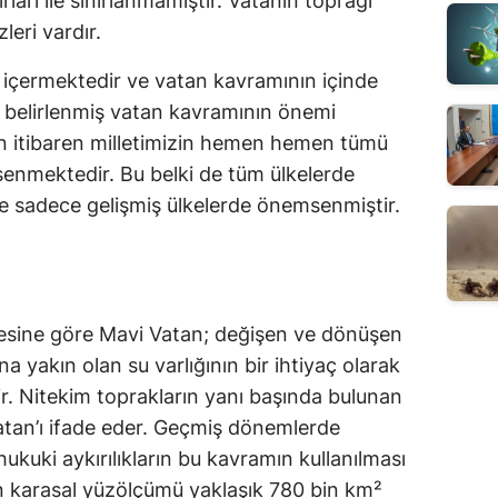
arı ile sınırlanmamıştır. Vatanın toprağı 
leri vardır.
 içermektedir ve vatan kavramının içinde 
le belirlenmiş vatan kavramının önemi 
 itibaren milletimizin hemen hemen tümü 
enmektedir. Bu belki de tüm ülkelerde 
ise sadece gelişmiş ülkelerde önemsenmiştir. 
desine göre Mavi Vatan; değişen ve dönüşen 
 yakın olan su varlığının bir ihtiyaç olarak 
rir. Nitekim toprakların yanı başında bulunan 
tan’ı ifade eder. Geçmiş dönemlerde 
ukuki aykırılıkların bu kavramın kullanılması 
nin karasal yüzölçümü yaklaşık 780 bin km² 