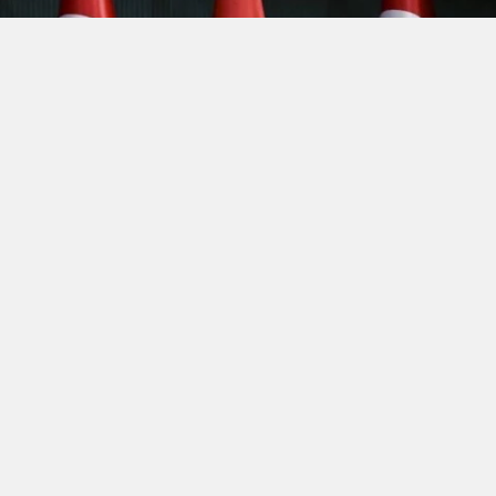
Hürmüz’de kopan
“Efsanevi Öfke(Epic Fury)”
fırtınası,
bölgenin yüksek gerilimli atmosferini terk etmek bilmeyince
Irak’la 3 yıl önce şiddetli imtizaçsızlık nedeniyle mahkemede
biten boşanma bu aybaşında yeni bir anlaşmayla sonuçlandı.
Kuzey Irak petrolü Bağdat’ın şefaatiyle yeniden pompalanmaya