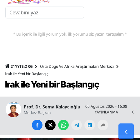
* Bu içerik ile ilgili yorum yok, ilk yorumu siz yazın, tartışalım *
21YYTE.ORG
Orta Doğu Ve Afrika Araştırmaları Merkezi
Irak ile Yeni bir Başlangıç
Irak ile Yeni bir Başlangıç
Prof. Dr. Sema Kalaycıoğlu
05 Ağustos 2026 - 16:08
YAYINLANMA
OKU
Merkez Başkanı