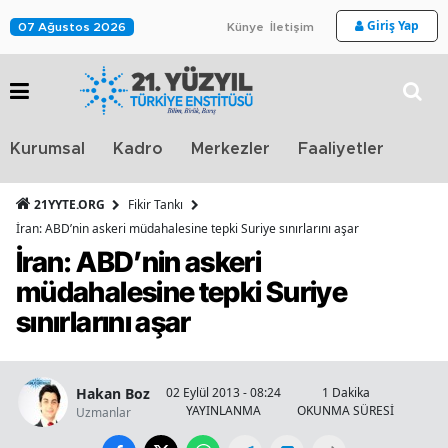
Giriş Yap
07 Ağustos 2026
Künye
İletişim
Stra
Kurumsal
Kadro
Merkezler
Faaliyetler
TV
21YYTE.ORG
Fikir Tankı
İran: ABD’nin askeri müdahalesine tepki Suriye sınırlarını aşar
İran: ABD’nin askeri
müdahalesine tepki Suriye
sınırlarını aşar
Hakan Boz
02 Eylül 2013 - 08:24
1 Dakika
YAYINLANMA
OKUNMA SÜRESİ
Uzmanlar