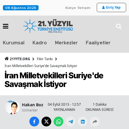
Giriş Yap
08 Ağustos 2026
Künye
İletişim
Stra
Kurumsal
Kadro
Merkezler
Faaliyetler
TV
21YYTE.ORG
Fikir Tankı
İran Milletvekilleri Suriye'de Savaşmak İstiyor
İran Milletvekilleri Suriye'de
Savaşmak İstiyor
Hakan Boz
04 Eylül 2013 - 12:57
1 Dakika
YAYINLANMA
OKUNMA SÜRESİ
Uzmanlar