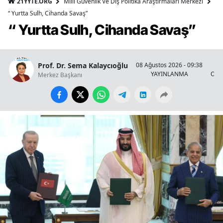
21YYTE.ORG
Milli Güvenlik Ve Dış Politika Araştırmaları Merkezi
“ Yurtta Sulh, Cihanda Savaş”
“ Yurtta Sulh, Cihanda Savaş”
Prof. Dr. Sema Kalaycıoğlu
08 Ağustos 2026 - 09:38
YAYINLANMA
OKU
Merkez Başkanı