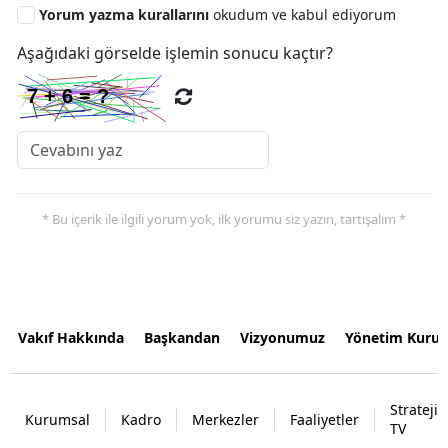
Yorum yazma kurallarını
okudum ve kabul ediyorum
Aşağıdaki görselde işlemin sonucu kaçtır?
* Bu içerik ile ilgili yorum yok, ilk yorumu siz yazın, tartışalım *
Vakıf Hakkında
Başkandan
Vizyonumuz
Yönetim Kurul
Strateji
Kurumsal
Kadro
Merkezler
Faaliyetler
TV