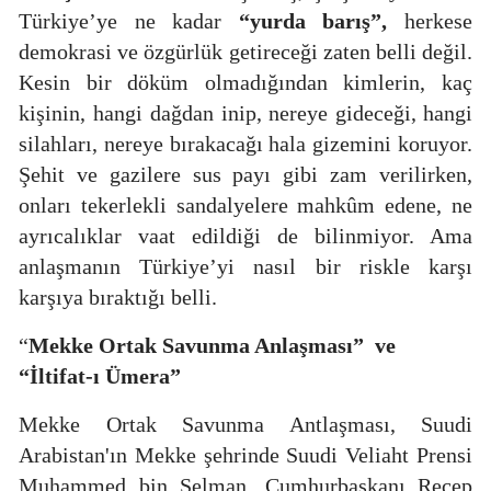
Türkiye’ye ne kadar
“yurda barış”,
herkese
demokrasi ve özgürlük getireceği zaten belli değil.
Kesin bir döküm olmadığından kimlerin, kaç
kişinin, hangi
dağdan inip, nereye gideceği, hangi
silahları, nereye bırakacağı hala gizemini koruyor.
Şehit ve gazilere sus payı gibi zam verilirken,
onları tekerlekli sandalyelere mahkûm edene, ne
ayrıcalıklar vaat edildiği de bilinmiyor. Ama
anlaşmanın Türkiye’yi nasıl bir riskle karşı
karşıya bıraktığı belli.
“
Mekke Ortak Savunma Anlaşması”
ve
“İltifat-ı Ümera”
Mekke Ortak Savunma Antlaşması, Suudi
Arabistan'ın Mekke şehrinde Suudi Veliaht Prensi
Muhammed bin Selman, Cumhurbaşkanı Recep