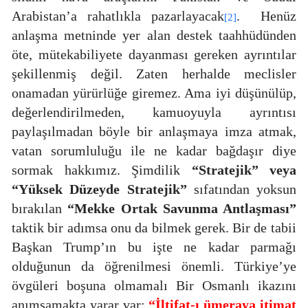
Arabistan’a rahatlıkla pazarlayacak
.
Henüz
[2]
anlaşma metninde yer alan destek taahhüdünden
öte, mütekabiliyete dayanması gereken ayrıntılar
şekillenmiş değil. Zaten herhalde meclisler
onamadan yürürlüğe giremez. Ama iyi düşünülüp,
değerlendirilmeden, kamuoyuyla ayrıntısı
paylaşılmadan böyle bir anlaşmaya imza atmak,
vatan sorumluluğu ile ne kadar bağdaşır diye
sormak hakkımız. Şimdilik
“Stratejik” veya
“Yüksek Düzeyde Stratejik”
sıfatından yoksun
bırakılan
“Mekke Ortak Savunma Antlaşması”
taktik bir adımsa onu da bilmek gerek. Bir de tabii
Başkan Trump’ın bu işte ne kadar parmağı
olduğunun da öğrenilmesi önemli. Türkiye’ye
övgüleri boşuna olmamalı Bir Osmanlı ikazını
anımsamakta yarar var:
“İltifat-ı ümeraya itimat