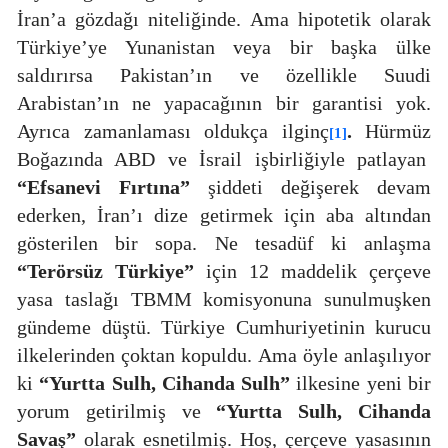
İran’a gözdağı niteliğinde. Ama hipotetik olarak
Türkiye’ye Yunanistan veya bir başka ülke
saldırırsa Pakistan’ın ve özellikle Suudi
Arabistan’ın ne yapacağının bir garantisi yok.
Ayrıca zamanlaması oldukça ilginç
.
Hürmüz
[1]
Boğazında ABD ve İsrail işbirliğiyle patlayan
“Efsanevi Fırtına”
şiddeti değişerek devam
ederken, İran’ı dize getirmek için aba altından
gösterilen bir sopa. Ne tesadüf ki anlaşma
“Terörsüz Türkiye”
için 12 maddelik çerçeve
yasa taslağı TBMM komisyonuna sunulmuşken
gündeme düştü. Türkiye Cumhuriyetinin kurucu
ilkelerinden çoktan kopuldu. Ama öyle anlaşılıyor
ki
“Yurtta Sulh, Cihanda Sulh”
ilkesine yeni bir
yorum getirilmiş ve
“Yurtta Sulh, Cihanda
Savaş”
olarak esnetilmiş. Hoş, çerçeve yasasının