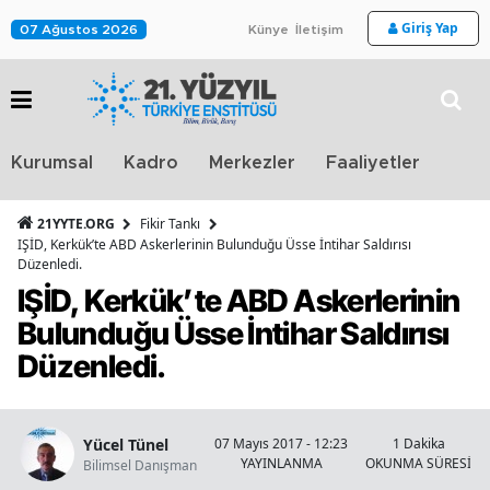
Giriş Yap
07 Ağustos 2026
Künye
İletişim
Stra
Kurumsal
Kadro
Merkezler
Faaliyetler
TV
21YYTE.ORG
Fikir Tankı
IŞİD, Kerkük’te ABD Askerlerinin Bulunduğu Üsse İntihar Saldırısı
Düzenledi.
IŞİD, Kerkük’te ABD Askerlerinin
Bulunduğu Üsse İntihar Saldırısı
Düzenledi.
Yücel Tünel
07 Mayıs 2017 - 12:23
1 Dakika
YAYINLANMA
OKUNMA SÜRESİ
Bilimsel Danışman