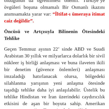
olduğunun da öğrenilmesi önemli. Türkiye’ye
övgüleri boşuna olmamalı Bir Osmanlı ikazını
anımsamakta yarar var:
“İltifat-ı ümeraya itimat
caiz değildir”.
Öncüsü ve Artçısıyla
Bilinenin Ötesindeki
Tehlike
Geçen Temmuz ayının 22’ sinde ABD ve Suudi
Arabistan 30 yıllık ve milyarlarca dolarlık bir sivil
nükleer iş birliği anlaşması ve buna ilaveten ikili
bir denetim (güvence önlemleri) anlaşması
imzaladığı hatırlanacak olursa, bölgedeki
silahlanma yarışının yeni anlaşma ötesinde
taşıdığı tehlike daha iyi anlaşılabilir. Üstelik bu
tehlike Hindistan ve İran üzerindeki caydırıcılık
etkisini de aşan bir boyuta sahip. Amerikan