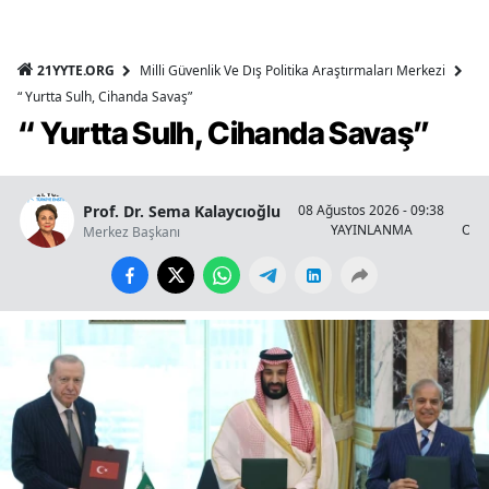
21YYTE.ORG
Milli Güvenlik Ve Dış Politika Araştırmaları Merkezi
“ Yurtta Sulh, Cihanda Savaş”
“ Yurtta Sulh, Cihanda Savaş”
Prof. Dr. Sema Kalaycıoğlu
08 Ağustos 2026 - 09:38
YAYINLANMA
OKU
Merkez Başkanı