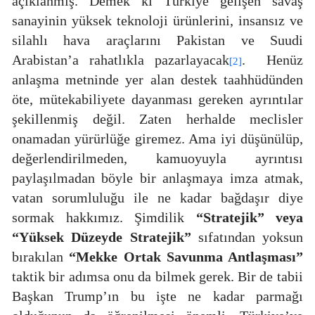
açıklanmış. Demek ki Türkiye gelişen savaş
sanayinin yüksek teknoloji ürünlerini, insansız ve
silahlı hava araçlarını Pakistan ve Suudi
Arabistan’a rahatlıkla pazarlayacak
.
Henüz
[2]
anlaşma metninde yer alan destek taahhüdünden
öte, mütekabiliyete dayanması gereken ayrıntılar
şekillenmiş değil. Zaten herhalde meclisler
onamadan yürürlüğe giremez. Ama iyi düşünülüp,
değerlendirilmeden, kamuoyuyla ayrıntısı
paylaşılmadan böyle bir anlaşmaya imza atmak,
vatan sorumluluğu ile ne kadar bağdaşır diye
sormak hakkımız. Şimdilik
“Stratejik” veya
“Yüksek Düzeyde Stratejik”
sıfatından yoksun
bırakılan
“Mekke Ortak Savunma Antlaşması”
taktik bir adımsa onu da bilmek gerek. Bir de tabii
Başkan Trump’ın bu işte ne kadar parmağı