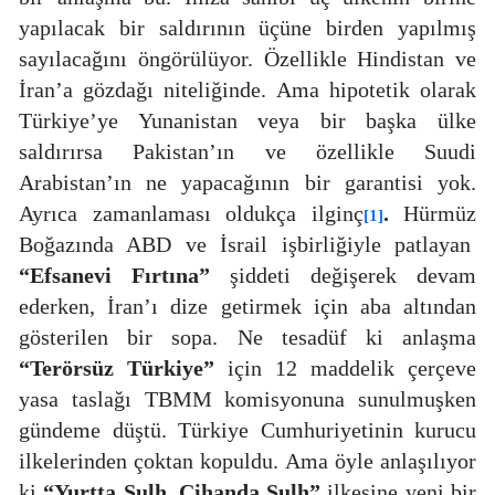
yapılacak bir saldırının üçüne birden yapılmış
sayılacağını öngörülüyor. Özellikle Hindistan ve
İran’a gözdağı niteliğinde. Ama hipotetik olarak
Türkiye’ye Yunanistan veya bir başka ülke
saldırırsa Pakistan’ın ve özellikle Suudi
Arabistan’ın ne yapacağının bir garantisi yok.
Ayrıca zamanlaması oldukça ilginç
.
Hürmüz
[1]
Boğazında ABD ve İsrail işbirliğiyle patlayan
“Efsanevi Fırtına”
şiddeti değişerek devam
ederken, İran’ı dize getirmek için aba altından
gösterilen bir sopa. Ne tesadüf ki anlaşma
“Terörsüz Türkiye”
için 12 maddelik çerçeve
yasa taslağı TBMM komisyonuna sunulmuşken
gündeme düştü. Türkiye Cumhuriyetinin kurucu
ilkelerinden çoktan kopuldu. Ama öyle anlaşılıyor
ki
“Yurtta Sulh, Cihanda Sulh”
ilkesine yeni bir