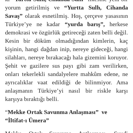
yorum getirilmiş ve
“Yurtta Sulh, Cihanda
Savaş”
olarak esnetilmiş. Hoş, çerçeve yasasının
Türkiye’ye ne kadar
“yurda barış”,
herkese
demokrasi ve özgürlük getireceği zaten belli değil.
Kesin bir döküm olmadığından kimlerin, kaç
kişinin, hangi
dağdan inip, nereye gideceği, hangi
silahları, nereye bırakacağı hala gizemini koruyor.
Şehit ve gazilere sus payı gibi zam verilirken,
onları tekerlekli sandalyelere mahkûm edene, ne
ayrıcalıklar vaat edildiği de bilinmiyor. Ama
anlaşmanın Türkiye’yi nasıl bir riskle karşı
karşıya bıraktığı belli.
“
Mekke Ortak Savunma Anlaşması”
ve
“İltifat-ı Ümera”