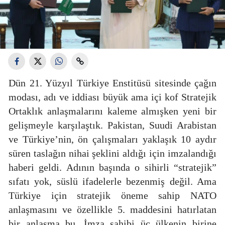
Dün 21. Yüzyıl Türkiye Enstitüsü sitesinde çağın
modası, adı ve iddiası büyük ama içi kof Stratejik
Ortaklık anlaşmalarını kaleme almışken yeni bir
gelişmeyle karşılaştık. Pakistan, Suudi Arabistan
ve Türkiye’nin, ön çalışmaları yaklaşık 10 aydır
süren taslağın nihai şeklini aldığı için imzalandığı
haberi geldi. Adının başında o sihirli “stratejik”
sıfatı yok, süslü ifadelerle bezenmiş değil. Ama
Türkiye için stratejik öneme sahip NATO
anlaşmasını ve özellikle 5. maddesini hatırlatan
bir anlaşma bu. İmza sahibi üç ülkenin birine