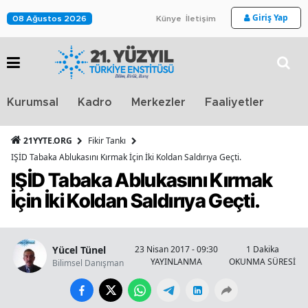
Giriş Yap
08 Ağustos 2026
Künye
İletişim
Stra
Kurumsal
Kadro
Merkezler
Faaliyetler
TV
21YYTE.ORG
Fikir Tankı
IŞİD Tabaka Ablukasını Kırmak İçin İki Koldan Saldırıya Geçti.
IŞİD Tabaka Ablukasını Kırmak
İçin İki Koldan Saldırıya Geçti.
Yücel Tünel
23 Nisan 2017 - 09:30
1 Dakika
YAYINLANMA
OKUNMA SÜRESİ
Bilimsel Danışman