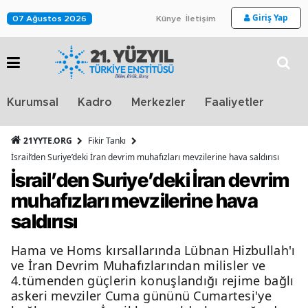
Giriş Yap
07 Ağustos 2026
Künye
İletişim
Stra
Kurumsal
Kadro
Merkezler
Faaliyetler
TV
21YYTE.ORG
Fikir Tankı
İsrail’den Suriye’deki İran devrim muhafızları mevzilerine hava saldırısı
İsrail’den Suriye’deki İran devrim
muhafızları mevzilerine hava
saldırısı
Hama ve Homs kırsallarında Lübnan Hizbullah'ı
ve İran Devrim Muhafızlarından milisler ve
4.tümenden güçlerin konuşlandığı rejime bağlı
askeri mevziler Cuma gününü Cumartesi'ye