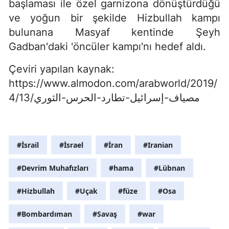
başlaması ile özel garnizona dönüştürdüğü
ve yoğun bir şekilde Hizbullah kampı
bulunana Masyaf kentinde Şeyh
Gadban'daki 'öncüler kampı'nı hedef aldı.
Çeviri yapılan kaynak:
https://www.almodon.com/arabworld/2019/
4/13/مصياف-إسرائيل-تطارد-الحرس-الثوري
#İsrail
#İsrael
#İran
#Iranian
#Devrim Muhafızları
#hama
#Lübnan
#Hizbullah
#Uçak
#füze
#Osa
#Bombardıman
#Savaş
#war