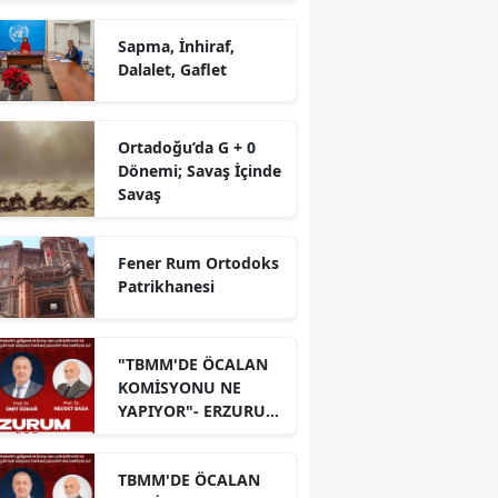
Sapma, İnhiraf,
Dalalet, Gaflet
Ortadoğu’da G + 0
Dönemi; Savaş İçinde
Savaş
Fener Rum Ortodoks
Patrikhanesi
"TBMM'DE ÖCALAN
KOMİSYONU NE
YAPIYOR"- ERZURUM
PANELİ
TBMM'DE ÖCALAN