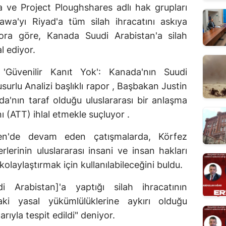
 ve Project Ploughshares adlı hak grupları
awa'yı Riyad'a tüm silah ihracatını askıya
ora göre, Kanada Suudi Arabistan'a silah
l ediyor.
Güvenilir Kanıt Yok': Kanada'nın Suudi
usurlu Analizi başlıklı rapor , Başbakan Justin
'nın taraf olduğu uluslararası bir anlaşma
nı (ATT) ihlal etmekle suçluyor .
men'de devam eden çatışmalarda, Körfez
rlerinin uluslararası insani ve insan hakları
kolaylaştırmak için kullanılabileceğini buldu.
 Arabistan]'a yaptığı silah ihracatının
i yasal yükümlülüklerine aykırı olduğu
ıyla tespit edildi" deniyor.