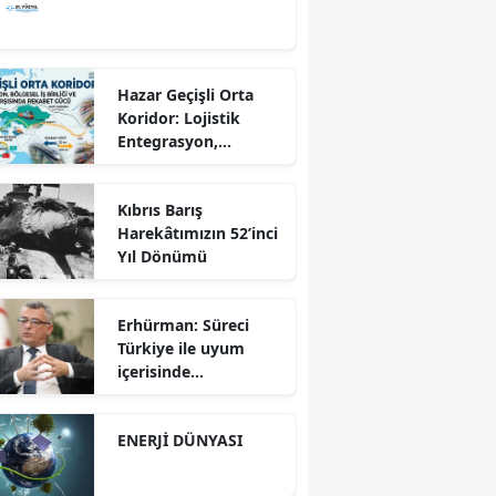
Hazar Geçişli Orta
Koridor: Lojistik
Entegrasyon,
Bölgesel İş Birliği ve
Kuzey Koridoru
Kıbrıs Barış
Karşısında Rekabet
Harekâtımızın 52’inci
Gücü
Yıl Dönümü
Erhürman: Süreci
Türkiye ile uyum
içerisinde
yürütüyoruz?!
ENERJİ DÜNYASI