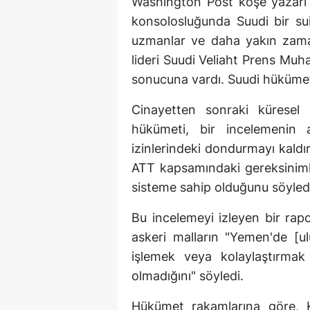
Washington Post köşe yazarı K
konsolosluğunda Suudi bir sui
uzmanlar ve daha yakın zamand
lideri Suudi Veliaht Prens Mu
sonucuna vardı. Suudi hükümeti
Cinayetten sonraki kürese
hükümeti, bir incelemenin a
izinlerindeki dondurmayı kaldır
ATT kapsamındaki gereksinimle
sisteme sahip olduğunu söyled
Bu incelemeyi izleyen bir ra
askeri malların "Yemen'de [ulu
işlemek veya kolaylaştırmak 
olmadığını" söyledi.
Hükümet rakamlarına göre, K