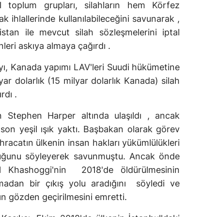
il toplum grupları, silahların hem Körfez
ihlallerinde kullanılabileceğini savunarak ,
stan ile mevcut silah sözleşmelerini iptal
leri askıya almaya çağırdı .
'yı, Kanada yapımı LAV'leri Suudi hükümetine
ar dolarlık (15 milyar dolarlık Kanada) silah
rdı .
Stephen Harper altında ulaşıldı , ancak
on yeşil ışık yaktı. Başbakan olarak görev
hracatın ülkenin insan hakları yükümlülükleri
olduğunu söyleyerek savunmuştu. Ancak önde
l Khashoggi'nin 2018'de öldürülmesinin
madan bir çıkış yolu aradığını söyledi ve
ın gözden geçirilmesini emretti.