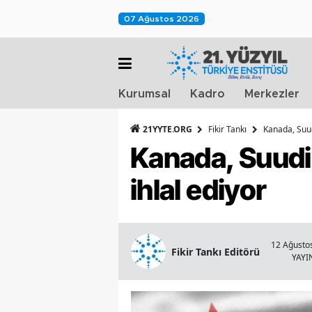
07 Ağustos 2026
Kurumsal
Kadro
Merkezler
21YYTE.ORG
Fikir Tankı
Kanada, Suud
Kanada, Suudil
ihlal ediyor
12 Ağustos
Fikir Tankı Editörü
YAY