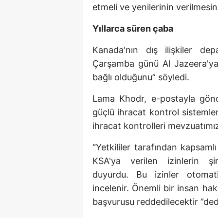
etmeli ve yenilerinin verilmesini
Yıllarca süren çaba
Kanada'nın dış ilişkiler de
Çarşamba günü Al Jazeera'ya h
bağlı olduğunu” söyledi.
Lama Khodr, e-postayla gönde
güçlü ihracat kontrol sistemle
ihracat kontrolleri mevzuatımız
“Yetkililer tarafından kapsam
KSA'ya verilen izinlerin ş
duyurdu. Bu izinler otomat
incelenir. Önemli bir insan hakl
başvurusu reddedilecektir ”ded