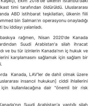
aşıkçı, Ekim 2018'de ülkenin İstanbul'daki
kast timi tarafından öldürüldü. Uluslararası
a ABD istihbarat teşkilatları, ülkenin fiili
hammed bin Salman'ın operasyonu onayladığı
 bu iddiayı yalanladı.
l baskıya rağmen, Nisan 2020'de Kanada
rdından Suudi Arabistan'a silah ihracat
dı ve bu tür izinlerin Kanada'nın iç hukuk ve
rini karşılamasını sağlamak için sağlam bir
i.
porda Kanada, LAV'ler de dahil olmak üzere
slararası insancıl hukukun] ciddi ihlallerini
için kullanılacağına dair "önemli bir risk
anada'nın Suudi Arabistan'a yaptığı silah