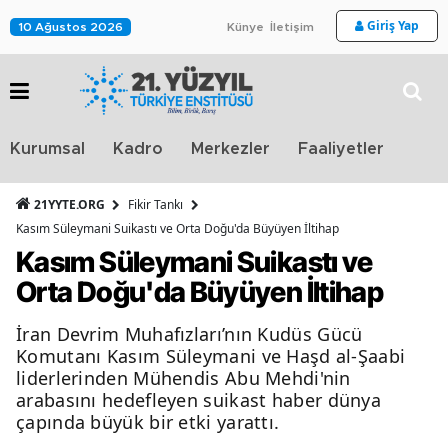
Giriş Yap
10 Ağustos 2026
Künye
İletişim
Stra
Kurumsal
Kadro
Merkezler
Faaliyetler
TV
21YYTE.ORG
Fikir Tankı
Kasım Süleymani Suikastı ve Orta Doğu'da Büyüyen İltihap
Kasım Süleymani Suikastı ve
Orta Doğu'da Büyüyen İltihap
İran Devrim Muhafızları’nın Kudüs Gücü
Komutanı Kasım Süleymani ve Haşd al-Şaabi
liderlerinden Mühendis Abu Mehdi'nin
arabasını hedefleyen suikast haber dünya
çapında büyük bir etki yarattı.